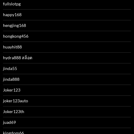
fullslotpg
happy168
hengjing168
hongkong456
huayhit88
hydra888 สล็อต
jinda55
jinda888
Joker123
joker123auto
Joker123th
juad69
kingdom66