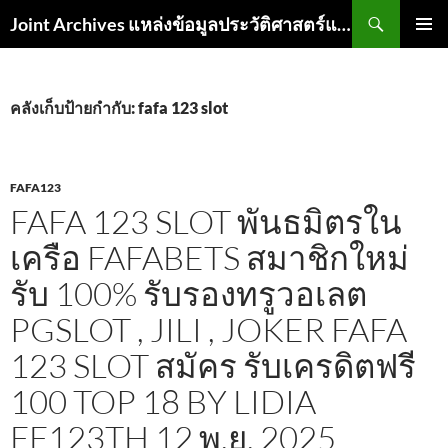
ค้นหา
Joint Archives แหล่งข้อมูลประวัติศาสตร์และเอกสาร
ข้าม
เมนูหลัก
ไป
ยัง
เนื้อหา
คลังเก็บป้ายกำกับ: fafa 123 slot
FAFA123
FAFA 123 SLOT พันธมิตรใน
เครือ FAFABETS สมาชิกใหม่
รับ 100% รับรองทรูวอเลต
PGSLOT , JILI , JOKER FAFA
123 SLOT สมัคร รับเครดิตฟรี
100 TOP 18 BY LIDIA
FF123TH 12 พ.ย. 2025