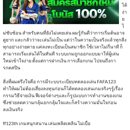
ได้
ง่า
ย
ไ
ม่ซับซ้อน สำหรับคนที่ยังไม่เคยเล่น ผมรู้กันดีว่าการเริ่มต้นอาจ
ดูยาก และกลัวว่าจะเล่นไม่เป็น แต่ว่าในความเป็นจริงแล้วทุกสิ่ง
ทุกอย่างง่ายดาย แค่ลงทะเบียนเป็นสมาชิก ใช้เวลาไม่กี่นาที ก็
สามารถเริ่มเล่นได้ในทันที ระบบเกมถูกออกแบบมาให้ผู้เล่น
ใหม่เข้าใจง่าย ตั้งแต่การฝากเงิน การเลือกเกม ไปจนถึงกา
รกดสปิน
สิ่งที่ผมตรึงใจคือ การมีระบบระเบียบทดลองเล่น FAFA123
ทำให้ผมไม่ต้องเสี่ยงลงทุนก่อนก็ได้ทดลองเล่นเกมจริงๆรู้เรื่อง
กรรมวิธีจ่ายเงิน ฟีเจอร์ต่างๆและก็รูปแบบการทำงานของเกม
ซึ่งช่วยลดความกลุ้มอกกลุ้มใจและก็สร้างความมั่นใจก่อน
ลงเงินจริง
ff123th เกมสนุกสนาน เล่นเพลิดเพลิน ไม่เบื่อ