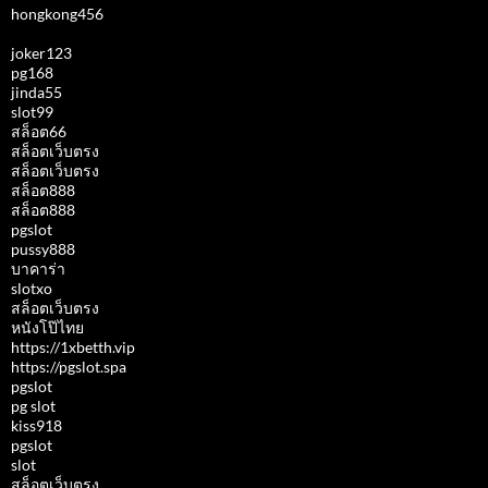
hongkong456
joker123
pg168
jinda55
slot99
สล็อต66
สล็อตเว็บตรง
สล็อตเว็บตรง
สล็อต888
สล็อต888
pgslot
pussy888
บาคาร่า
slotxo
สล็อตเว็บตรง
หนังโป๊ไทย
https://1xbetth.vip
https://pgslot.spa
pgslot
pg slot
kiss918
pgslot
slot
สล็อตเว็บตรง