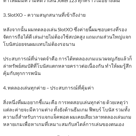
ทำให้ผมมีความคิดว่าเล่น Joker123 ทุกคราวไม่อย่างเดิม
3. SlotXO – ความสนุกสนานที่เข้าถึงง่าย
หลังจากนั้น ผมทดลองเล่น SlotXO ซึ่งค่ายนี้ผมชอบตรงที่รอง
จัดการถือได้ดี เล่นง่ายไม่ต้องใช้สเปคสูง แถมเกมส่วนใหญ่แจก
โบนัสบ่อยจนผมแทบไม่ต้องรอนาน
ประสบการณ์ที่น่าจดจำคือ การได้ทดลองเกมแนวผจญภัยแล้วก็
ล่าทรัพย์สมบัติที่โบนัสแตกหลายคราวต่อเนื่องกัน ทำให้ผมรู้สึก
คุ้มกับทุกการพนัน
4. ทดลองเล่นทุกค่าย – ประสบการณ์ที่คุ้มค่า
สิ่งหนึ่งที่ผมอยากชี้แนะคือ การทดสอบเล่นทุกค่าย ด้วยเหตุว่า
แต่ละค่ายจะมีความต่าง ทั้งยังด้านธีมเกม ฟีพบร์ โบนัส รวมทั้ง
ความถี่สำหรับการแจกแจ็คพอต ผมเคยเสียเวลาทดลองเล่นเกม
หลายเกมเพื่อหาเกมที่เหมาะสมกับสไตล์การเล่นของตนเอง