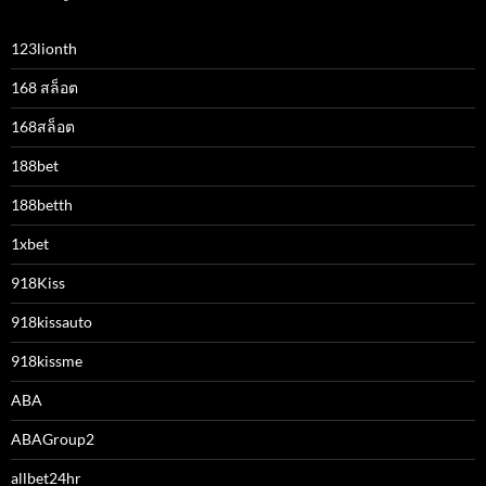
123lionth
168 สล็อต
168สล็อต
188bet
188betth
1xbet
918Kiss
918kissauto
918kissme
ABA
ABAGroup2
allbet24hr