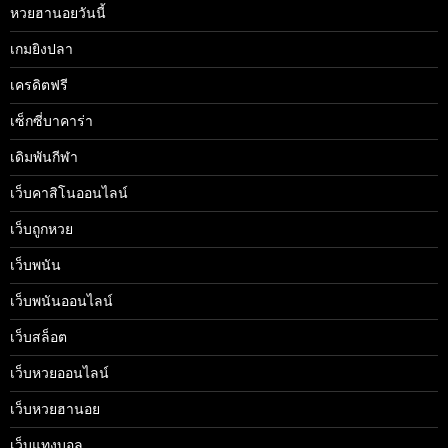
หวยฮานอยวันนี้
เกมยิงปลา
เครดิตฟรี
เซ็กซี่บาคาร่า
เดิมพันกีฬา
เว็บคาสิโนออนไลน์
เว็บถูกหวย
เว็บพนัน
เว็บพนันออนไลน์
เว็บสล็อต
เว็บหวยออนไลน์
เว็บหวยฮานอย
เว็บแทงบอล