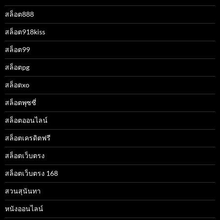
สล็อต888
สล็อต918kiss
สล็อต99
สล็อตpg
สล็อตxo
สล็อตพุซซี่
สล็อตออนไลน์
สล็อตเครดิตฟรี
สล็อตเว็บตรง
สล็อตเว็บตรง 168
สวนสุนันทา
หนังออนไลน์