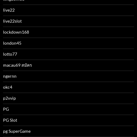
live22
live22slot
lockdown168
london45
lotto77
macau69 สมัคร
ngernn
okc4
p2vvip
PG
PG Slot
pg SuperGame