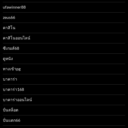
ufawinner88
zeus66
คาสิโน
คาสิโนออนไลน์
ซีเกมส์68
ดูหนัง
ทางเข้าpg
บาคาร่า
บาคาร่า168
บาคาร่าออนไลน์
ปั่นสล็อต
ปั่นแตก66