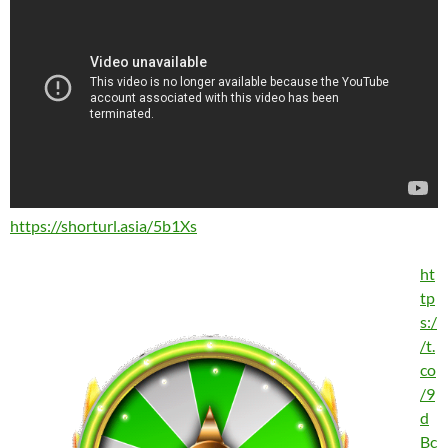
https://shorturl.asia/5b1Xs
ht
tp
s:/
/t.
co
/9
d
Bc