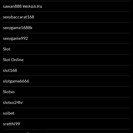
sawan888 ทดลองเล่น
sexybaccarat168
sexygame1688k
sexygame992
Slot
Slot Online
slot168
slotgame6666
Slotxo
slotxo24hr
soibet
sretthi99