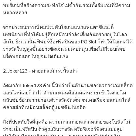
พบร์เกมที่สร้างความระทึกใจไม่ซ้ำกัน รวมทั้งธีมเกมที่มีความ
หลากหลาย
จากประสบการณ์ ผมประทับใจเกมแนวแฟนตาซีและก็
เทพนิยาย ที่ทำให้ผมรู้สึกเหมือนกำลังเสี่ยงอันตรายอยู่ในโลก
อีกใบ ยิ่งกว่านั้น ฟีพบร์ซื้อฟรีสปินของ PG Slot ก็ทำให้โอกาสได้
รางวัลใหญ่สูงขึ้นอย่างชัดเจน ผมเคยหมุนเพียงไม่กี่รอบก็พบ
แจ็คพอตแตกใหญ่จนใจเต้นแรง
2. Joker123 – ค่ายเก่าแม้กระนั้นเก๋า
ถัดมากับ Joker123 ค่ายนี้นับว่าเป็นตำนานของแวดวงเกมสล็อต
ออนไลน์เลยก็ว่าได้ ลักษณะเด่นคือเกมเล่นง่าย เข้าใจง่าย ไม่
สลับซับซ้อนมากมาย แต่รางวัลจัดเต็ม ผมเคยเริ่มจากเกมสไตล์
คลาสสิกที่เหมือนสล็อตตู้แมชชีนในอดีต
สิ่งที่ประทับใจที่สุดคือ ความมากมายหลากหลายของโบนัส ไม่
ว่าจะเป็นฟรีสปิน ตัวคูณเงินรางวัล หรือฟีเจอร์พิเศษแบบสุ่ม