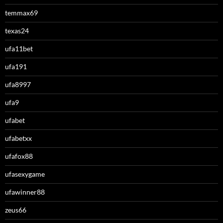
temmax69
texas24
ufa11bet
ufa191
ufa8997
ufa9
ufabet
ufabetxx
ufafox88
ufasexygame
ufawinner88
zeus66