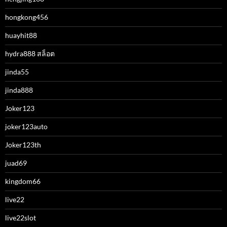
hongkong456
huayhit88
hydra888 สล็อต
jinda55
jinda888
Joker123
joker123auto
Joker123th
juad69
kingdom66
live22
live22slot