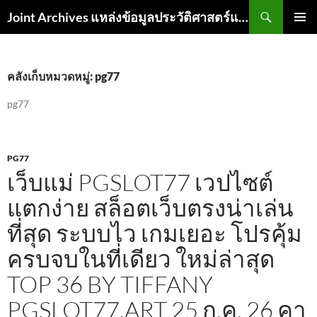
ค้นหา
Joint Archives แหล่งข้อมูลประวัติศาสตร์และเอกสาร
ข้าม
เมนูหลัก
ไป
ยัง
เนื้อหา
คลังเก็บหมวดหมู่: pg77
pg77
PG77
เว็บแม่ PGSLOT77 เวปไซต์
แตกง่าย สล็อตเว็บตรงน่าเล่น
ที่สุด ระบบไว เกมเยอะ โปรคุ้ม
ครบจบในที่เดียว ใหม่ล่าสุด
TOP 36 BY TIFFANY
PGSLOT77.ART 25 ก.ค. 26 คา