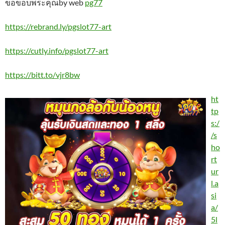
ขอขอบพระคุณby web
pg77
https://rebrand.ly/pgslot77-art
https://cutly.info/pgslot77-art
https://bitt.to/vjr8bw
ht
tp
s:/
/s
ho
rt
ur
l.a
si
a/
5l