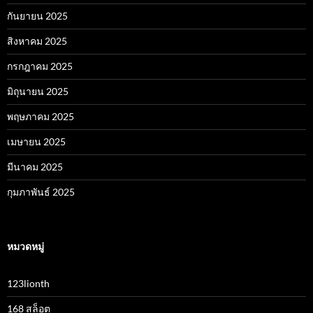
กันยายน 2025
สิงหาคม 2025
กรกฎาคม 2025
มิถุนายน 2025
พฤษภาคม 2025
เมษายน 2025
มีนาคม 2025
กุมภาพันธ์ 2025
หมวดหมู่
123lionth
168 สล็อต