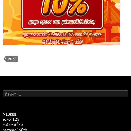
…
PG77
ค้นหา
สำหรับ:
918kiss
joker123
หนังชนโรง
sagame168th