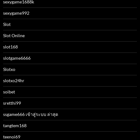
sexygame1688k
sexygame992
Slot
Slot Online
slot168
slotgame6666
Slotxo
slotxo24hr
soibet
sretthi99
ssgame666 เข้าสู่ระบบ ล่าสุด
tangtem168
teenoi69