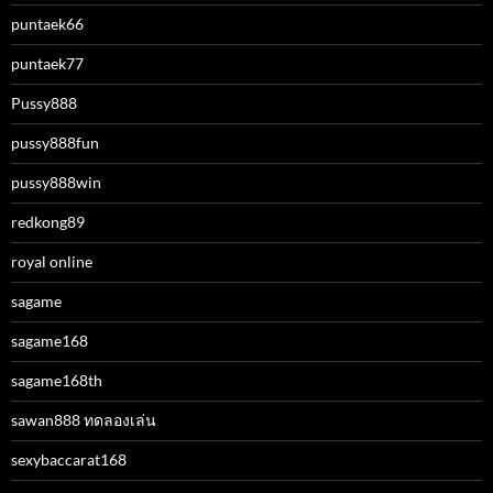
puntaek66
puntaek77
Pussy888
pussy888fun
pussy888win
redkong89
royal online
sagame
sagame168
sagame168th
sawan888 ทดลองเล่น
sexybaccarat168