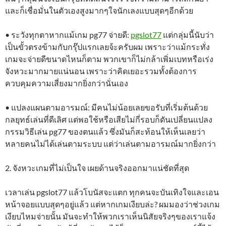
และก็เชื่อมั่นในตัวเองสูงมากๆใจนักเลงแบบสุดๆอีกด้วย
• ระวังทุกตาหากแม้เกม pg77 จ่ายดี:
pgslot77
แต่กลุ่มนี้นับว่า
เป็นขั้วตรงข้ามกับกรุ๊ปแรกเลยจ้ะครับผม เพราะว่าแม้กระทั่ง
เกมจะจ่ายดีขนาดไหนก็ตาม พวกเขาก็ไม่กล้าเพิ่มเบทหรือเร่ง
จังหวะมากมายแน่นอน เพราะว่าคิดเยอะรวมทั้งต้องการ
ควบคุมความเสี่ยงมากยิ่งกว่านั่นเอง
• แปลงแผนตามอารมณ์: มีคนไม่น้อยเลยขอรับที่เริ่มต้นด้วย
กลยุทธ์เล่นที่ดีเลิศ แต่พอใช้หรือเสียไม่กี่รอบก็ดันเปลี่ยนแปลง
กรรมวิธีเล่น pg77 ของตนแล้ว ซึ่งมันก็สะท้อนให้เห็นเลยว่า
หลายคนไม่ได้เล่นตามระบบ แต่ว่าเล่นตามอารมณ์มากยิ่งกว่า
2. จังหวะเกมที่ไม่เป็นใจ เผยด้านจริงออกมาแน่ชัดที่สุด
เวลาเล่น pgslot77 แล้วโบนัสจะแตก ทุกคนจะบันเทิงใจและเอน
หน้าจอยแบบสุดๆอยู่แล้ว แต่หากเกมเงียบล่ะ? ผมมองว่าช่วงเกม
เงียบไหมจ่ายนั้น มันจะทำให้พวกเราเห็นนิสัยจริงๆของเราแจ้ง