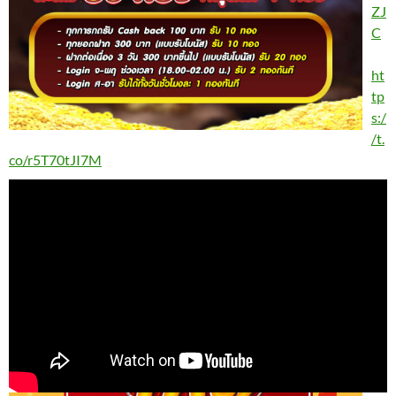
ZJ
C
ht
tp
s:/
/t.
co/r5T70tJI7M