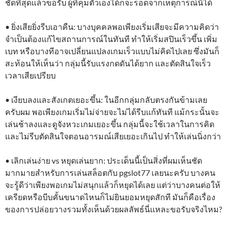
ชัดที่สุดแล้วขอรับ ผู้ที่คุมตัวเองได้ก็จะรอดจากเหตุการณ์นี้ได้
• ยิ่งเสียยิ่งรีบเอาคืน: บางบุคคลพอเพียงเริ่มเสียจะมีความคิดว่า
จำเป็นต้องแก้ไขสถานการณ์ในทันที ทำให้เริ่มสปินเร็วขึ้น เพิ่ม
เบท หรือบางทีอาจเปลี่ยนแปลงเกมเร็วแบบไม่คิดไปเลย ซึ่งมันก็
สะท้อนให้เห็นว่า กลุ่มนี้รับแรงกดดันได้ยาก และตัดสินใจเร็ว
เวลาเสียเปรียบ
• เงียบลงและสังเกตเยอะขึ้น: ในอีกกลุ่มกลับตรงกันข้ามเลย
ครับผม พอเพียงเกมเริ่มไม่จ่ายจะไม่ได้รีบแก้ทันที แม้กระนั้นจะ
เล่นช้าลงและดูจังหวะเกมเยอะขึ้น กลุ่มนี้จะใช้เวลาในการคิด
และไม่รีบตัดสินใจตอนอารมณ์เสียเยอะเกินไป ทำให้เล่นนิ่งกว่า
• เลิกเล่นง่าย vs หยุดเล่นยาก: ประเด็นนี้เป็นสิ่งที่ผมเห็นชัด
มากมายสำหรับการเล่นสล็อตกับ pgslot77 เลยนะครับ บางคน
จะรู้ดีว่าเพียงพอเกมไม่สนุกแล้วก็หยุดได้เลย แต่ว่าบางคนต่อให้
เครียดหรือบีบคั้นขนาดไหนก็ไม่ยินยอมหยุดสักที มันก็คือเรื่อง
ของการปล่อยวางรวมทั้งเห็นด้วยผลลัพธ์นี่แหละขอรับจริงไหม?