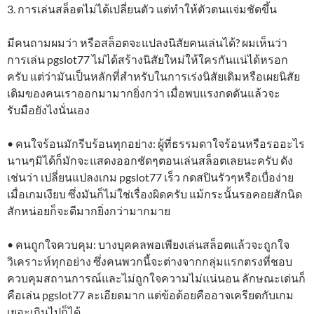
3. การเล่นสล็อตไม่ได้เปลี่ยนตัว แต่ทำให้ตัวตนแจ่มชัดขึ้น
มีคนถามผมว่า หรือสล็อตจะแปลงนิสัยคนเล่นได้? ผมเห็นว่า
การเล่น pgslot77 ไม่ได้สร้างนิสัยใหม่ให้ใครกันแน่ได้หรอก
ครับ แต่ว่ามันเป็นหลักที่สำหรับในการเร่งนิสัยเดิมหรือเผยนิสัย
เดิมของคนเราออกมามากยิ่งกว่า เมื่อพบแรงกดดันแล้วจะ
รับมือยังไงนั่นเอง
• คนใจร้อนมักรีบร้อนทุกอย่าง: ผู้ที่ธรรมดาใจร้อนหรือรออะไร
นานๆมิได้ก็มักจะแสดงออกชัดๆตอนเล่นสล็อตเลยนะครับ ดัง
เช่นว่า เปลี่ยนแปลงเกม pgslot77 เร็ว กดสปินรัวๆหรือเบื่อง่าย
เมื่อเกมเงียบ ซึ่งมันก็ไม่ใช่เรื่องผิดครับ แม้กระนั้นรอคอยสักนิด
สักหน่อยก็จะดีมากยิ่งกว่ามากมาย
• คนถูกใจควบคุม: บางบุคคลพอเพียงเล่นสล็อตแล้วจะถูกใจ
วิเคราะห์ทุกอย่าง ซึ่งคนพวกนี้จะต่างจากกลุ่มแรกตรงที่ชอบ
ควบคุมสถานการณ์และไม่ถูกใจความไม่แน่นอน ลักษณะเด่นก็
คือเล่น pgslot77 ละเอียดมาก แต่ข้อด้อยคืออาจเครียดกับเกม
เยอะเกินไปก็ได้