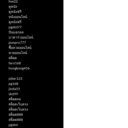
live22
ดูหนัง
ดูหนังฟรี
หนังออนไลน์
ดูหนังฟรี
pgslot77
ปั่นแตก66
บาคาร่าออนไลน์
punpro777
ซื้อหวยออนไลน์
หวยออนไลน์
สล็อต
faro168
hongkong456
joker123
pg168
jinda55
slot99
สล็อต66
สล็อตเว็บตรง
สล็อตเว็บตรง
สล็อต888
สล็อต888
pgslot