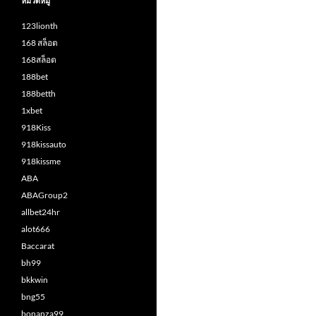
หมวดหมู่
123lionth
168 สล็อต
168สล็อต
188bet
188betth
1xbet
918Kiss
918kissauto
918kissme
ABA
ABAGroup2
allbet24hr
alot666
Baccarat
bh99
bkkwin
bng55
bonanza99