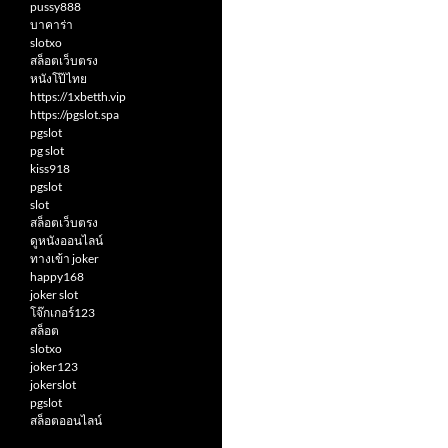
pussy888
บาคาร่า
slotxo
สล็อตเว็บตรง
หนังโป๊ไทย
https://1xbetth.vip
https://pgslot.spa
pgslot
pg slot
kiss918
pgslot
slot
สล็อตเว็บตรง
ดูหนังออนไลน์
ทางเข้า joker
happy168
joker slot
โจ๊กเกอร์123
สล็อต
slotxo
joker123
jokerslot
pgslot
สล็อตออนไลน์