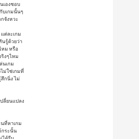
าตนเองชอบ
กับเกมนั้นๆ
จากจังหวะ
แต่ละเกม
นรู้ด้วยว่า
นไหม หรือ
นจริงๆไหม
เล่นเกม
ม่ใช่เกมที่
ึกนิ่ง ไม่
เปลี่ยนแปลง
คนที่หาเกม
กระนั้น
ได้รีบ