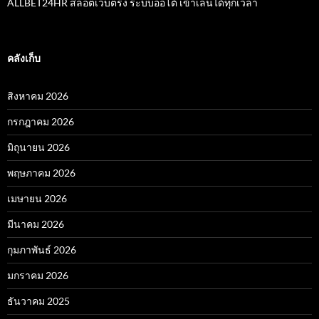
ALLBET24HR สล็อตเว็บตรง ระบบออโต้ เข้าเล่นได้ทุกเวลา
คลังเก็บ
สิงหาคม 2026
กรกฎาคม 2026
มิถุนายน 2026
พฤษภาคม 2026
เมษายน 2026
มีนาคม 2026
กุมภาพันธ์ 2026
มกราคม 2026
ธันวาคม 2025