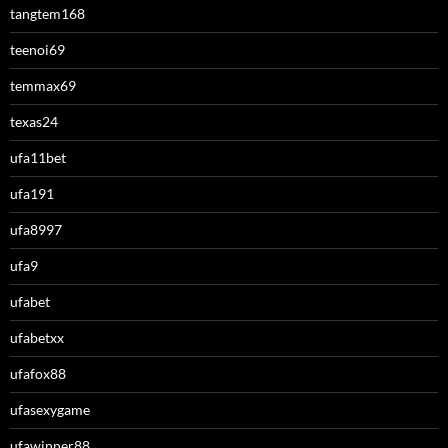
tangtem168
teenoi69
temmax69
texas24
ufa11bet
ufa191
ufa8997
ufa9
ufabet
ufabetxx
ufafox88
ufasexygame
ufawinner88