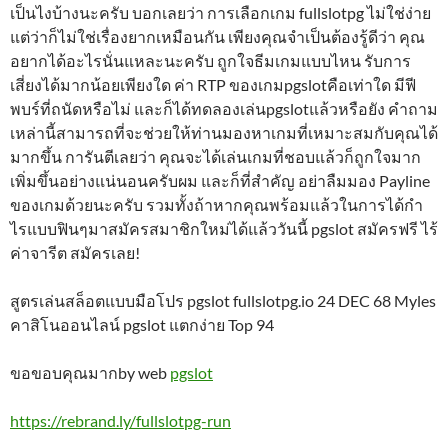
เป็นไงบ้างนะครับ บอกเลยว่า การเลือกเกม fullslotpg ไม่ใช่ง่าย
แต่ว่าก็ไม่ใช่เรื่องยากเหมือนกัน เพียงคุณจำเป็นต้องรู้ดีว่า คุณ
อยากได้อะไรนั่นแหละนะครับ ถูกใจธีมเกมแบบไหน รับการ
เสี่ยงได้มากน้อยเพียงใด ค่า RTP ของเกมpgslotคือเท่าใด มีฟี
พบร์ที่ถนัดหรือไม่ และก็ได้ทดลองเล่นpgslotแล้วหรือยัง คำถาม
เหล่านี้สามารถที่จะช่วยให้ท่านมองหาเกมที่เหมาะสมกับคุณได้
มากขึ้น การันตีเลยว่า คุณจะได้เล่นเกมที่ชอบแล้วก็ถูกใจมาก
เพิ่มขึ้นอย่างแน่นอนครับผม และก็ที่สำคัญ อย่าลืมมอง Payline
ของเกมด้วยนะครับ รวมทั้งถ้าหากคุณพร้อมแล้วในการได้กำ
ไรแบบฟินๆมาสมัครสมาชิกใหม่ได้แล้ววันนี้ pgslot สมัครฟรี ไร้
ค่าจารีต สมัครเลย!
สูตรเล่นสล็อตแบบมือโปร pgslot fullslotpg.io 24 DEC 68 Myles
คาสิโนออนไลน์ pgslot แตกง่าย Top 94
ขอขอบคุณมากby web
pgslot
https://rebrand.ly/fullslotpg-run