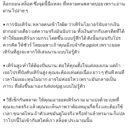
ล็อกถอน สล็อต ซึ่งจุดนี้นี่แหละ ที่หลายคนพลาดบ่อย เพราะอ่าน
ผ่าน ไปง่าย ๆ
• การนับเทิร์น: หลายคนเข้าใจผิด ว่าเทิร์นโอเวอร์นับจากเงิน
ฝากอย่างเดียว แต่ความจริงมันนับรวม ทั้งเงินฝากกับเครดิตที่ได้
ทำให้ยอดเทิร์นรวมกระโดดขึ้น แบบรู้สึกได้ ดังนั้นก่อนรับโปร
ควรคิด ให้ชัวร์ โดยเฉพาะถ้าคุณมีงบจำกัด pgslot เพราะยอด
เทิร์นที่สูงจะลากให้เล่นนาน แบบไม่รู้ตัว
• เทิร์นสูง ทำให้ต้องปั่นนาน: ต่อให้คุณตั้งใจแค่ลองเกม แต่ถ้า
เจอโปรที่บังคับเทิร์นสูง คุณจะต้องเล่นต่อเนื่อง ยาว ๆ ทันที คนที่
เวลาไม่เยอะทุนไม่มาก อาจไม่ค่อยไหว เพราะมันกลายเป็น
ภาระ ที่เด้งขึ้นมาเอง fullslotpg แบบไม่รู้ตัว
• วิธีเช็กกันพลาด: ให้คุณเอายอดเทิร์นรวม มาแบ่งด้วย เบทที่
คุณจะกดจริง แล้วคุณจะเห็นภาพว่าต้องหมุนกี่ครั้ง และต้องใช้
เวลา ขนาดไหน ถ้าตัวเลขมันดูไม่จริง หรือทำแล้วทรมาน ก็แปล
ว่าโปรนี้ไม่เข้ากับสไตล์เรา สล็อต ประมาณนั้น