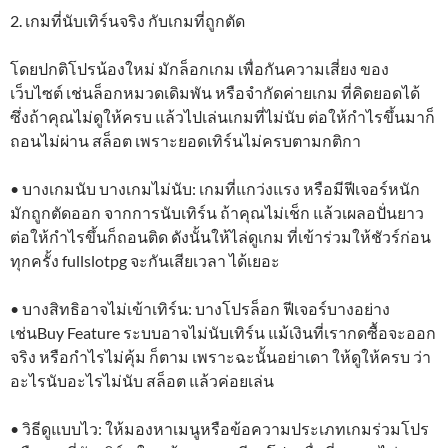
2. เกมที่นับเทิร์นจริง กับเกมที่ถูกตัด
โดยปกติโปรน้องใหม่ มักล็อกเกม เพื่อกันความเสี่ยง ของ
เว็บไซต์ เช่นล็อกหมวดเดิมพัน หรือจำกัดค่ายเกม ที่คิดยอดได้
ซึ่งถ้าคุณไม่ดูให้ครบ แล้วไปเล่นเกมที่ไม่นับ ต่อให้กำไรขึ้นมาก็
ถอนไม่ผ่าน สล็อต เพราะยอดเทิร์นไม่ครบตามกติกา
• บางเกมนับ บางเกมไม่นับ: เกมที่แกว่งแรง หรือมีฟีเจอร์หนัก
มักถูกตัดออก จากการนับเทิร์น ถ้าคุณไม่เช็ก แล้วเผลอปั่นยาว
ต่อให้กำไรขึ้นก็ถอนติด ดังนั้นให้ไล่ดูเกม ที่เข้าร่วมให้ชัวร์ก่อน
ทุกครั้ง fullslotpg จะกันเสียเวลา ได้เยอะ
• บางสิทธิอาจไม่เข้าเทิร์น: บางโปรล็อก ฟีเจอร์บางอย่าง
เช่นBuy Feature ระบบอาจไม่นับเทิร์น แม้เงินที่เรากดซื้อจะออก
จริง หรือกำไรไม่คุ้ม ก็ตาม เพราะฉะนั้นอย่าเดา ให้ดูให้ครบ ว่า
อะไรนับอะไรไม่นับ สล็อต แล้วค่อยเล่น
• วิธีดูแบบไว: ให้มองหาเมนูหรือข้อความประเภทเกมร่วมโปร