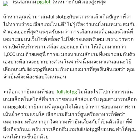
วิธีเลือกเกม
pgslot
ให้เหมาะกับตัวเองสูงที่สุด
ถ้าหากคุณเข้ามาเล่นfullslotpgกับพวกเราแล้วเกิดปัญหาที่ว่า
ไม่ทราบว่าจะเลือกเกมไหนดี? ไม่รู้เรื่องว่าเกมไหนเหมาะสมกับ
ตัวเองเยอะที่สุด? แน่ๆครับผมว่า การเลือกเกมสล็อตออนไลน์ที่
เหมาะสมบนเว็บไซต์ สล็อต ไม่ใช่ง่ายเลยครับผม เพราะว่าพวก
เราเปิดให้บริการเกมสล็อตเยอะแยะ มีเกมให้เลือกมากกว่า
1,000 เกม ด้วยเหตุนี้ การจะมองหาเกมสักเกมที่เหมาะสมกับตัว
เองบางทีอาจจะยากบางส่วน ในพาร์ทนี้ ผมจะมาเสนอแนะวิธี
เลือกเกมfullslotpgที่เหมาะกับตนเองมากที่สุด ยืนยันเลยว่า คุณ
จำเป็นที่จะต้องชอบใจแน่นอน
• เลือกจากธีมเกมที่ชอบ:
fullslotpg
ไม่มีอะไรดีไปกว่าการเล่น
เกมสล็อตในสไตล์ที่พวกเราชอบแล้วล่ะขอรับ คุณสามารถเลือก
เกมpgslotจากธีมเกมที่คุณถูกใจได้เลย ถ้าหากชอบเกมภาพงาม
เน้นย้ำความแจ่มใส เลือกเกมธีมการ์ตูนหรืออาหารก็จัดว่า
เหมาะสม หรือหากถูกใจความท้า ธีมเสี่ยงภัยก็เป็นตัวเลือกที่ดี
สิ่งเดียวกันนะครับ การเลือกธีมเกมfullslotpgที่ชอบจะทำให้คุณ
เล่นได้นานขึ้นอีกด้วย