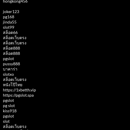
hongkong456
joker123
pg168
jinda55
slot99
สล็อต66
สล็อตเว็บตรง
สล็อตเว็บตรง
สล็อต888
สล็อต888
pgslot
pussy888
บาคาร่า
slotxo
สล็อตเว็บตรง
หนังโป๊ไทย
https://1xbetth.vip
https://pgslot.spa
pgslot
pg slot
kiss918
pgslot
slot
สล็อตเว็บตรง