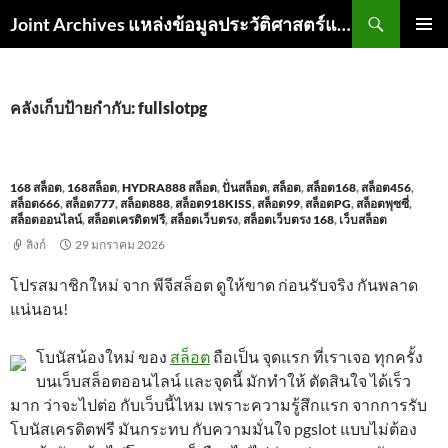
ค้นหา
Joint Archives แหล่งข้อมูลประวัติศาสตร์และเอกสาร
ข้าม
เมนูหลัก
ไป
ยัง
เนื้อหา
คลังเก็บป้ายกำกับ: fullslotpg
168 สล็อต
,
168สล็อต
,
HYDRA888 สล็อต
,
ปั่นสล็อต
,
สล็อต
,
สล็อต168
,
สล็อต456
,
สล็อต666
,
สล็อต777
,
สล็อต888
,
สล็อต918KISS
,
สล็อต99
,
สล็อตPG
,
สล็อตพุซซี่
,
สล็อตออนไลน์
,
สล็อตเครดิตฟรี
,
สล็อตเว็บตรง
,
สล็อตเว็บตรง 168
,
เว็บสล็อต
ลิงก์
29 มกราคม 2026
โปรสมาชิกใหม่ จาก พีจีสล็อต ดูให้ขาด ก่อนรับจริง กันพลาด
แน่นอน!
โบนัสน้องใหม่ ของ
สล็อต
ถือเป็น จุดแรก ที่เราเจอ ทุกครั้ง
บนเว็บสล็อตออนไลน์ และจุดนี้ มักทำให้ ตัดสินใจ ได้เร็ว
มาก ว่าจะไปต่อ กับเว็บนี้ไหม เพราะความรู้สึกแรก จากการรับ
โบนัสเครดิตฟรี มันกระทบ กับความมั่นใจ pgslot แบบไม่ต้อง