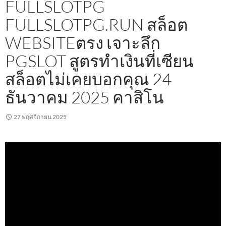
FULLSLOTPG
FULLSLOTPG.RUN สล็อต
WEBSITEตรง เจาะลึก
PGSLOT สูตรทำเงินที่เซียน
สล็อตไม่เคยบอกคุณ 24
ธันวาคม 2025 คาสิโน
27 พฤศจิกายน 2025