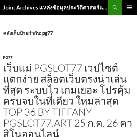
ค้นหา
Joint Archives แหล่งข้อมูลประวัติศาสตร์และเอกสาร
ข้าม
เมนูหลัก
ไป
ยัง
เนื้อหา
คลังเก็บป้ายกำกับ: pg77
PG77
เว็บแม่ PGSLOT77 เวปไซต์
แตกง่าย สล็อตเว็บตรงน่าเล่น
ที่สุด ระบบไว เกมเยอะ โปรคุ้ม
ครบจบในที่เดียว ใหม่ล่าสุด
TOP 36 BY TIFFANY
PGSLOT77.ART 25 ก.ค. 26 คา
สิโนออนไลน์