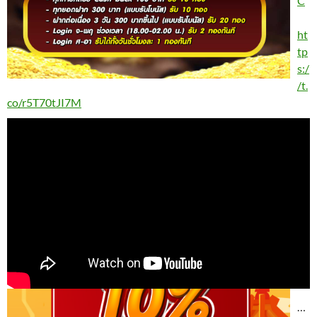
C
ht
tp
s:/
/t.
co/r5T70tJI7M
…