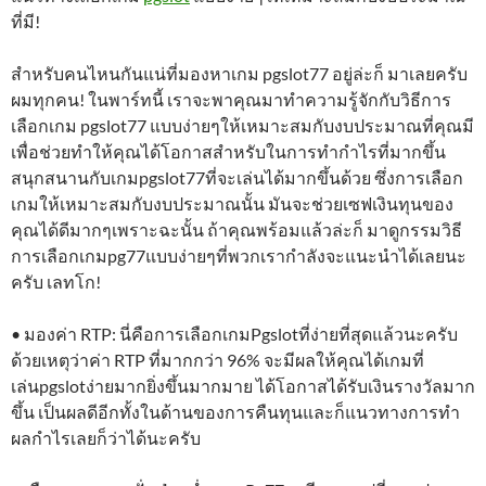
ที่มี!
สำหรับคนไหนกันแน่ที่มองหาเกม pgslot77 อยู่ล่ะก็ มาเลยครับ
ผมทุกคน! ในพาร์ทนี้ เราจะพาคุณมาทำความรู้จักกับวิธีการ
เลือกเกม pgslot77 แบบง่ายๆให้เหมาะสมกับงบประมาณที่คุณมี
เพื่อช่วยทำให้คุณได้โอกาสสำหรับในการทำกำไรที่มากขึ้น
สนุกสนานกับเกมpgslot77ที่จะเล่นได้มากขึ้นด้วย ซึ่งการเลือก
เกมให้เหมาะสมกับงบประมาณนั้น มันจะช่วยเซฟเงินทุนของ
คุณได้ดีมากๆเพราะฉะนั้น ถ้าคุณพร้อมแล้วล่ะก็ มาดูกรรมวิธี
การเลือกเกมpg77แบบง่ายๆที่พวกเรากำลังจะแนะนำได้เลยนะ
ครับ เลทโก!
• มองค่า RTP: นี่คือการเลือกเกมPgslotที่ง่ายที่สุดแล้วนะครับ
ด้วยเหตุว่าค่า RTP ที่มากกว่า 96% จะมีผลให้คุณได้เกมที่
เล่นpgslotง่ายมากยิ่งขึ้นมากมาย ได้โอกาสได้รับเงินรางวัลมาก
ขึ้น เป็นผลดีอีกทั้งในด้านของการคืนทุนและก็แนวทางการทำ
ผลกำไรเลยก็ว่าได้นะครับ