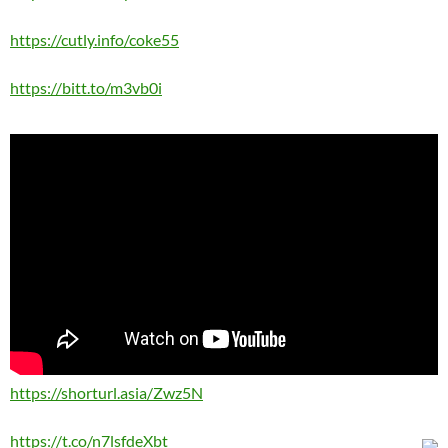
https://cutly.info/coke55
https://bitt.to/m3vb0i
https://shorturl.asia/Zwz5N
https://t.co/n7lsfdeXbt