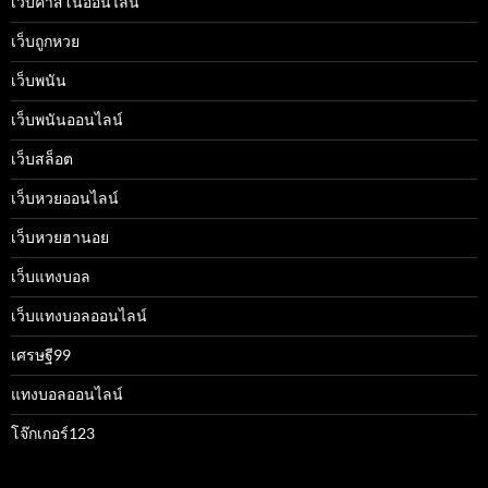
เว็บคาสิโนออนไลน์
เว็บถูกหวย
เว็บพนัน
เว็บพนันออนไลน์
เว็บสล็อต
เว็บหวยออนไลน์
เว็บหวยฮานอย
เว็บแทงบอล
เว็บแทงบอลออนไลน์
เศรษฐี99
แทงบอลออนไลน์
โจ๊กเกอร์123