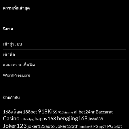
ความเห็นล่าสุด
นิยาม
เข้าสู่ระบบ
เข้าฟีด
แสดงความเห็นฟีด
WordPress.org
ป้ายกำกับ
918Kiss
168สล็อต
188bet
allbet24hr
Baccarat
918kissme
Casino
hengjing168
happy168
jinda888
fullslotpg
Joker123
joker123auto
Joker123th
PG Slot
PG
london45
pg77