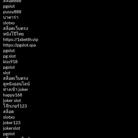
สล็อต888
pgslot
pussy888
บาคาร่า
slotxo
สล็อตเว็บตรง
หนังโป๊ไทย
https://1xbetth.vip
https://pgslot.spa
pgslot
pg slot
kiss918
pgslot
slot
สล็อตเว็บตรง
ดูหนังออนไลน์
ทางเข้า joker
happy168
joker slot
โจ๊กเกอร์123
สล็อต
slotxo
joker123
jokerslot
pgslot