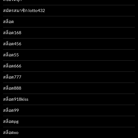
สมัครสมาชิก lotto432
สล็อต
สล็อต168
สล็อต456
สล็อต55
สล็อต666
สล็อต777
สล็อต888
สล็อต918kiss
สล็อต99
สล็อตpg
สล็อตxo