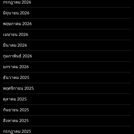
กรกฎาคม 2026
มิถุนายน 2026
พฤษภาคม 2026
เมษายน 2026
มีนาคม 2026
กุมภาพันธ์ 2026
มกราคม 2026
ธันวาคม 2025
พฤศจิกายน 2025
ตุลาคม 2025
กันยายน 2025
สิงหาคม 2025
กรกฎาคม 2025