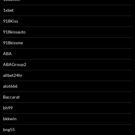
1xbet
918Kiss
918kissauto
918kissme
ABA
ABAGroup2
allbet24hr
alot666
Baccarat
bh99
bkkwin
bng55