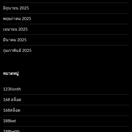
มิถุนายน 2025
พฤษภาคม 2025
เมษายน 2025
มีนาคม 2025
กุมภาพันธ์ 2025
หมวดหมู่
123lionth
168 สล็อต
168สล็อต
188bet
188betth