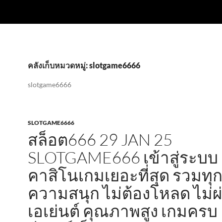
คลังเก็บหมวดหมู่: slotgame6666
slotgame6666
SLOTGAME6666
สล็อต666 29 JAN 25
SLOTGAME666 เข้าสู่ระบบ 
คาสิโนเกมเยอะที่สุด รวมทุ
ความสนุก ไม่ต้องโหลด ไม่ผ
เอเย่นต์ คุณภาพสูง เกมครบ