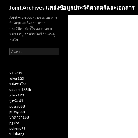
ค้นหา
Joint Archives แหล่งข้อมูลประวัติศาสตร์และเอกสาร
Joint Archives รวบรวมเอกสาร
สำคัญและเรื่องราวทาง
ประวัติศาสตร์ในหลากหลาย
หมวดหมู่ สำหรับนักวิจัยและผู้
สนใจ
ค้นหา
สำหรับ:
918kiss
joker123
หนังชนโรง
sagame168th
joker123
ดูหนังฟรี
pussy888
pussy888
บาคาร่า168
pgslot
pgheng99
fullslotpg