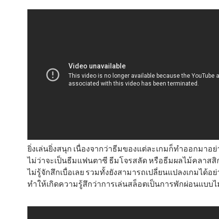
ยิ่งเล่นยิ่งสนุก เนื่องจากว่าธีมของแต่ละเกมก็ทำออกมาอย
ไม่ว่าจะเป็นธีมแฟนตาซี ธีมโจรสลัด หรือธีมผลไม้คลาส
ไม่รู้จักสึกเบื่อเลย รวมทั้งยังสามารถเปลี่ยนแปลงเกมได้อย
ทำให้เกิดความรู้สึกว่าการเล่นสล็อตเป็นการพักผ่อนแบบไม่