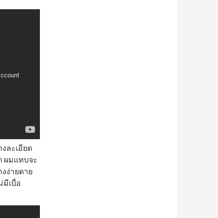
่างละเอียด
สิก ผมแทบจะ
่างง่ายดาย
มีเบื่อ