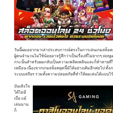
วันนี้ผมอยากมาเล่าประสบการณ์ตรงในการเล่นเกมสล็อตอ
ผู้คนจำนวนไม่ใช้น้อยอาจรู้สึกว่าเป็นเรื่องที่ไม่ยากๆ slot
กระนั้นสำหรับผมกลับเป็นความเพลิดเพลินและก็ท้าทายที่
เหมือน เนื่องจากเกมสล็อตยุคนี้มิได้อย่างเดิมอีกต่อไป ทั้
ระบบเสถียร รวมทั้งความปลอดภัยที่ทำให้ผมเล่นได้แบบไร
บันเทิงใจ
ได้ไม่มี
เบื่อ แม้
เล่นนาน
ก็