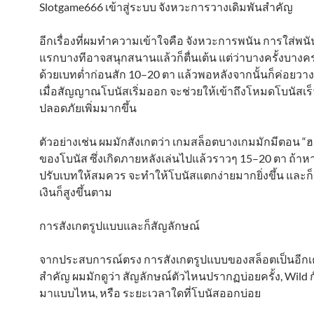
Slotgame666 เข้าสู่ระบบ จังหวะการวางเดิมพันสำคัญ
อีกเรื่องที่ผมทำความเข้าใจคือ จังหวะการพนัน การใส่พนัน
แรกบางทีอาจสนุกสนานแล้วก็ตื่นเต้น แต่ว่าบางครั้งบางค
ด้วยเบทต่ำก่อนสัก 10–20 ตา แล้วพอหลังจากนั้นก็ค่อยวางเ
เมื่อสัญญาณโบนัสเริ่มออก จะช่วยให้เข้าถึงโหมดโบนัสเร็
ปลอดภัยเพิ่มมากขึ้น
ตัวอย่างเช่น ผมมักสังเกตว่า เกมสล็อตบางเกมมักมีตอน 
ของโบนัส ซึ่งเกิดภายหลังเล่นไปแล้วราวๆ 15–20 ตา ถ้า
ปรับเบทให้สมควร จะทำให้โบนัสแตกง่ายมากยิ่งขึ้น และก
เงินก็สูงขึ้นตาม
การสังเกตรูปแบบและก็สัญลักษณ์
จากประสบการณ์ตรง การสังเกตรูปแบบของสล็อตเป็นอีกเค
สำคัญ ผมมักดูว่า สัญลักษณ์ตัวไหนปรากฏบ่อยครั้ง, Wild ก
มาแบบไหน, หรือ ระยะเวลาใดที่โบนัสออกบ่อย