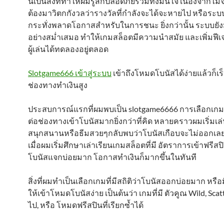
นี่เป็นสิ่งที่ทำให้ผมรู้สึกปลอดภัยรวมทั้งมั่นใจ เนื่องจากไม่
ต้องมาวิตกกังวลว่ารางวัลที่กำลังจะได้จะหายไป หรือระบ
กระทั่งพลาดโอกาสสำหรับในการชนะ ยิ่งกว่านั้น ระบบยัง
อย่างสม่ำเสมอ ทำให้เกมสล็อตมีความนำสมัย และเพิ่มฟีเจ
ผู้เล่นได้ทดลองอยู่ตลอด
Slotgame666 เข้าสู่ระบบ
เข้าถึงโหมดโบนัสได้ง่ายแล้วก็เร็ว
ช่องทางทำเงินสูง
ประสบการณ์แรกที่ผมพบเป็น slotgame6666 การเลือกเกม
ต่อช่องทางเข้าโบนัสมากยิ่งกว่าที่คิด หลายคราวผมเริ่มเล่
สนุกสนานหรือธีมสวยๆกลับพบว่าโบนัสเกือบจะไม่ออกเลย 
เมื่อผมเริ่มศึกษาเล่าเรียนเกมสล็อตที่มี อัตราการเข้าฟรีสป
โบนัสแจกบ่อยมาก โอกาสทำเงินก็มากขึ้นในทันที
สิ่งที่ผมทำเป็นเลือกเกมที่มีสถิติว่าโบนัสออกบ่อยมาก หรือม
ให้เข้าโหมดโบนัสง่าย เป็นต้นว่า เกมที่มี ตัวคูณ Wild, Scatt
ไป, หรือ โหมดฟรีสปินที่เรียกซ้ำได้