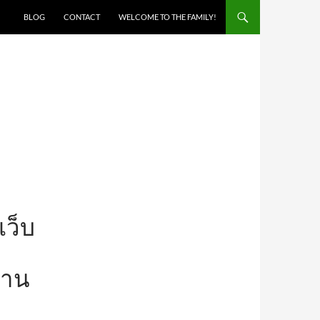
ข้ามไปยังเนื้อหา
BLOG
CONTACT
WELCOME TO THE FAMILY!
เว็บ
ก
่าน