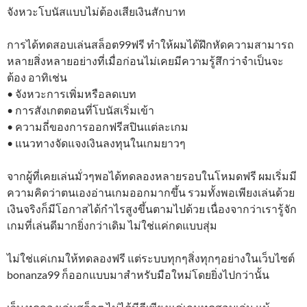
จังหวะโบนัสแบบไม่ต้องเสียเงินสักบาท
การได้ทดสอบเล่นสล็อต99ฟรี ทำให้ผมได้ฝึกหัดความสามารถ
หลายสิ่งหลายอย่างที่เมื่อก่อนไม่เคยมีความรู้สึกว่าจำเป็นจะ
ต้อง อาทิเช่น
• จังหวะการเพิ่มหรือลดเบท
• การสังเกตตอนที่โบนัสเริ่มเข้า
• ความถี่ของการออกฟรีสปินแต่ละเกม
• แนวทางจัดแจงเงินลงทุนในเกมยาวๆ
จากผู้ที่เคยเล่นมั่วๆพอได้ทดลองหลายรอบในโหมดฟรี ผมเริ่มมี
ความคิดว่าตนเองอ่านเกมออกมากขึ้น รวมทั้งพอเพียงเล่นด้วย
เงินจริงก็มีโอกาสได้กำไรสูงขึ้นตามไปด้วย เนื่องจากว่าเรารู้จัก
เกมที่เล่นดีมากยิ่งกว่าเดิม ไม่ใช่แค่กดแบบสุ่ม
ไม่ใช่แค่เกมให้ทดลองฟรี แต่ระบบทุกๆสิ่งทุกๆอย่างในเว็บไซต์
bonanza99 ก็ออกแบบมาสำหรับมือใหม่โดยยิ่งไปกว่านั้น