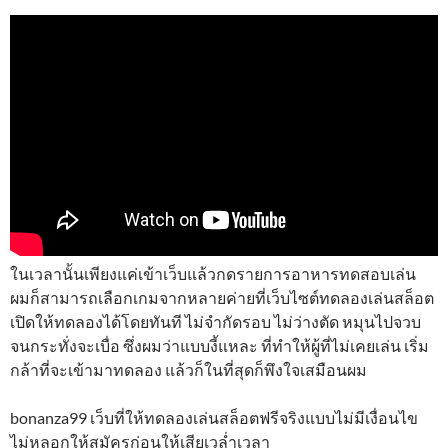
ในเวลานั้นเพียงแค่เข้าเว็บแล้วกดรายการอาหารทดสอบเล่น
ผมก็สามารถเลือกเกมจากหลายค่ายที่เว็บไซต์ทดลองเล่นสล็อต
เปิดให้ทดลองได้โดยทันที ไม่จำกัดรอบ ไม่ว่างตัด หมุนไปจวบ
จนกระทั่งจะเบื่อ ซึ่งผมว่าแบบงี้แหละ ที่ทำให้ผู้ที่ไม่เคยเล่น เริ่ม
กล้าที่จะเข้ามาทดลอง แล้วก็ในที่สุดก็พึงใจเสมือนผม
bonanza99 เว็บที่ให้ทดลองเล่นสล็อตฟรีจริงแบบไม่มีเงื่อนไข
ไม่หลอกให้สมัครก่อนให้เสียเวล่ำเวลา