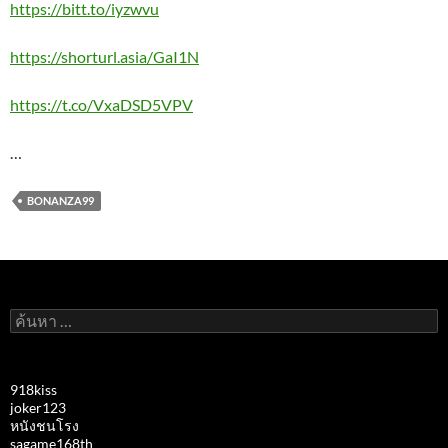
https://bitt.to/iyzwvu
https://shorturl.asia/GaI1N
https://t.co/VxaDSD5VPV
…
BONANZA99
ค้นหา
สำหรับ:
918kiss
joker123
หนังชนโรง
sagame168th