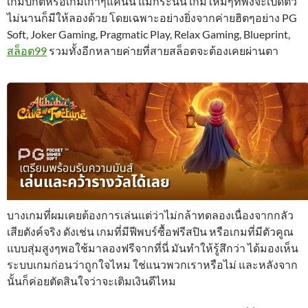
เกมปกติหรือเกมเก่าๆแค่นั้น แม้กระนั้น เกมใหม่ๆที่พึ่งจะเปิดตัว
ไม่นานก็มีให้ลองด้วย โดยเฉพาะอย่างยิ่งจากค่ายฮิตๆอย่าง PG
Soft, Joker Gaming, Pragmatic Play, Relax Gaming, Blueprint,
สล็อต99
รวมทั้งอีกหลายค่ายที่สายสล็อตจะต้องเคยผ่านตา
บางเกมที่ผมเคยต้องการเล่นแต่ว่าไม่กล้าทดลองเนื่องจากกลัว
เสียตังค์จริง ดังเช่น เกมที่มีฟีพบร์ซื้อฟรีสปิน หรือเกมที่มีตัวคูณ
แบบสุ่มสูงๆพอใช้มาลองฟรีจากที่นี่ มันทำให้รู้สึกว่า ได้มองเห็น
ระบบเกมก่อนว่าถูกใจไหม ใช่แนวพวกเราหรือไม่ และหลังจาก
นั้นก็ค่อยตัดสินใจว่าจะเติมเงินดีไหม