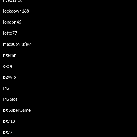
lockdown168
london45
lotto77
macau69 สมัคร
ngernn
okc4
p2vvip
PG
PG Slot
pg SuperGame
pg718
pg77