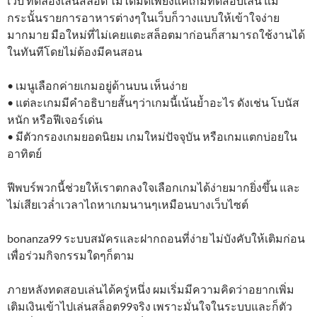
เว็บ ทดลองเล่นสล็อต ไม่ได้มีดีเพียงแค่เกมทดสอบเล่น แม้
กระนั้นรายการอาหารต่างๆในเว็บก็วางแบบให้เข้าใจง่าย
มากมาย มือใหม่ที่ไม่เคยแตะสล็อตมาก่อนก็สามารถใช้งานได้
ในทันทีโดยไม่ต้องมีคนสอน
• เมนูเลือกค่ายเกมอยู่ด้านบน เห็นง่าย
• แต่ละเกมมีคำอธิบายสั้นๆว่าเกมนี้เน้นย้ำอะไร ดังเช่น โบนัส
หนัก หรือฟีเจอร์เด่น
• มีตัวกรองเกมยอดนิยม เกมใหม่ปัจจุบัน หรือเกมแตกบ่อยใน
อาทิตย์
ฟีพบร์พวกนี้ช่วยให้เราตกลงใจเลือกเกมได้ง่ายมากยิ่งขึ้น และ
ไม่เสียเวล่ำเวลาไถหาเกมนานๆเหมือนบางเว็บไซต์
bonanza99 ระบบสมัครและฝากถอนที่ง่าย ไม่บังคับให้เติมก่อน
เพื่อร่วมกิจกรรมใดๆก็ตาม
ภายหลังทดสอบเล่นได้ครู่หนึ่ง ผมเริ่มมีความคิดว่าอยากเพิ่ม
เติมเงินเข้าไปเล่นสล็อต99จริง เพราะมั่นใจในระบบและก็ตัว