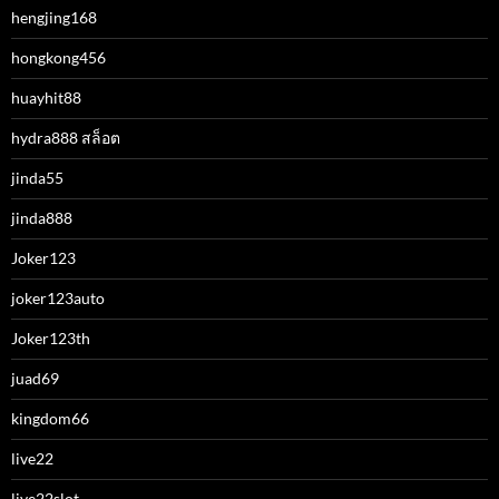
hengjing168
hongkong456
huayhit88
hydra888 สล็อต
jinda55
jinda888
Joker123
joker123auto
Joker123th
juad69
kingdom66
live22
live22slot