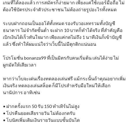
เกมที่ได้ลองแล้ว การสมัครก็ง่ายมาก เพียงแค่ใช้เบอร์มือถือ ไม่
ต้องใช้บัตรประจำตัวประชาชน ไม่ต้องถ่ายรูปอะไรทั้งหมด
ระบบฝากถอนเป็นออโต้ทั้งหมด รองรับวอเลทรวมทั้งบัญชี
ธนาคาร ไม่จำกัดขั้นต่ำ จะฝาก 10 บาทก็ทำได้จริง ที่สำคัญคือ
เบิกเงินได้เร็วทันใจมาก เพียงแค่กดไม่ถึง 1 นาทีเงินก็เข้าบัญชี
แล้ว ซึ่งทำให้ผมแน่ใจว่าเว็บนี้ไม่มีตุกติกแน่นอน
โปรโมชั่น bonanza99 ที่เป็นมิตรกับคนเริ่มต้น เล่นได้ง่าย ไม่
ผูกมัดให้เสียเวลา
หากว่าเว็บจะเด่นเรื่องทดลองเล่นฟรี แม้กระนั้นถ้าคุณอยากเพิ่ม
เงินจริง ทดลองเล่นสล็อต ก็มีโปรสำหรับมือใหม่ให้เลือก
นานัปการ อาทิเช่น
• ฝากครั้งแรก 50 รับ 150 ทำเทิร์นไม่สูง
• โปรคืนยอดเสียรายวัน ไม่ต้องกดรับ
• โบนัสเพิ่มเติมเงินรายวันแบบขั้นบันได