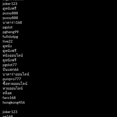
joker123
ดูหนังฟรี
pussy888
pussy888
บาคาร่า168
pgslot
pgheng99
fullslotpg
live22
ดูหนัง
ดูหนังฟรี
หนังออนไลน์
ดูหนังฟรี
pgslot77
ปั่นแตก66
บาคาร่าออนไลน์
punpro777
ซื้อหวยออนไลน์
หวยออนไลน์
สล็อต
faro168
hongkong456
joker123
pg168