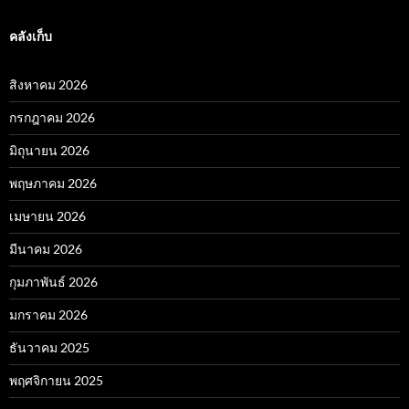
คลังเก็บ
สิงหาคม 2026
กรกฎาคม 2026
มิถุนายน 2026
พฤษภาคม 2026
เมษายน 2026
มีนาคม 2026
กุมภาพันธ์ 2026
มกราคม 2026
ธันวาคม 2025
พฤศจิกายน 2025