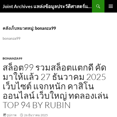
ค้นหา
Joint Archives แหล่งข้อมูลประวัติศาสตร์และเอกสาร
ข้าม
เมนูหลัก
ไป
ยัง
เนื้อหา
คลังเก็บหมวดหมู่: bonanza99
bonanza99
BONANZA99
สล็อต99 รวมสล็อตแตกดี คัด
มาให้แล้ว 27 ธันวาคม 2025
เว็บไซต์ แจกหนัก คาสิโน
ออนไลน์ เว็บใหญ่ ทดลองเล่น
TOP 94 BY RUBIN
รูปภาพ
26 ธันวาคม 2025