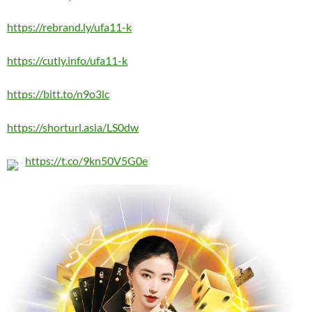
https://rebrand.ly/ufa11-k
https://cutly.info/ufa11-k
https://bitt.to/n9o3lc
https://shorturl.asia/LS0dw
https://t.co/9kn50V5G0e