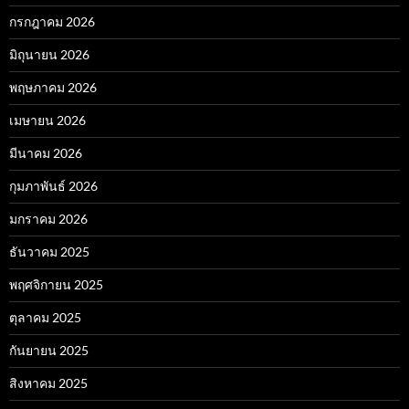
กรกฎาคม 2026
มิถุนายน 2026
พฤษภาคม 2026
เมษายน 2026
มีนาคม 2026
กุมภาพันธ์ 2026
มกราคม 2026
ธันวาคม 2025
พฤศจิกายน 2025
ตุลาคม 2025
กันยายน 2025
สิงหาคม 2025