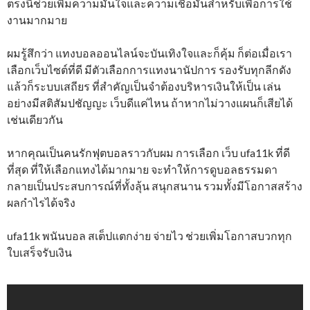
ตรงนี้ช่วยเพิ่มความมั่นใจและความเชื่อมั่นสำหรับเพื่อการใช้
งานมากมาย
ผมรู้สึกว่า แทงบอลออนไลน์จะบันเทิงใจและก็คุ้ม ก็ต่อเมื่อเรา
เลือกเว็บไซต์ที่ดี มีตัวเลือกการแทงนานัปการ รองรับทุกลีกดัง
แล้วก็ระบบเสถียร ที่สำคัญเป็นจำต้องบริหารเงินให้เป็น เล่น
อย่างมีสติสัมปชัญญะ เว็บดีแค่ไหน ถ้าหากไม่วางแผนก็เสียได้
เช่นเดียวกัน
หากคุณเป็นคนรักฟุตบอลราวกับผม การเลือก เว็บ ufa11k ที่ดี
ที่สุด ที่ให้เลือกแทงได้มากมาย จะทำให้การดูบอลธรรมดา
กลายเป็นประสบการณ์ที่ทั้งลุ้น สนุกสนาน รวมทั้งมีโอกาสสร้าง
ผลกำไรได้จริง
ufa11k พนันบอล สเต็ปแตกง่าย จ่ายไว ช่วยเพิ่มโอกาสบวกทุก
ใบเสร็จรับเงิน