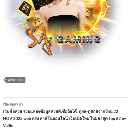
UFA11BET
เมนู
เรื่องก่อนหน้า
นำทาง
เว็บซื้อหวย รวมแหล่งข้อมูลหวยที่เชื่อถือได้: ดูผล-ดูสถิติจากไหน 22
NOV 2025 web ตรง คาสิโนออนไลน์ เว็บเปิดใหม่ ใหม่ล่าสุด Top 62 by
เรื่อง
Vallie