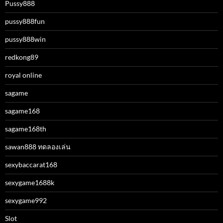
Pussy888
pussy888fun
pussy888win
redkong89
royal online
sagame
sagame168
sagame168th
sawan888 ทดลองเล่น
sexybaccarat168
sexygame1688k
sexygame992
Slot