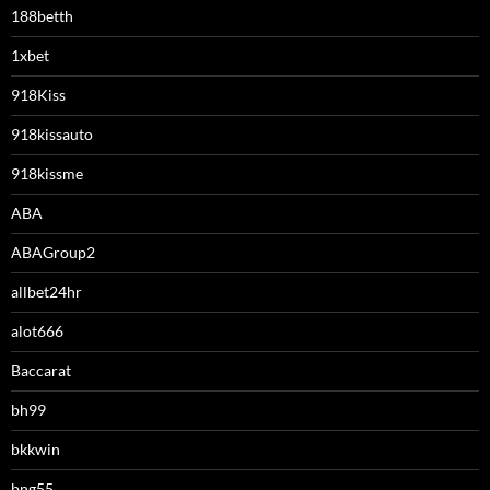
188betth
1xbet
918Kiss
918kissauto
918kissme
ABA
ABAGroup2
allbet24hr
alot666
Baccarat
bh99
bkkwin
bng55