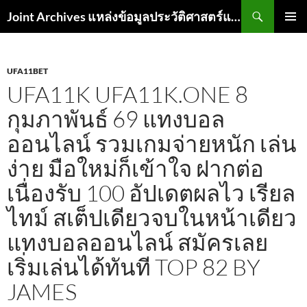
ค้นหา
Joint Archives แหล่งข้อมูลประวัติศาสตร์และเอกสาร
ข้าม
เมนูหลัก
ไป
ยัง
เนื้อหา
UFA11BET
UFA11K UFA11K.ONE 8
กุมภาพันธ์ 69 แทงบอล
ออนไลน์ รวมเกมจ่ายหนัก เล่น
ง่าย มือใหม่ก็เข้าใจ ฝากต่อ
เนื่องรับ 100 อัปเดตผลไว เรียล
ไทม์ สเต็ปเดียวจบในหน้าเดียว
แทงบอลออนไลน์ สมัครเลย
เริ่มเล่นได้ทันที TOP 82 BY
JAMES