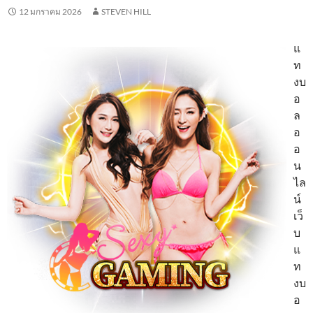
12 มกราคม 2026
STEVEN HILL
แ
ท
งบ
อ
ล
อ
อ
น
ไล
น์
เว็
บ
แ
ท
งบ
อ