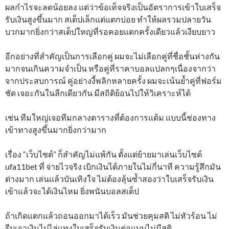
ผลกำไรจะลดน้อยลง แต่ว่าข้อเท็จจริงเป็นอัตราการเข้าใบเสร็จ
รับเงินสูงขึ้นมาก สเต็ปเล็กแต่แตกบ่อย ทำให้ผลรวมปลายวัน
บวกมากยิ่งกว่าสเต็ปใหญ่ที่รอคอยแตกครั้งเดียวแล้วเงียบยาว
อีกอย่างที่สำคัญเป็นการเลือกคู่ ผมจะไม่เลือกคู่ที่ชื่อชั้นห่างกัน
มากจนเกินความจำเป็น หรือคู่ที่ราคาบอลแปลกๆเนื่องจากว่า
จากประสบการณ์ คู่อย่างงี้พลิกหลายครั้ง ผมจะเน้นย้ำคู่ที่ฟอร์ม
ชัด เจอะกันในลีกเดียวกัน มีสถิติย้อนไปให้วิเคราะห์ได้
เช่น ทีมใหญ่เจอทีมกลางตารางที่ต้องการแต้ม แบบนี้ช่องทาง
เข้าทางสูงขึ้นมากยิ่งกว่ามาก
เรื่อง “เว็บไซต์” ก็สำคัญไม่แพ้กัน ตั้งแต่ย้ายมาเล่นเว็บไซต์
ufa11bet ที่ จ่ายไวจริง เบิกเงินได้ภายในไม่กี่นาที ความรู้สึกมัน
ต่างมาก เล่นแล้วบันเทิงใจ ไม่ต้องลุ้นซ้ำสองว่าใบเสร็จรับเงิน
เข้าแล้วจะได้เงินไหม ยิ่งพนันบอลสเต็ป
ถ้าเกิดแตกแล้วถอนออกมาได้เร็ว มันช่วยคุมสติ ไม่หัวร้อน ไม่
รีบเอาเงินไปไล่แทงใบเสร็จรับเงินต่อแบบไม่มีสติ