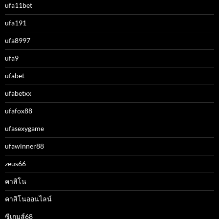
ufa11bet
ufa191
ufa8997
ufa9
ufabet
ufabetxx
ufafox88
ufasexygame
ufawinner88
zeus66
คาสิโน
คาสิโนออนไลน์
ซีเกมส์68