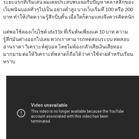
ระยะแรกที่เริ่มเล่น ผมเคยประสบพบเจอกับปัญหาคลาสสิกของ
เว็บพนันบอลทั่วๆไปเป็น อย่างต่ำสูง บางเว็บเริ่มที่ 100 หรือ 200
บาท ทำให้เกิดความรู้สึกบีบคั้น เมื่อใดก็ตามแทงจึงควรคิดหนัก
แต่พอใช้ลองเว็บไซต์ ufa11k ที่เริ่มต้นเพียงแค่ 10 บาท ความ
รู้สึกมันต่างออกไปเลย พวกเราสามารถทดสอบระบบ ทดสอบ
อ่านราคา วิเคราะห์คู่บอล โดยไม่ต้องกลัวเสียเงินเสียทอง
มากมาย ต่อให้วิเคราะห์พลาดก็ถือได้ว่าค่าใช้จ่ายสำหรับเรียน
ทราบ