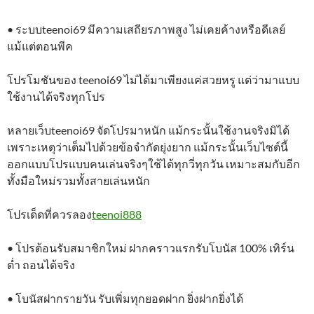
• ระบบteenoi69 มีความเสถียรภาพสูง ไม่เคยค้างหรือดีเลย์
แม้แต่ตอนพีค
โปรโมชันของ teenoi69 ไม่ได้มาเพียงแค่สวยหรู แต่ว่ามาแบบ
ใช้งานได้จริงทุกโปร
หลายเว็บteenoi69 จัดโปรมาหนัก แม้กระนั้นใช้งานจริงมิได้
เพราะเหตุว่าเต็มไปด้วยข้อจำกัดยุ่งยาก แม้กระนั้นเว็บไซต์นี้
ออกแบบโปรแบบคนเล่นจริงๆใช้ได้ทุกวี่ทุกวัน เหมาะสมกับอีก
ทั้งมือใหม่รวมทั้งสายเล่นหนัก
โปรเด็ดที่ควรลอง
teenoi888
• โปรต้อนรับสมาชิกใหม่ ฝากคราวแรกรับโบนัส 100% เทิร์น
ต่ำ ถอนได้จริง
• โบนัสฝากรายวัน รับเพิ่มทุกยอดฝาก ยิ่งฝากยิ่งได้