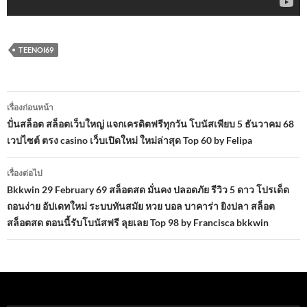
TEENOI69
เมนู
เรื่องก่อนหน้า
นำทาง
ปั่นสล็อต สล็อตเว็บใหญ่ แจกเครดิตฟรีทุกวัน โบนัสเพียบ 5 ธันวาคม 68
เวปไซต์ ตรง casino เว็บเปิดใหม่ ใหม่ล่าสุด Top 60 by Felipa
เรื่อง
เรื่องต่อไป
Bkkwin 29 February 69 สล็อตสด มั่นคง ปลอดภัย รีวิว 5 ดาว โปรเด็ด
ถอนง่าย อัปเดทใหม่ ระบบทันสมัย หวย บอล บาคาร่า ยิงปลา สล็อต
สล็อตสด ตอนนี้รับโบนัสฟรี ลุยเลย Top 98 by Francisca bkkwin