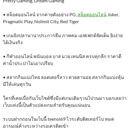
Pretty Gaming, Dream Gaming
• สล็อตออนไลน์ จากค่ายดังอย่าง PG,
สล็อตออนไลน์
Joker,
Pragmatic Play, Nolimit City, Red Tiger
• เกมยิงปลานานาประการธีม ภาพคม เอฟเฟกต์จัดเต็ม ยิงง่าย
ได้เงินจริง
• กีฬาออนไลน์ พนันบอล บาส มวย เทนนิส ครบทุกลีก ราคาดี
ค่าน้ำประปาไม่เอาเปรียบ
• สลากกินแบ่งไทย ลอตเตอรี่ลาว หวยฮานอย สลากกินแบ่งหุ้น
มีให้เล่นทุกวัน
ใครที่เคยเบื่อกับเว็บไซต์ซึ่งมีแต่เกมเดิมๆวนไปวนมา บอกเลยว่า
เว็บแห่งนี้เป็นตัวแปลงเกมสำหรับคุณแน่นอน
ระบบฝากถอนในเว็บนี้ teenoi69 ไวระดับติดเทอร์โบ หมด
อารมณ์ค้างระหว่างรอเครดิตเข้า