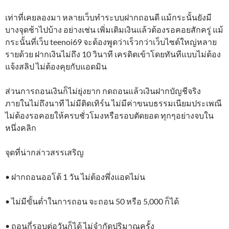
เท่าที่เคยลองมา หลายเว็บทำระบบฝากถอนดี แม้กระนั้นยังมี
บางจุดช้าไปบ้าง อย่างเช่น เพิ่มเติมเงินแล้วต้องรอคอยสักครู่ แม้
กระนั้นที่เว็บ teenoi69 จะต้องพูดว่าเร็วกว่าเว็บไซต์ใหญ่หลาย
รายด้วย ฝากเงินไม่ถึง 10 วินาที เครดิตเข้าโดยทันทีแบบไม่ต้อง
แจ้งสลิป ไม่ต้องคุยกับแอดมิน
ส่วนการถอนเงินก็ไม่ยุ่งยาก กดถอนแล้วเงินฝากบัญชีจริง
ภายในไม่ถึงนาที ไม่มีติดเทิร์น ไม่มีค่าขนบธรรมเนียมประเพณี
ไม่ต้องรอคอยให้ครบชั่วโมงหรือรอบตัดยอด ทุกๆอย่างจบใน
หนึ่งคลิก
จุดที่น่ากล่าวสรรเสริญ
• ฝากถอนออโต้ 1 วัน ไม่ต้องพึ่งแอดไม่น
• ไม่มีขั้นต่ำในการถอน จะถอน 50 หรือ 5,000 ก็ได้
• ถอนกี่รอบต่อวันก็ได้ ไม่จำกัดปริมาณครั้ง