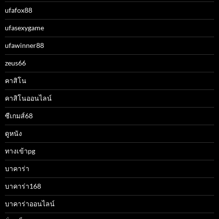
ufafox88
ufasexygame
ufawinner88
zeus66
คาสิโน
คาสิโนออนไลน์
ซีเกมส์68
ดูหนัง
ทางเข้าpg
บาคาร่า
บาคาร่า168
บาคาร่าออนไลน์