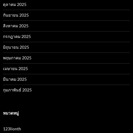
ตุลาคม 2025
กันยายน 2025
สิงหาคม 2025
กรกฎาคม 2025
มิถุนายน 2025
พฤษภาคม 2025
เมษายน 2025
มีนาคม 2025
กุมภาพันธ์ 2025
หมวดหมู่
123lionth