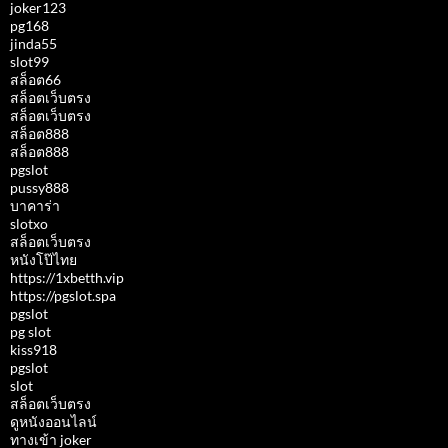
joker123
pg168
jinda55
slot99
สล็อต66
สล็อตเว็บตรง
สล็อตเว็บตรง
สล็อต888
สล็อต888
pgslot
pussy888
บาคาร่า
slotxo
สล็อตเว็บตรง
หนังโป๊ไทย
https://1xbetth.vip
https://pgslot.spa
pgslot
pg slot
kiss918
pgslot
slot
สล็อตเว็บตรง
ดูหนังออนไลน์
ทางเข้า joker