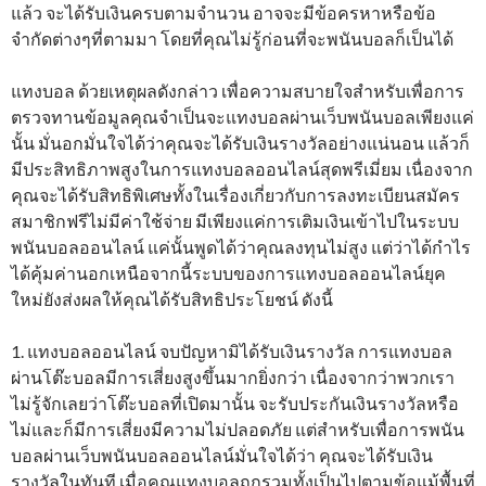
แล้ว จะได้รับเงินครบตามจำนวน อาจจะมีข้อครหาหรือข้อ
จำกัดต่างๆที่ตามมา โดยที่คุณไม่รู้ก่อนที่จะพนันบอลก็เป็นได้
แทงบอล ด้วยเหตุผลดังกล่าว เพื่อความสบายใจสำหรับเพื่อการ
ตรวจทานข้อมูลคุณจำเป็นจะแทงบอลผ่านเว็บพนันบอลเพียงแค่
นั้น มั่นอกมั่นใจได้ว่าคุณจะได้รับเงินรางวัลอย่างแน่นอน แล้วก็
มีประสิทธิภาพสูงในการแทงบอลออนไลน์สุดพรีเมี่ยม เนื่องจาก
คุณจะได้รับสิทธิพิเศษทั้งในเรื่องเกี่ยวกับการลงทะเบียนสมัคร
สมาชิกฟรีไม่มีค่าใช้จ่าย มีเพียงแค่การเติมเงินเข้าไปในระบบ
พนันบอลออนไลน์ แค่นั้นพูดได้ว่าคุณลงทุนไม่สูง แต่ว่าได้กำไร
ได้คุ้มค่านอกเหนือจากนี้ระบบของการแทงบอลออนไลน์ยุค
ใหม่ยังส่งผลให้คุณได้รับสิทธิประโยชน์ ดังนี้
1. แทงบอลออนไลน์ จบปัญหามิได้รับเงินรางวัล การแทงบอล
ผ่านโต๊ะบอลมีการเสี่ยงสูงขึ้นมากยิ่งกว่า เนื่องจากว่าพวกเรา
ไม่รู้จักเลยว่าโต๊ะบอลที่เปิดมานั้น จะรับประกันเงินรางวัลหรือ
ไม่และก็มีการเสี่ยงมีความไม่ปลอดภัย แต่สำหรับเพื่อการพนัน
บอลผ่านเว็บพนันบอลออนไลน์มั่นใจได้ว่า คุณจะได้รับเงิน
รางวัลในทันที เมื่อคุณแทงบอลถูกรวมทั้งเป็นไปตามข้อแม้พื้นที่