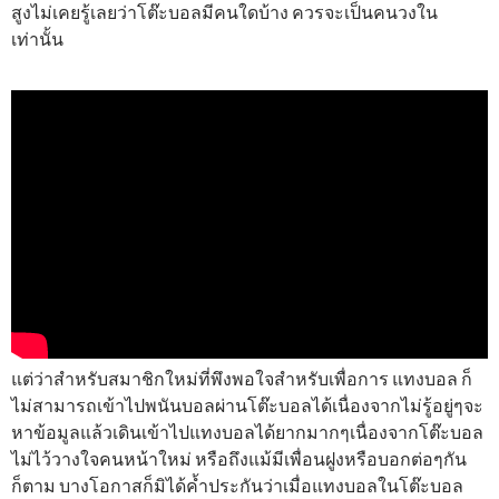
สูงไม่เคยรู้เลยว่าโต๊ะบอลมีคนใดบ้าง ควรจะเป็นคนวงใน
เท่านั้น
แต่ว่าสำหรับสมาชิกใหม่ที่พึงพอใจสำหรับเพื่อการ แทงบอล ก็
ไม่สามารถเข้าไปพนันบอลผ่านโต๊ะบอลได้เนื่องจากไม่รู้อยู่ๆจะ
หาข้อมูลแล้วเดินเข้าไปแทงบอลได้ยากมากๆเนื่องจากโต๊ะบอล
ไม่ไว้วางใจคนหน้าใหม่ หรือถึงแม้มีเพื่อนฝูงหรือบอกต่อๆกัน
ก็ตาม บางโอกาสก็มิได้ค้ำประกันว่าเมื่อแทงบอลในโต๊ะบอล