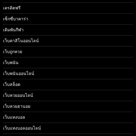
เครดิตฟรี
เซ็กซี่บาคาร่า
เดิมพันกีฬา
เว็บคาสิโนออนไลน์
เว็บถูกหวย
เว็บพนัน
เว็บพนันออนไลน์
เว็บสล็อต
เว็บหวยออนไลน์
เว็บหวยฮานอย
เว็บแทงบอล
เว็บแทงบอลออนไลน์