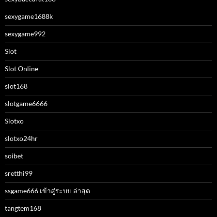
sexygame1688k
sexygame992
Slot
Slot Online
slot168
slotgame6666
Slotxo
slotxo24hr
soibet
sretthi99
ssgame666 เข้าสู่ระบบ ล่าสุด
tangtem168