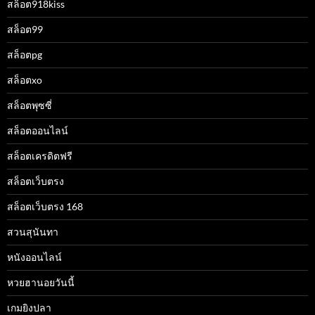
สล็อต918kiss
สล็อต99
สล็อตpg
สล็อตxo
สล็อตพุซซี่
สล็อตออนไลน์
สล็อตเครดิตฟรี
สล็อตเว็บตรง
สล็อตเว็บตรง 168
สวนสุนันทา
หนังออนไลน์
หวยฮานอยวันนี้
เกมยิงปลา