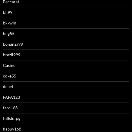
Baccarat
bh99
bkkwin
bng55
bonanza99
brazil999
Casino
coke55
debet
FAFA123
faro168
fullslotpg
happy168