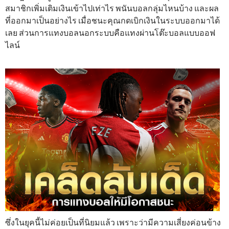
สมาชิกเพิ่มเติมเงินเข้าไปเท่าไร พนันบอลกลุ่มไหนบ้าง และผล
ที่ออกมาเป็นอย่างไร เมื่อชนะคุณกดเบิกเงินในระบบออกมาได้
เลย ส่วนการแทงบอลนอกระบบคือแทงผ่านโต๊ะบอลแบบออฟ
ไลน์
ซึ่งในยุคนี้ไม่ค่อยเป็นที่นิยมแล้ว เพราะว่ามีความเสี่ยงค่อนข้าง