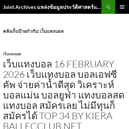
ค้นหา
Joint Archives แหล่งข้อมูลประวัติศาสตร์และเอกสาร
ข้าม
เมนูหลัก
ไป
ยัง
เนื้อหา
คลังเก็บป้ายกำกับ: เว็บแทงบอล
เว็บแทงบอล
เว็บแทงบอล 16 FEBRUARY
2026 เว็บแทงบอล บอลเอฟซี
คัพ จ่ายค่าน้ำดีสุด วิเคราะห์
บอลแม่น บอลยูฟ่า แทงบอลสด
แทงบอล สมัครเลย ไม่มีทุนก็
สมัครได้ TOP 34 BY KIERA
BALLFCCLUB.NET