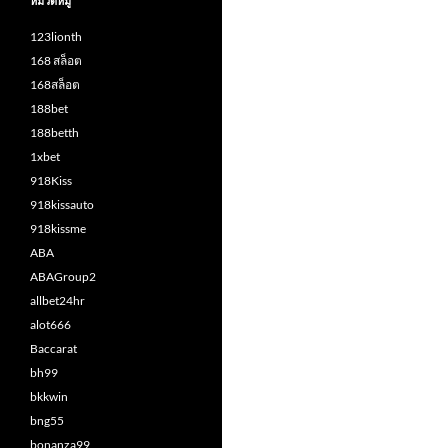
หมวดหมู่
123lionth
168 สล็อต
168สล็อต
188bet
188betth
1xbet
918Kiss
918kissauto
918kissme
ABA
ABAGroup2
allbet24hr
alot666
Baccarat
bh99
bkkwin
bng55
bonanza99