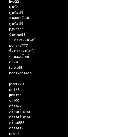
live22
ดูหนัง
ดูหนังฟรี
หนังออนไลน์
ดูหนังฟรี
pgslot77
ปั่นแตก66
บาคาร่าออนไลน์
punpro777
ซื้อหวยออนไลน์
หวยออนไลน์
สล็อต
faro168
hongkong456
joker123
pg168
jinda55
slot99
สล็อต66
สล็อตเว็บตรง
สล็อตเว็บตรง
สล็อต888
สล็อต888
pgslot