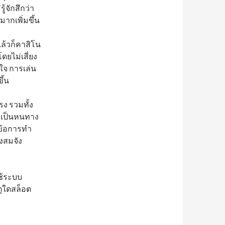
้จักสึกว่า
ากเพิ่มขึ้น
ล้วก็คาสิโน
ยไม่เสี่ยง
ใจ การเล่น
ึ้น
รง รวมทั้ง
 เป็นหนทาง
ัวข้อการทำ
ิงสมจัง
ช้ระบบ
ตุใดสล็อต