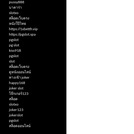
pussy888
บาคาร่า
slotxo
สล็อตเว็บตรง
หนังโป๊ไทย
https://1xbetth.vip
https://pgslot.spa
pgslot
pg slot
kiss918
pgslot
slot
สล็อตเว็บตรง
ดูหนังออนไลน์
ทางเข้า joker
happy168
joker slot
โจ๊กเกอร์123
สล็อต
slotxo
joker123
jokerslot
pgslot
สล็อตออนไลน์