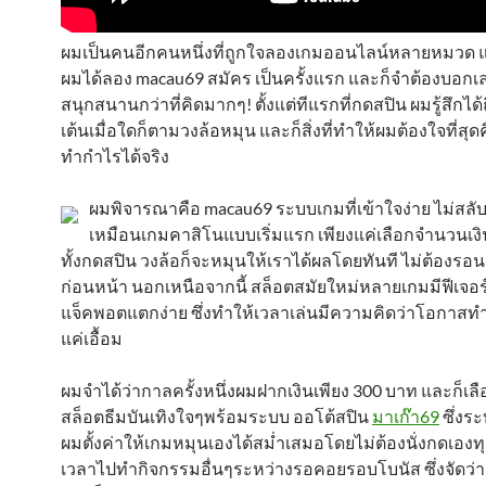
ผมเป็นคนอีกคนหนึ่งที่ถูกใจลองเกมออนไลน์หลายหมวด แต่เ
ผมได้ลอง macau69 สมัคร เป็นครั้งแรก และก็จำต้องบอกเล
สนุกสนานกว่าที่คิดมากๆ! ตั้งแต่ทีแรกที่กดสปิน ผมรู้สึกได
เต้นเมื่อใดก็ตามวงล้อหมุน และก็สิ่งที่ทำให้ผมต้องใจที่สุด
ทำกำไรได้จริง
ผมพิจารณาคือ macau69 ระบบเกมที่เข้าใจง่าย ไม่สลั
เหมือนเกมคาสิโนแบบเริ่มแรก เพียงแค่เลือกจำนวนเง
ทั้งกดสปิน วงล้อก็จะหมุนให้เราได้ผลโดยทันที ไม่ต้องรอ
ก่อนหน้า นอกเหนือจากนี้ สล็อตสมัยใหม่หลายเกมมีฟีเจอร
แจ็คพอตแตกง่าย ซึ่งทำให้เวลาเล่นมีความคิดว่าโอกาสทำเ
แค่เอื้อม
ผมจำได้ว่ากาลครั้งหนึ่งผมฝากเงินเพียง 300 บาท และก็เล
สล็อตธีมบันเทิงใจๆพร้อมระบบ ออโต้สปิน
มาเก๊า69
ซึ่งระ
ผมตั้งค่าให้เกมหมุนเองได้สม่ำเสมอโดยไม่ต้องนั่งกดเองท
เวลาไปทำกิจกรรมอื่นๆระหว่างรอคอยรอบโบนัส ซึ่งจัดว่า