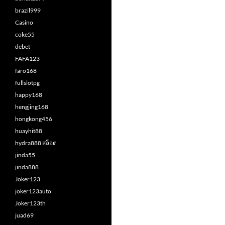
brazil999
Casino
coke55
debet
FAFA123
faro168
fullslotpg
happy168
hengjing168
hongkong456
huayhit88
hydra888 สล็อต
jinda55
jinda888
Joker123
joker123auto
Joker123th
juad69