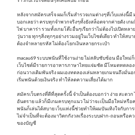
หลังจากสมัครเสร็จ ผมก็เริ่มสำรวจเกมต่างๆที่เว็บแห่งนี้มี
บอกเลยว่า ครบทุกจำพวกจริงๆทั้งยังสล็อตจากค่ายดัง เกม
ไพ่ บาคาร่า รวมทั้งเกมโต๊ะอื่นๆเรียกว่าไม่ต้องไปเปิดหลาย
วุ่นวาย ทุกๆสิ่งทุกๆอย่างรวมอยู่ในเว็บไซต์เดียว ทำให้สบ
ต้องจำหลายรหัส ไม่ต้องโยกเงินหลายกระเป๋า
macau69 ระบบพนันที่ใช้งานง่าย ไม่สลับซับซ้อน มือใหม่ก็เ
เว็บไซต์มีรายการอาหารภาษาไทยแจ่มชัด มีโหมดทดลองเ
ก่อนวางเดิมพันจริง ผมเองทดลองเล่นหลายเกมจนถึงมั่นอก
เริ่มพนันด้วยเงินจริง ทำให้ลดความเสี่ยงได้มาก
สมัครเว็บตรงที่ดีที่สุดครั้งนี้ จำเป็นต้องบอกว่า ง่าย สะดวก 
อันตราย แล้วก็มีเกมครบทุกแนว ไม่ว่าจะเป็นมือใหม่หรือ
พนันก็เล่นได้สบาย เว็บแห่งนี้ช่วยทำให้ผมบันเทิงใจกับกา
ไม่จำเป็นที่จะต้องมาวิตกกังวลเรื่องระบบฝาก-ถอนหรือ
ของบัญชี