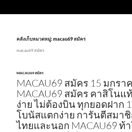
คลังเก็บหมวดหมู่: macau69 สมัคร
macau69 สมัคร
MACAU69 สมัคร
MACAU69 สมัคร 15 มกราค
MACAU69 สมัคร คาสิโนแท้ 
ง่าย ไม่ต้องบิน ทุกยอดฝาก 
โบนัสแตกง่าย การันตีสมาชิก
ไทยและนอก MACAU69 ท้าใ