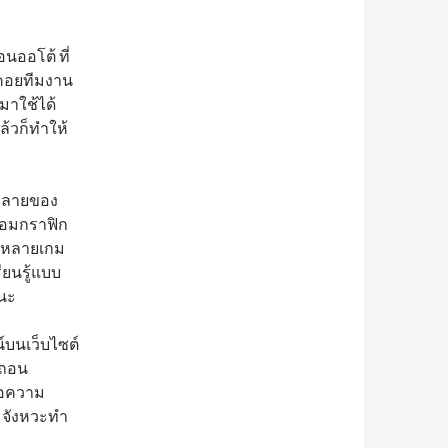
นออโต้ ที่
องคอยทีมงาน
มาใช้ได้
ล้วก็ทำให้
ยหลายของ
ร้อมกราฟิก
ะก็หลายเกม
ยนรู้แบบ
ชนะ
์บนเว็บไซต์
-ถอน
ื่อความ
ี จังหวะทำ