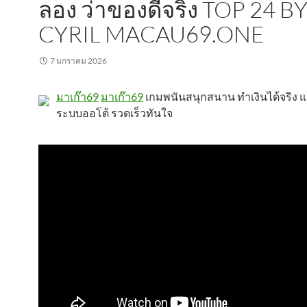
ลอง ว่าของดีจริง TOP 24 B
CYRIL MACAU69.ONE
7 มกราคม 2026
มาเก๊า69
มาเก๊า69
เกมพนันสนุกสนาน ทำเงินได้จริง แ
ระบบออโต้ รวดเร็วทันใจ