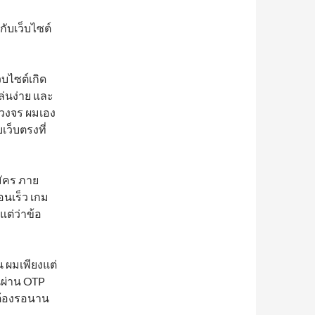
กับเว็บไซต์
็บไซต์เกิด
เล่นง่าย และ
วงจร ผมเอง
เว็บตรงที่
มัคร ภาย
ถอนเร็ว เกม
แต่ว่าข้อ
น ผมเพียงแต่
นผ่าน OTP
่ต้องรอนาน