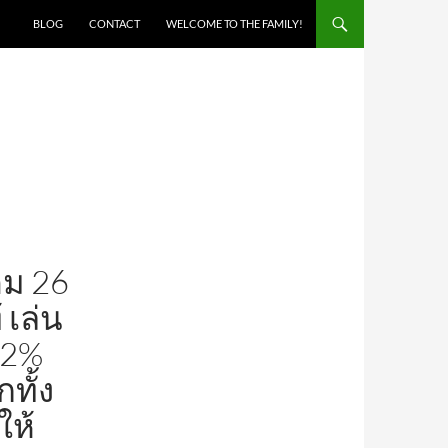
ข้ามไปยังเนื้อหา
BLOG
CONTACT
WELCOME TO THE FAMILY!
ม 26
เล่น
12%
ทั้ง
ห้