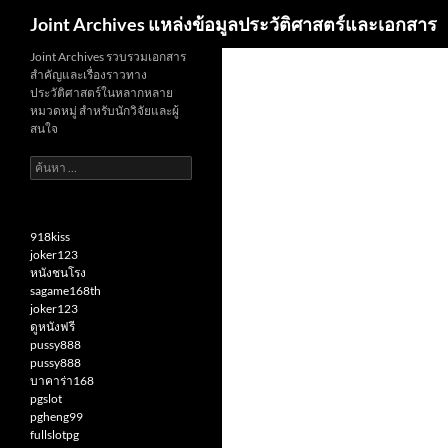
ค้นหา
Joint Archives แหล่งข้อมูลประวัติศาสตร์และเอกสาร
Joint Archives รวบรวมเอกสาร
สำคัญและเรื่องราวทาง
ประวัติศาสตร์ในหลากหลาย
หมวดหมู่ สำหรับนักวิจัยและผู้
สนใจ
ค้นหา
สำหรับ:
918kiss
joker123
หนังชนโรง
sagame168th
joker123
ดูหนังฟรี
pussy888
pussy888
บาคาร่า168
pgslot
pgheng99
fullslotpg