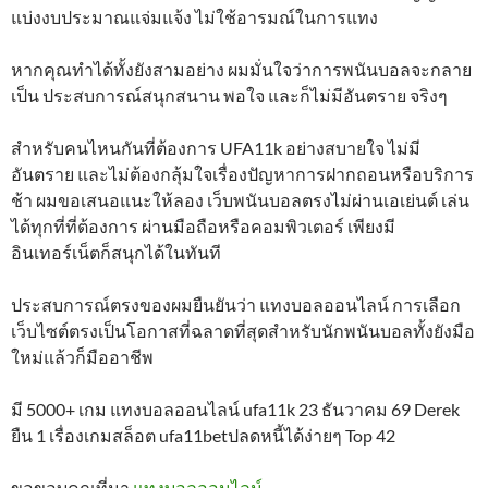
แบ่งงบประมาณแจ่มแจ้ง ไม่ใช้อารมณ์ในการแทง
หากคุณทำได้ทั้งยังสามอย่าง ผมมั่นใจว่าการพนันบอลจะกลาย
เป็น ประสบการณ์สนุกสนาน พอใจ และก็ไม่มีอันตราย จริงๆ
สำหรับคนไหนกันที่ต้องการ UFA11k อย่างสบายใจ ไม่มี
อันตราย และไม่ต้องกลุ้มใจเรื่องปัญหาการฝากถอนหรือบริการ
ช้า ผมขอเสนอแนะให้ลอง เว็บพนันบอลตรงไม่ผ่านเอเย่นต์ เล่น
ได้ทุกที่ที่ต้องการ ผ่านมือถือหรือคอมพิวเตอร์ เพียงมี
อินเทอร์เน็ตก็สนุกได้ในทันที
ประสบการณ์ตรงของผมยืนยันว่า แทงบอลออนไลน์ การเลือก
เว็บไซต์ตรงเป็นโอกาสที่ฉลาดที่สุดสำหรับนักพนันบอลทั้งยังมือ
ใหม่แล้วก็มืออาชีพ
มี 5000+ เกม แทงบอลออนไลน์ ufa11k 23 ธันวาคม 69 Derek
ยืน 1 เรื่องเกมสล็อต ufa11betปลดหนี้ได้ง่ายๆ Top 42
ขอขอบคุณที่มา
แทงบอลออนไลน์