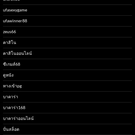
ufasexygame
ufawinner88
zeus66
คาสิโน
คาสิโนออนไลน์
ซีเกมส์68
ดูหนัง
ทางเข้าpg
บาคาร่า
บาคาร่า168
บาคาร่าออนไลน์
ปั่นสล็อต