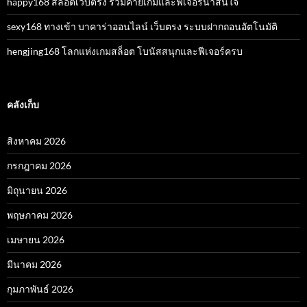
happy168 สล็อตเว็บตรง รวมค่ายเกมและฟีเจอร์น่าสนใจ
sexy168 ทางเข้า บาคาร่าออนไลน์ เว็บตรง ระบบฝากถอนอัตโนมัติ
hengjing168 โลกแห่งเกมสล็อต โบนัสสนุกและฟีเจอร์ครบ
คลังเก็บ
สิงหาคม 2026
กรกฎาคม 2026
มิถุนายน 2026
พฤษภาคม 2026
เมษายน 2026
มีนาคม 2026
กุมภาพันธ์ 2026