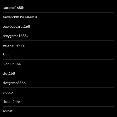
sagame168th
sawan888 ทดลองเล่น
sexybaccarat168
sexygame1688k
sexygame992
Slot
Slot Online
slot168
slotgame6666
Slotxo
slotxo24hr
soibet