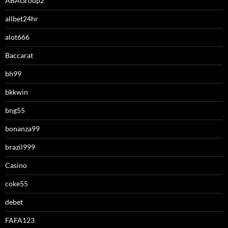
ABAGroup2
allbet24hr
alot666
Baccarat
bh99
bkkwin
bng55
bonanza99
brazil999
Casino
coke55
debet
FAFA123