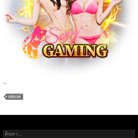
…
UFA11K
ค้นหา
สำหรับ: