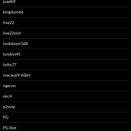
juad69
kingdom66
live22
live22slot
lockdown168
london45
lotto77
macau69 สมัคร
ngernn
okc4
p2vvip
PG
PG Slot