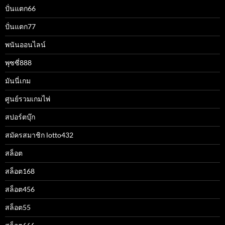
ปั่นแตก66
ปั่นแตก77
พนันออนไลน์
พุซซี่888
มันนี่เกม
ศูนย์รวมเกมไพ่
สปอร์ตบุ๊ก
สมัครสมาชิก lotto432
สล็อต
สล็อต168
สล็อต456
สล็อต55