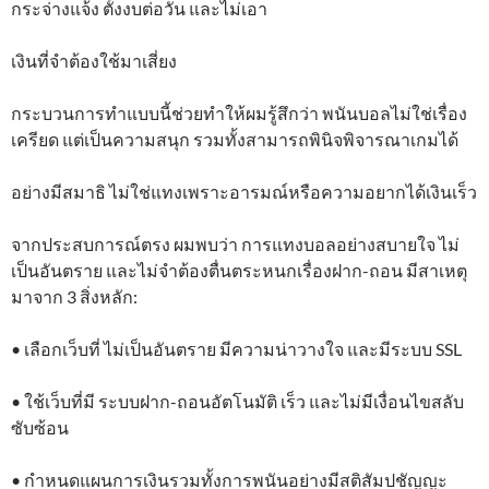
กระจ่างแจ้ง ตั้งงบต่อวัน และไม่เอา
เงินที่จำต้องใช้มาเสี่ยง
กระบวนการทำแบบนี้ช่วยทำให้ผมรู้สึกว่า พนันบอลไม่ใช่เรื่อง
เครียด แต่เป็นความสนุก รวมทั้งสามารถพินิจพิจารณาเกมได้
อย่างมีสมาธิ ไม่ใช่แทงเพราะอารมณ์หรือความอยากได้เงินเร็ว
จากประสบการณ์ตรง ผมพบว่า การแทงบอลอย่างสบายใจ ไม่
เป็นอันตราย และไม่จำต้องตื่นตระหนกเรื่องฝาก-ถอน มีสาเหตุ
มาจาก 3 สิ่งหลัก:
• เลือกเว็บที่ ไม่เป็นอันตราย มีความน่าวางใจ และมีระบบ SSL
• ใช้เว็บที่มี ระบบฝาก-ถอนอัตโนมัติ เร็ว และไม่มีเงื่อนไขสลับ
ซับซ้อน
• กำหนดแผนการเงินรวมทั้งการพนันอย่างมีสติสัมปชัญญะ