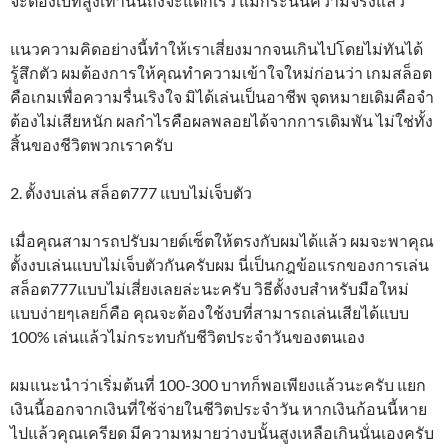
จะต้องเบทสูงเท่านั้นถึงจะแตกเร็ว แม้กระนั้นความจริงแล้ว
แนวความคิดอย่างนี้ทำให้เราเสี่ยงมากจนเกินไปโดยไม่ทันได้
รู้สึกตัว ผมต้องการให้คุณทำความเข้าใจใหม่ก่อนว่า เกมสล็อต
คือเกมเพื่อความรื่นเริงใจ มิได้เล่นเป็นอาชีพ จุดหมายเดิมคือจำ
ต้องไม่เสียหนัก ผลกำไรคือผลพลอยได้จากการเดิมพัน ไม่ใช่ทั้ง
สิ้นของชีวิตพวกเราครับ
2. ตั้งงบเล่น สล็อต777 แบบไม่เจ็บตัว
เมื่อคุณสามารถปรับมายด์เซ็ตให้ตรงกับผมได้แล้ว ผมจะพาคุณ
ตั้งงบเล่นแบบไม่เจ็บตัวกันครับผม นี่เป็นกฎข้อแรกของการเล่น
สล็อต777แบบไม่เสี่ยงเลยล่ะนะครับ วิธีตั้งงบสำหรับมือใหม่
แบบง่ายๆเลยก็คือ คุณจะต้องใช้งบที่สามารถเล่นเสียได้แบบ
100% เล่นแล้วไม่กระทบกับชีวิตประจำวันของตนเอง
ผมแนะนำว่าเริ่มต้นที่ 100-300 บาทก็พอเพียงแล้วนะครับ แยก
เงินนี้ออกจากเงินที่ใช้จ่ายในชีวิตประจำวัน หากเงินก้อนนี้หาย
ไปแล้วคุณเครียด มีความหมายว่างบนั้นสูงเหลือเกินนั่นเองครับ