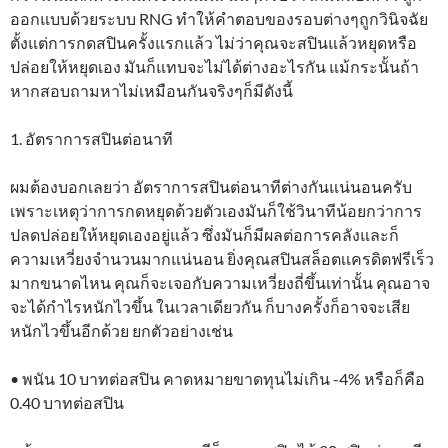
ออกแบบด้วยระบบ RNG ทำให้คำตอบของรอบต่างๆถูกวินิจฉัย
ตั้งแต่การกดสปินครั้งแรกแล้ว ไม่ว่าคุณจะสปินแล้วหยุดหรือ
ปล่อยให้หยุดเอง มันก็แทบจะไม่ได้ต่างอะไรกัน แม้กระนั้นถ้า
หากสอบถามหาไม่เหมือนกันจริงๆก็มีดังนี้
1. อัตราการสปินต่อนาที
ผมต้องบอกเลยว่า อัตราการสปินต่อนาทีต่างกันแน่นอนครับ
เพราะเหตุว่าการกดหยุดด้วยตัวเองมันก็ใช้วินาทีน้อยกว่าการ
ปลดปล่อยให้หยุดเองอยู่แล้ว ซึ่งมันก็มีผลต่อการคลังและก็
ความเหวี่ยงจำนวนมากแน่นอน ยิ่งคุณสปินสล็อตเเครดิตฟรีเร็ว
มากขนาดไหน คุณก็จะเจอกับความเหวี่ยงถี่ขึ้นเท่านั้น คุณอาจ
จะได้กำไรหนักไวขึ้น ในเวลาเดียวกัน ก็บางครั้งก็อาจจะเสีย
หนักไวขึ้นอีกด้วย ยกตัวอย่างเช่น
• พนัน 10 บาทต่อสปิน คาดหมายขาดทุนไม่เกิน -4% หรือก็คือ
0.40 บาทต่อสปิน