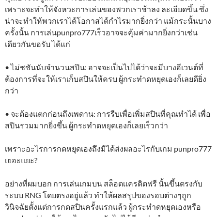
เพราะจะทำให้จังหวะการเล่นของพวกเราช้าลง ละเอียดขึ้น ซึ่ง
น่าจะทำให้พวกเราได้โอกาสได้กำไรมากยิ่งกว่า แม้กระนั้นบาง
ครั้งนั้น การเล่นpunpro777เร็วอาจจะคุ้มค่ามากยิ่งกว่าเช่น
เดียวกันขอรับ ได้แก่
• ไม่ชชันนับจำนวนสปิน: อาจจะเป็นไปได้ว่าจะมีบางอีเวนต์ที่
ต้องการที่จะให้เราเก็บสปินให้ครบ ผู้กระทำดหยุดเองก็เลยดียิ่ง
กว่า
• จะต้องแตกก่อนถึงเพดาน: การรีบเพื่อเพิ่มสปินที่คุณทำได้ เพื่อ
สปินรวมมากยิ่งขึ้น ผู้กระทำดหยุดเองก็เลยเร็วกว่า
เพราะอะไรการกดหยุดเองถึงมิได้ส่งผลอะไรกับเกม punpro777
เยอะแยะ?
อย่างที่ผมบอก การเล่นเกมบน สล็อตเเครดิตฟรี นั้นขึ้นตรงกับ
ระบบ RNG โดยตรงอยู่แล้ว ทำให้ผลสรุปของรอบต่างๆถูก
วินิจฉัยตั้งแต่การกดสปินครั้งแรกแล้ว ผู้กระทำดหยุดเองหรือ