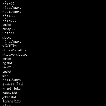
สล็อต66
สล็อตเว็บตรง
สล็อตเว็บตรง
สล็อต888
สล็อต888
pgslot
pussy888
บาคาร่า
slotxo
สล็อตเว็บตรง
หนังโป๊ไทย
https://1xbetth.vip
https://pgslot.spa
pgslot
pg slot
kiss918
pgslot
slot
สล็อตเว็บตรง
ดูหนังออนไลน์
ทางเข้า joker
happy168
joker slot
โจ๊กเกอร์123
สล็อต