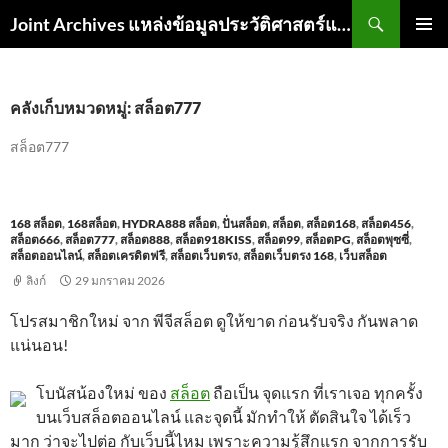
ค้นหา
Joint Archives แหล่งข้อมูลประวัติศาสตร์และเอกสาร
ข้าม
เมนูหลัก
ไป
ยัง
เนื้อหา
คลังเก็บหมวดหมู่: สล็อต777
สล็อต777
168 สล็อต
,
168สล็อต
,
HYDRA888 สล็อต
,
ปั่นสล็อต
,
สล็อต
,
สล็อต168
,
สล็อต456
,
สล็อต666
,
สล็อต777
,
สล็อต888
,
สล็อต918KISS
,
สล็อต99
,
สล็อตPG
,
สล็อตพุซซี่
,
สล็อตออนไลน์
,
สล็อตเครดิตฟรี
,
สล็อตเว็บตรง
,
สล็อตเว็บตรง 168
,
เว็บสล็อต
ลิงก์
29 มกราคม 2026
โปรสมาชิกใหม่ จาก พีจีสล็อต ดูให้ขาด ก่อนรับจริง กันพลาด
แน่นอน!
โบนัสน้องใหม่ ของ
สล็อต
ถือเป็น จุดแรก ที่เราเจอ ทุกครั้ง
บนเว็บสล็อตออนไลน์ และจุดนี้ มักทำให้ ตัดสินใจ ได้เร็ว
มาก ว่าจะไปต่อ กับเว็บนี้ไหม เพราะความรู้สึกแรก จากการรับ