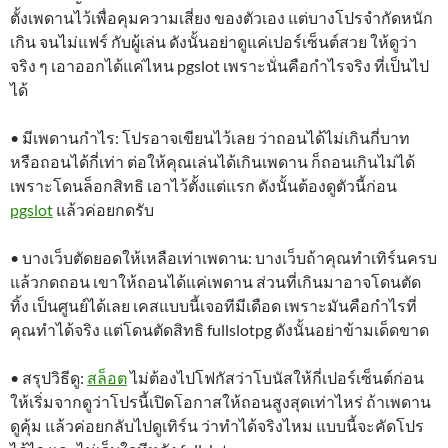
ตั้งเพดานไว้เพื่อคุมความเสี่ยง ของตัวเอง แต่บางโปรจำกัดหนัก
เกิน จนไม่แฟร์ กับผู้เล่น ดังนั้นอย่าดูแค่เปอร์เซ็นต์สวย ให้ดูว่า
จริง ๆ เอาออกได้แค่ไหน pgslot เพราะนั่นคือกำไรจริง ที่เป็นไป
ได้
• มีเพดานกำไร: โปรอาจเขียนไว้เลย ว่าถอนได้ไม่เกินกี่บาท
หรือถอนได้กี่เท่า ต่อให้คุณเล่นได้เกินเพดาน ก็ถอนเกินไม่ได้
เพราะโดนล็อกสิทธิ เอาไว้ตั้งแต่แรก ดังนั้นต้องดูตัวนี้ก่อน
pgslot
แล้วค่อยกดรับ
• บางเว็บตัดยอดให้เหลือเท่าเพดาน: บางเว็บถ้าคุณทำเทิร์นครบ
แล้วกดถอน เขาให้ถอนได้แค่เพดาน ส่วนที่เกินมาอาจโดนตัด
ทิ้ง เป็นศูนย์ได้เลย เคสแบบนี้เจอทีมีเดือด เพราะมันคือกำไรที่
คุณทำได้จริง แต่โดนตัดสิทธิ fullslotpg ดังนั้นอย่าข้ามเด็ดขาด
• สรุปวิธีดู:
สล็อต
ไม่ต้องไปโฟกัสว่าโบนัสให้กี่เปอร์เซ็นต์ก่อน
ให้เริ่มจากดูว่าโปรนี้เปิดโอกาสให้ถอนสูงสุดเท่าไหร่ ถ้าเพดาน
ดูคุ้ม แล้วค่อยกลับไปดูเทิร์น ว่าทำได้จริงไหม แบบนี้จะคัดโปร