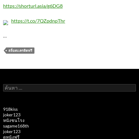
https://shorturl.asia/g6DG8
https://t.co/7QZpdnpThr
…
สล็อตเเครดิตฟรี
ค้นหา
สำหรับ:
918kiss
joker123
หนังชนโรง
sagame168th
joker123
ดูหนังฟรี