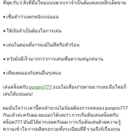
ที่สุด กับ 5 สิ่งที่มือใหม่แบบพวกเราจำเป็นต้องหลบหลีกเด็ดขาด
• เชื่อคำว่าแตกหนักแน่นอน
• ใช้เงินจำเป็นต้องในการเล่น
• เล่นในตอนที่อารมณ์ไม่ดีหรือหัวร้อน
• หวังมั่งมีเร็วมากกว่าการเล่นเพื่อความสนุกสนาน
• เทียบตนเองกับคนอื่นๆเสมอ
เล่นสล็อตกับ
punpro777
แบบไม่เสี่ยงง่ายดายมากเลย มือใหม่ก็
เล่นได้แน่นอน!
ผมมั่นใจว่าเวลานี้คนจำนวนไม่น้อยต้องการทดลอง punpro777
กันแล้วล่ะครับผม ผมบอกได้เลยว่า การเริ่มต้นเล่นสล็อตกับ
สล็อต777 มันมิได้ยากเลยครับผม การเริ่มต้นเล่นด้วยความรู้
ความเข้าใจ การผลิตกฎรวมทั้งระเบียบที่ดี รวมถึงรู้เรื่องเกม