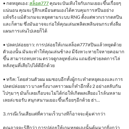
• กดหยุดเอง:
สล็อต777
คุณจะบันเทิงใจกับเกมเยอะขึ้นเรื่อยๆ
แน่นอน คุณจะรู้สึกเสมือนตนเองได้ควบคุมการสปินอย่าง
แท้จริง แม้ตัวเกมจะหยุดตามระบบ RNG ตั้งแต่พวกเรากดสปิน
และก็ตาม ซึ่งมันอาจจะก่อให้คุณเล่นเพลิดเพลินจนกระทั่งลืม
แผนการเล่นไปเลยก็ได้
• ปลดปล่อยยาว: การปล่อยให้เกมสล็อต777สปินแล้วหยุดด้วย
ตัวเองนั้น มันจะทำให้คุณเล่นช้าลง มีจังหวะหายใจหายคอมาก
ขึ้น สามารถทบทวน ตรวจดูกลยุทธ์เล่น แถมยังช่วยลดการไล่
หลังทุนที่เสียไปได้ดีอีกด้วย
• ทริค: โดยส่วนตัวผม ผมชอบอีกทั้งผู้กระทำดหยุดเองและการ
ปลดปล่อยยาว บางครั้งบางคราวผมก็ทำอีกทั้ง 2 อย่างสลับกัน
ไปๆมาๆ มันก็เลยเกือบจะไม่ได้ก่อให้เกิดผลเสียอะไรล้นหลาม
เลยล่ะขอรับ สนุกสนานเยอะขึ้นเรื่อยๆอีกด้วย ฮ่า…
3. กรณีเว้นเสียแต่ที่ความเร็วบางทีก็อาจจะคุ้มค่ากว่า
คุณอาจจะรู้สึกว่า การปล่อยให้เกมหยุดเองนั้นคุ้มมากยิ่งกว่า