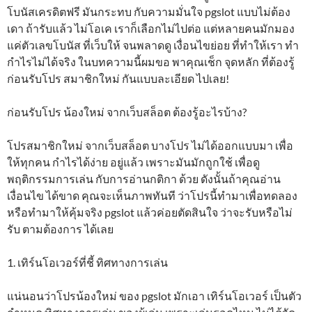
โบนัสเครดิตฟรี มันกระทบ กับความมั่นใจ pgslot แบบไม่ต้อง
เดา ถ้ารับแล้ว ไม่โอเค เราก็เลือกไม่ไปต่อ แต่หลายคนมักมอง
แค่ตัวเลขโบนัส ที่เว็บให้ จนพลาดดู เงื่อนไขย่อย ที่ทำให้เรา ทำ
กำไรไม่ได้จริง ในบทความนี้ผมขอ พาคุณเช็ก จุดหลัก ที่ต้องรู้
ก่อนรับโปร สมาชิกใหม่ กันแบบละเอียด ไปเลย!
ก่อนรับโปร น้องใหม่ จากเว็บสล็อต ต้องรู้อะไรบ้าง?
โปรสมาชิกใหม่ จากเว็บสล็อต บางโปร ไม่ได้ออกแบบมา เพื่อ
ให้ทุกคน กำไรได้ง่าย อยู่แล้ว เพราะมันมักถูกใช้ เพื่อดู
พฤติกรรมการเล่น กับการอ่านกติกา ด้วย ดังนั้นถ้าคุณอ่าน
เงื่อนไข ได้ขาด คุณจะเห็นภาพทันที ว่าโปรนี้ทำมาเพื่อทดลอง
หรือทำมาให้คุ้มจริง pgslot แล้วค่อยตัดสินใจ ว่าจะรับหรือไม่
รับ ตามต้องการ ได้เลย
1. เทิร์นโอเวอร์ที่ชี้ ทิศทางการเล่น
แน่นอนว่าโปรน้องใหม่ ของ pgslot มักเอา เทิร์นโอเวอร์ เป็นตัว