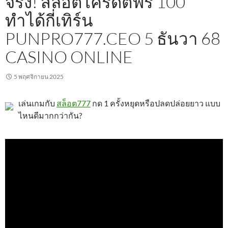
จริง! สล็อต เครดิตฟรี 100
ทำได้กี่เทิร์น
PUNPRO777.CEO 5 ธันวา 68
CASINO ONLINE
5 พฤศจิกายน 2025
เล่นเกมกับ
สล็อต777
กด 1 ครั้งหยุดหรือปลดปล่อยยาว แบบ
ไหนดีมากกว่ากัน?