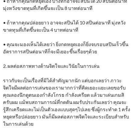
• ถ้าหากคุณกดหยุดเอง บางทีก็อาจจะสปินได้ 20 สปินต่อนาที
มุ่งหวังขาดทุนที่เกิดขึ้นจะเป็น 8 บาทต่อนาที
• ถ้าหากคุณปล่อยยาว อาจจะสปินได้ 10 สปินต่อนาที มุ่งหวัง
ขาดทุนที่เกิดขึ้นจะเป็น 4 บาทต่อนาที
• คุณจะมองเห็นได้เลยว่า ยิ่งกดหยุดเองก็ยิ่งจบรอบสปินเร็วขึ้น
อัตราการสปินต่อนาทีก็จะมีเยอะขึ้นเรื่อยๆด้วย
2. ผลต่อสภาพทางด้านจิตใจและวินัยในการเล่น
ราวกับจะเป็นเรื่องที่มิได้สำคัญมากนัก แต่บอกเลยว่า ภาวะ
จิตใจมีผลต่อการเล่นของเรามากกว่าที่คิดเยอะแยะเลยขอรับ
คุณลองนึกดูตนเองกำลังโกรธ กำลังเครียด แล้วมาเล่นเกมสิ
ครับผม แม้พบสถานการณ์ที่กดดัน ผมรับประกันเลยว่า คุณจะ
รู้สึกเครียดและไม่เป็นตัวเองแบบสุดๆไปเลย ซึ่งผู้กระทำด 1 ครั้ง
หยุดหรือปล่อยยาว มันก็มีผลต่อสภาพจิตใจและระเบียบสำหรับ
ในการเล่นด้วย