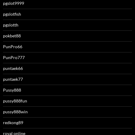
pgslot9999
pgslotfish
pgslotth
pokbet88
PunPro66
PunPro777
puntaek66
puntaek77
Pussy888
pussy888fun
pussy888win
redkong89
royal online