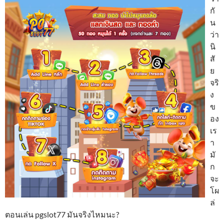
กั
น
ว่า
นิ
สั
ย
จริ
ง
ข
อง
เร
า
มั
ก
จะ
โผ
ล่
ตอนเล่น pgslot77 มันจริงไหมนะ?