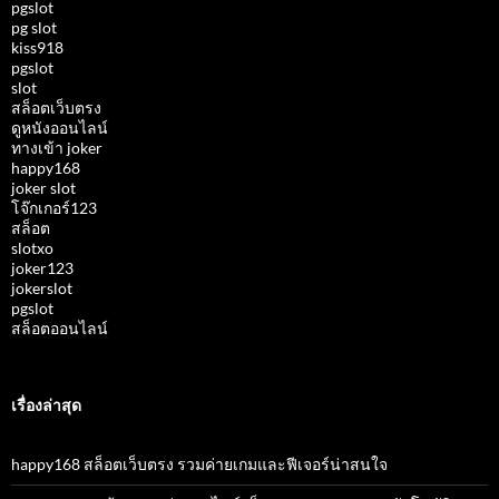
pgslot
pg slot
kiss918
pgslot
slot
สล็อตเว็บตรง
ดูหนังออนไลน์
ทางเข้า joker
happy168
joker slot
โจ๊กเกอร์123
สล็อต
slotxo
joker123
jokerslot
pgslot
สล็อตออนไลน์
เรื่องล่าสุด
happy168 สล็อตเว็บตรง รวมค่ายเกมและฟีเจอร์น่าสนใจ