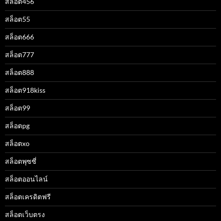
สล็อต456
สล็อต55
สล็อต666
สล็อต777
สล็อต888
สล็อต918kiss
สล็อต99
สล็อตpg
สล็อตxo
สล็อตพุซซี่
สล็อตออนไลน์
สล็อตเครดิตฟรี
สล็อตเว็บตรง