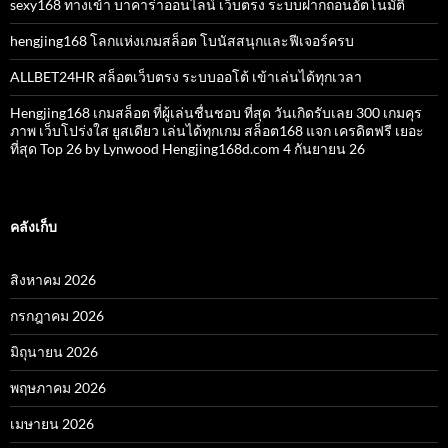
sexy168 ทางเข้า บาคาร่าออนไลน์ เว็บตรง ระบบฝากถอนอัตโนมัติ
hengjing168 โลกแห่งเกมสล็อต โบนัสสนุกและฟีเจอร์ครบ
ALLBET24HR สล็อตเว็บตรง ระบบออโต้ เข้าเล่นได้ทุกเวลา
Hengjing168 เกมสล็อต ที่ผู้เล่นชื่นชอบ ที่สุด วันเกิดรับเลย 300 เกมคุร
ภาพ เว็บโปร่งใส ยูสเดียว เล่นได้ทุกเกม สล็อต168 แจก เครดิตฟรี เยอะ
ที่สุด Top 26 by Lynwood Hengjing168d.com 4 กันยายน 26
คลังเก็บ
สิงหาคม 2026
กรกฎาคม 2026
มิถุนายน 2026
พฤษภาคม 2026
เมษายน 2026