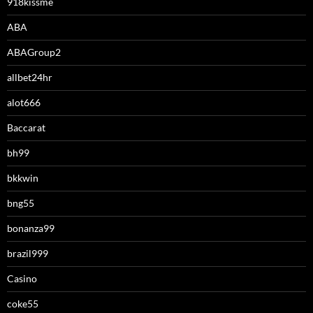
918kissme
ABA
ABAGroup2
allbet24hr
alot666
Baccarat
bh99
bkkwin
bng55
bonanza99
brazil999
Casino
coke55