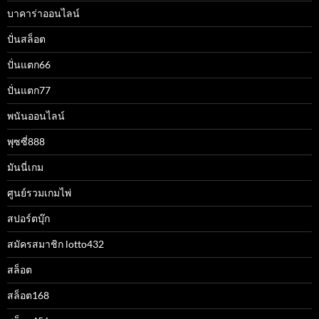
บาคาร่าออนไลน์
ปั่นสล็อต
ปั่นแตก66
ปั่นแตก77
พนันออนไลน์
พุซซี่888
มันนี่เกม
ศูนย์รวมเกมไพ่
สปอร์ตบุ๊ก
สมัครสมาชิก lotto432
สล็อต
สล็อต168