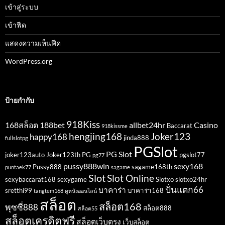
เข้าสู่ระบบ
เข้าฟีด
แสดงความเห็นฟีด
WordPress.org
ป้ายกำกับ
918Kiss
168สล็อต
188bet
allbet24hr
Casino
Baccarat
918kissme
hengjing168
Joker123
happy168
jinda888
fullslotpg
PGSlot
PG Slot
joker123auto
Joker123th
PG
pgslot77
pg77
pussy888win
sexy168
Pussy888
sagame168th
puntaek77
sagame
Slot
Slot Online
sexybaccarat168
sexygame
Slotxo
slotxo24hr
ปั่นแตก66
บาคาร่า
sretthi99
บาคาร่า168
tangtem168
ดูหนังออนไลน์
สล็อต
สล็อต168
พุซซี่888
สล็อต888
สล็อต55
สล็อตเครดิตฟรี
สล็อตเว็บตรง
เว็บสล็อต