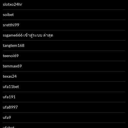
slotxo24hr
soibet
sretthi99
ssgame666 เข้าสู่ระบบ ล่าสุด
tangtem168
teenoi69
temmax69
texas24
ufa11bet
ufa191
ufa8997
ufa9
ufabet