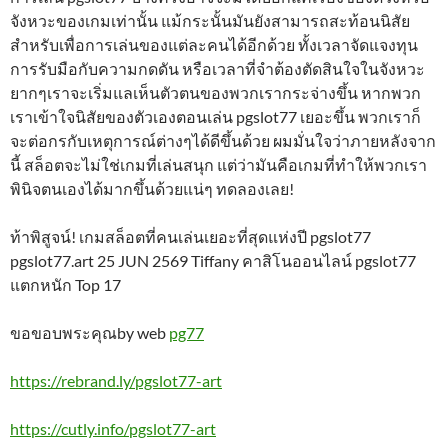
จังหวะของเกมเท่านั้น แม้กระนั้นมันยังสามารถสะท้อนนิสัย
สำหรับเพื่อการเล่นของแต่ละคนได้อีกด้วย ทั้งเวลาจัดแจงทุน
การรับมือกับความกดดัน หรือเวลาที่จำต้องตัดสินใจในจังหวะ
ยากๆเราจะเริ่มแลเห็นตัวตนของพวกเรากระจ่างขึ้น หากพวก
เราเข้าใจนิสัยของตัวเองตอนเล่น pgslot77 เยอะขึ้น พวกเราก็
จะต่อกรกับเหตุการณ์ต่างๆได้ดีขึ้นด้วย ผมมั่นใจว่าภายหลังจาก
นี้ สล็อตจะไม่ใช่เกมที่เล่นสนุก แต่ว่ามันคือเกมที่ทำให้พวกเรา
พินิจตนเองได้มากขึ้นด้วยแน่ๆ ทดลองเลย!
ท้าพิสูจน์! เกมสล็อตที่คนเล่นเยอะที่สุดแห่งปี pgslot77
pgslot77.art 25 JUN 2569 Tiffany คาสิโนออนไลน์ pgslot77
แตกหนัก Top 17
ขอขอบพระคุณby web
pg77
https://rebrand.ly/pgslot77-art
https://cutly.info/pgslot77-art