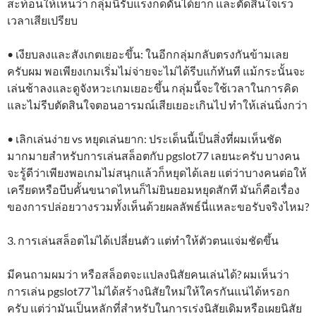
สะท้อนให้เห็นว่า กลุ่มนี้รับแรงกดดันได้ยาก และตัดสินใจเร็ว
เวลาเสียเปรียบ
• เงียบลงและสังเกตเยอะขึ้น: ในอีกกลุ่มกลับตรงกันข้ามเลย
ครับผม พอเพียงเกมเริ่มไม่จ่ายจะไม่ได้รีบแก้ทันที แม้กระนั้นจะ
เล่นช้าลงและดูจังหวะเกมเยอะขึ้น กลุ่มนี้จะใช้เวลาในการคิด
และไม่รีบตัดสินใจตอนอารมณ์เสียเยอะเกินไป ทำให้เล่นนิ่งกว่า
• เลิกเล่นง่าย vs หยุดเล่นยาก: ประเด็นนี้เป็นสิ่งที่ผมเห็นชัด
มากมายสำหรับการเล่นสล็อตกับ pgslot77 เลยนะครับ บางคน
จะรู้ดีว่าเพียงพอเกมไม่สนุกแล้วก็หยุดได้เลย แต่ว่าบางคนต่อให้
เครียดหรือบีบคั้นขนาดไหนก็ไม่ยินยอมหยุดสักที มันก็คือเรื่อง
ของการปล่อยวางรวมทั้งเห็นด้วยผลลัพธ์นี่แหละขอรับจริงไหม?
3. การเล่นสล็อตไม่ได้เปลี่ยนตัว แต่ทำให้ตัวตนแจ่มชัดขึ้น
มีคนถามผมว่า หรือสล็อตจะแปลงนิสัยคนเล่นได้? ผมเห็นว่า
การเล่น pgslot77 ไม่ได้สร้างนิสัยใหม่ให้ใครกันแน่ได้หรอก
ครับ แต่ว่ามันเป็นหลักที่สำหรับในการเร่งนิสัยเดิมหรือเผยนิสัย