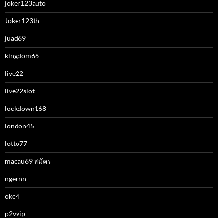
joker123auto
Joker123th
juad69
kingdom66
live22
live22slot
lockdown168
london45
lotto77
macau69 สมัคร
ngernn
okc4
p2vvip