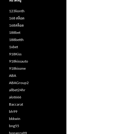
หมวดหมู่
123lionth
168 สล็อต
168สล็อต
188bet
188betth
1xbet
918Kiss
918kissauto
918kissme
ABA
ABAGroup2
allbet24hr
alot666
Baccarat
bh99
bkkwin
bng55
bonanza99