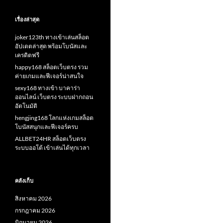
เรื่องล่าสุด
joker123th ทางเข้าเล่นสล็อต
อัปเดตล่าสุด พร้อมโบนัสและ
เครดิตฟรี
happy168 สล็อตเว็บตรง รวม
ค่ายเกมและฟีเจอร์น่าสนใจ
sexy168 ทางเข้า บาคาร่า
ออนไลน์ เว็บตรง ระบบฝากถอน
อัตโนมัติ
hengjing168 โลกแห่งเกมสล็อต
โบนัสสนุกและฟีเจอร์ครบ
ALLBET24HR สล็อตเว็บตรง
ระบบออโต้ เข้าเล่นได้ทุกเวลา
คลังเก็บ
สิงหาคม 2026
กรกฎาคม 2026
มิถุนายน 2026