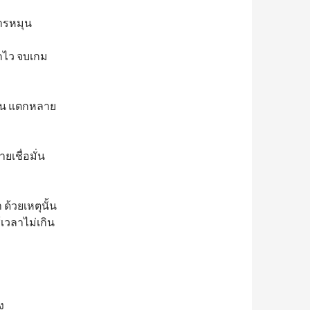
ารหมุน
ตกไว จบเกม
ป็น แตกหลาย
ยเชื่อมั่น
 ด้วยเหตุนั้น
้เวลาไม่เกิน
ง