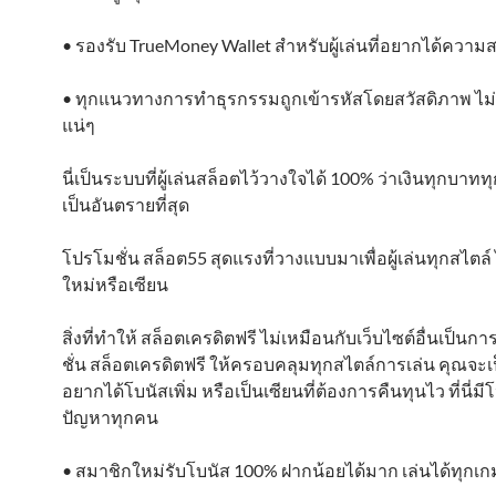
• รองรับ TrueMoney Wallet สำหรับผู้เล่นที่อยากได้ความ
• ทุกแนวทางการทำธุรกรรมถูกเข้ารหัสโดยสวัสดิภาพ ไม่ม
แน่ๆ
นี่เป็นระบบที่ผู้เล่นสล็อตไว้วางใจได้ 100% ว่าเงินทุกบาทท
เป็นอันตรายที่สุด
โปรโมชั่น สล็อต55 สุดแรงที่วางแบบมาเพื่อผู้เล่นทุกสไตล์ 
ใหม่หรือเซียน
สิ่งที่ทำให้ สล็อตเครดิตฟรี ไม่เหมือนกับเว็บไซต์อื่นเป็นก
ชั่น สล็อตเครดิตฟรี ให้ครอบคลุมทุกสไตล์การเล่น คุณจะเป
อยากได้โบนัสเพิ่ม หรือเป็นเซียนที่ต้องการคืนทุนไว ที่นี่มี
ปัญหาทุกคน
• สมาชิกใหม่รับโบนัส 100% ฝากน้อยได้มาก เล่นได้ทุกเก