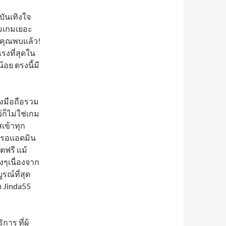
วบันเทิงใจ
วมเกมเยอะ
าคุณพบแล้ว!
รงที่สุดใน
อย ตรงนี้มี
้งมือถือรวม
้ก็ไม่ใช่เกม
สเข้าทุก
องรอแอดมิน
ตฟรี แม้
ิงๆเนื่องจาก
รณ์ที่สุด
ด Jinda55
าร ที่ผู้