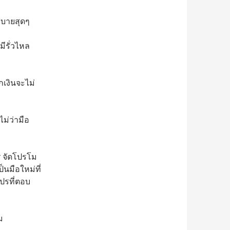
สบายสุดๆ
ีรั่วไหล
ุกเงินจะไม่
ไม่ว่ามือ
าร จัดโปรโม
็นมือใหม่ที่
โปรที่ตอบ
ม