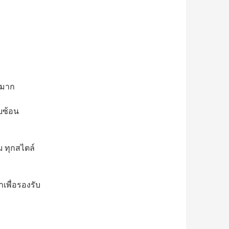
ด้มาก
ับซ้อน
ม ทุกสไตล์
เพื่อรองรับ