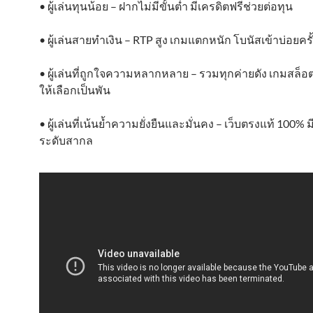
• ผู้เล่นทุนน้อย – ฝากไม่มีขั้นต่ำ มีเครดิตฟรีช่วยต่อทุน
• ผู้เล่นสายทำเงิน – RTP สูง เกมแตกหนัก โบนัสเข้าบ่อยครั
• ผู้เล่นที่ถูกใจความหลากหลาย – รวมทุกค่ายดัง เกมสล็อ
ให้เลือกเป็นพัน
• ผู้เล่นที่เน้นย้ำความยั่งยืนและมั่นคง – เว็บตรงแท้ 100% 
ระดับสากล