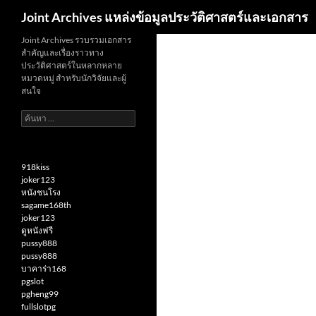
ค้นหา
Joint Archives แหล่งข้อมูลประวัติศาสตร์และเอกสาร
Joint Archives รวบรวมเอกสาร
สำคัญและเรื่องราวทาง
ประวัติศาสตร์ในหลากหลาย
หมวดหมู่ สำหรับนักวิจัยและผู้
สนใจ
ค้นหา
สำหรับ:
918kiss
joker123
หนังชนโรง
sagame168th
joker123
ดูหนังฟรี
pussy888
pussy888
บาคาร่า168
pgslot
pgheng99
fullslotpg