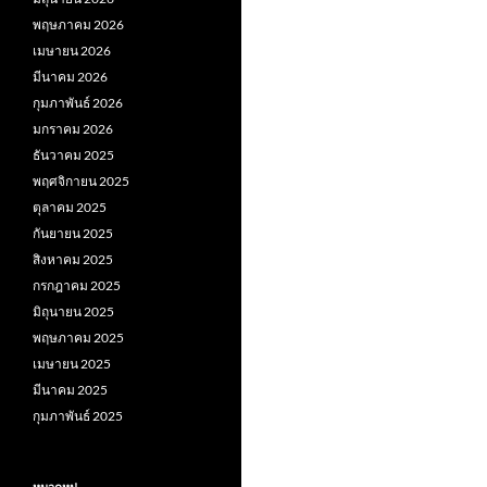
พฤษภาคม 2026
เมษายน 2026
มีนาคม 2026
กุมภาพันธ์ 2026
มกราคม 2026
ธันวาคม 2025
พฤศจิกายน 2025
ตุลาคม 2025
กันยายน 2025
สิงหาคม 2025
กรกฎาคม 2025
มิถุนายน 2025
พฤษภาคม 2025
เมษายน 2025
มีนาคม 2025
กุมภาพันธ์ 2025