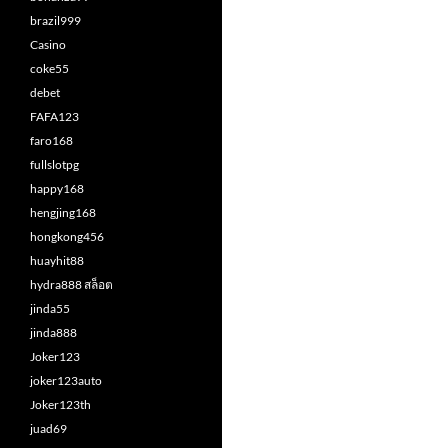
brazil999
Casino
coke55
debet
FAFA123
faro168
fullslotpg
happy168
hengjing168
hongkong456
huayhit88
hydra888 สล็อต
jinda55
jinda888
Joker123
joker123auto
Joker123th
juad69