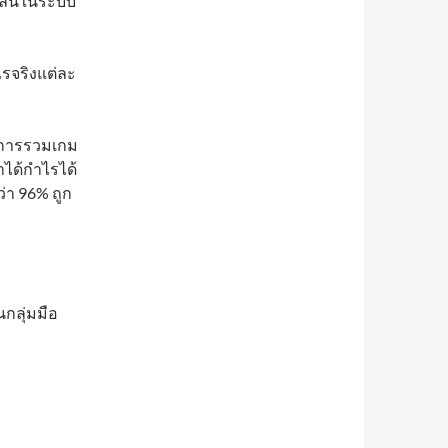
รเล่นในระบบ
ำไรจริงแต่ละ
ือการรวมเกม
่าได้กำไรได้
ว่า 96% ถูก
กลุ่มมือ