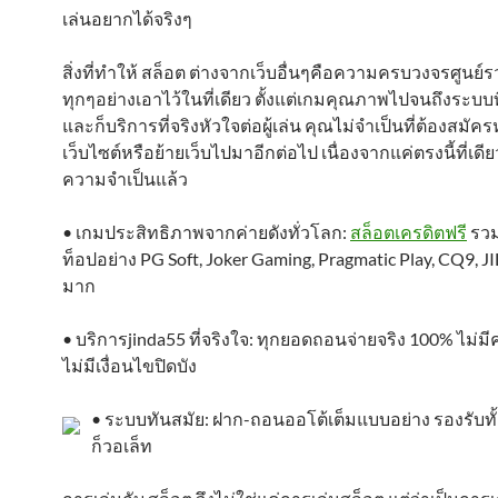
เล่นอยากได้จริงๆ
สิ่งที่ทำให้ สล็อต ต่างจากเว็บอื่นๆคือความครบวงจรศูนย์ร
ทุกๆอย่างเอาไว้ในที่เดียว ตั้งแต่เกมคุณภาพไปจนถึงระบบท
และก็บริการที่จริงหัวใจต่อผู้เล่น คุณไม่จำเป็นที่ต้องสมัค
เว็บไซต์หรือย้ายเว็บไปมาอีกต่อไป เนื่องจากแค่ตรงนี้ที่เดี
ความจำเป็นแล้ว
• เกมประสิทธิภาพจากค่ายดังทั่วโลก:
สล็อตเครดิตฟรี
รวม
ท็อปอย่าง PG Soft, Joker Gaming, Pragmatic Play, CQ9, JIL
มาก
• บริการjinda55 ที่จริงใจ: ทุกยอดถอนจ่ายจริง 100% ไม่มี
ไม่มีเงื่อนไขปิดบัง
• ระบบทันสมัย: ฝาก-ถอนออโต้เต็มแบบอย่าง รองรับทั
ก็วอเล็ท