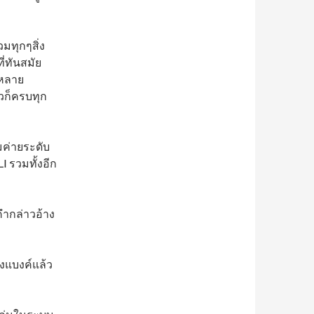
วมทุกๆสิ่ง
ี่ทันสมัย
รหลาย
ยวก็ครบทุก
ค่ายระดับ
I รวมทั้งอีก
คำกล่าวอ้าง
้งแบงค์แล้ว