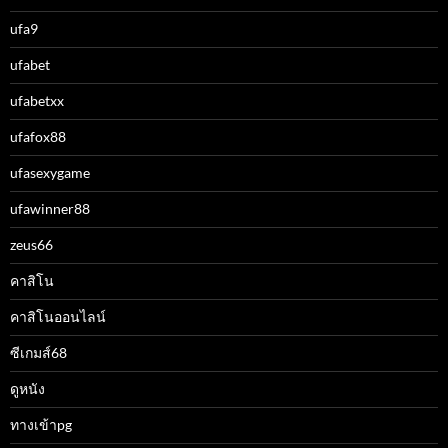
ufa9
ufabet
ufabetxx
ufafox88
ufasexygame
ufawinner88
zeus66
คาสิโน
คาสิโนออนไลน์
ซีเกมส์68
ดูหนัง
ทางเข้าpg