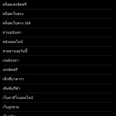
สล็อตเครดิตฟรี
สล็อตเว็บตรง
สล็อตเว็บตรง 168
สวนสุนันทา
หนังออนไลน์
หวยฮานอยวันนี้
เกมยิงปลา
เครดิตฟรี
เซ็กซี่บาคาร่า
เดิมพันกีฬา
เว็บคาสิโนออนไลน์
เว็บถูกหวย