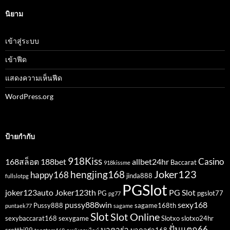
นิยาม
เข้าสู่ระบบ
เข้าฟีด
แสดงความเห็นฟีด
WordPress.org
ป้ายกำกับ
918Kiss
Casino
168สล็อต
188bet
allbet24hr
Baccarat
918kissme
Joker123
hengjing168
happy168
jinda888
fullslotpg
PGSlot
joker123auto
Joker123th
PG Slot
PG
pgslot77
pg77
pussy888win
sexy168
Pussy888
sagame168th
puntaek77
sagame
Slot
Slot Online
sexybaccarat168
sexygame
Slotxo
slotxo24hr
ปั่นแตก66
บาคาร่า