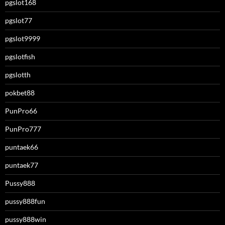
pgslot168
pgslot77
pgslot9999
pgslotfish
pgslotth
pokbet88
PunPro66
PunPro777
puntaek66
puntaek77
Pussy888
pussy888fun
pussy888win