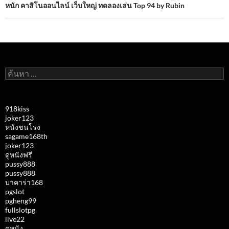
หนัก คาสิโนออนไลน์ เว็บใหญ่ ทดลองเล่น Top 94 by Rubin
ค้นหา
สำหรับ:
918kiss
joker123
หนังชนโรง
sagame168th
joker123
ดูหนังฟรี
pussy888
pussy888
บาคาร่า168
pgslot
pgheng99
fullslotpg
live22
ดูหนัง