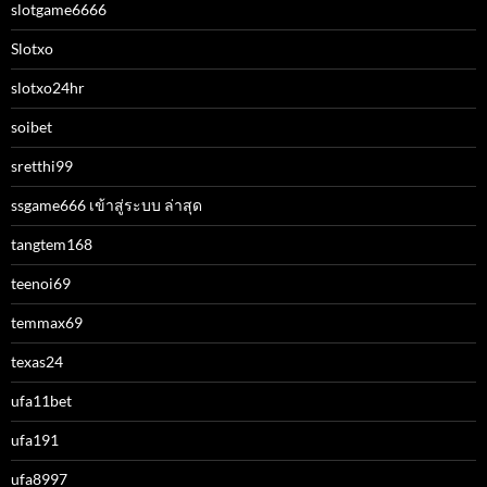
slotgame6666
Slotxo
slotxo24hr
soibet
sretthi99
ssgame666 เข้าสู่ระบบ ล่าสุด
tangtem168
teenoi69
temmax69
texas24
ufa11bet
ufa191
ufa8997