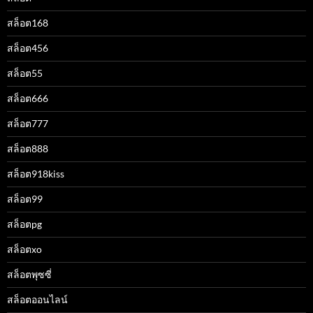
สล็อต168
สล็อต456
สล็อต55
สล็อต666
สล็อต777
สล็อต888
สล็อต918kiss
สล็อต99
สล็อตpg
สล็อตxo
สล็อตพุซซี่
สล็อตออนไลน์