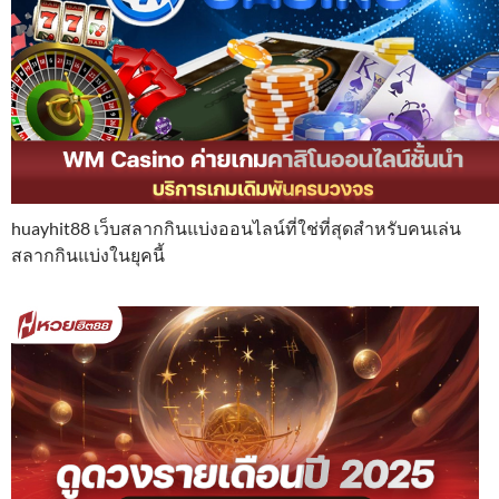
huayhit88 เว็บสลากกินแบ่งออนไลน์ที่ใช่ที่สุดสำหรับคนเล่น
สลากกินแบ่งในยุคนี้