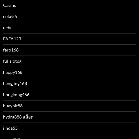
Casino
coke55
debet
FAFA123
faro168
fullslotpg
happy168
hengjing168
hongkong456
huayhit88
hydra888 สล็อต
jinda55