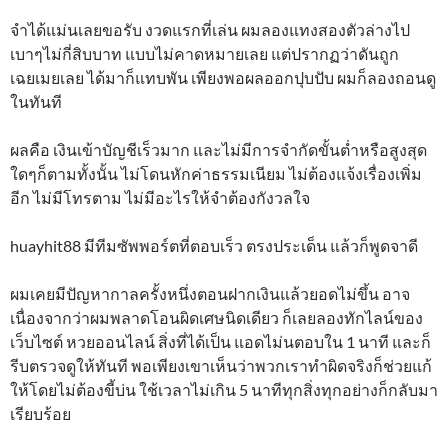
จำได้แม่นเลยขอรับ งวดแรกที่เล่น ผมลองแทงสองตัวล่างไป
เบาๆไม่กี่สิบบาท แบบไม่คาดหมายเลย แต่ปรากฏว่าดันถูก
เฉยเมยเลย ได้มาก็แทบพัน เพียงพอผลออกปุบปับ ผมก็ลองถอนดู
ในทันที
ผลคือ เงินเข้าบัญชีเร็วมาก และไม่มีการจำกัดขั้นต่ำหรือสูงสุด
ใดๆก็ตามทั้งนั้น ไม่โดนหักค่าธรรมเนียม ไม่ต้องแจ้งเรื่องเพิ่ม
อีก ไม่มีโทรตาม ไม่มีอะไรให้จำต้องกังวลใจ
huayhit88 มีทีมซัพพอร์ตที่ตอบเร็ว ตรงประเด็น แล้วก็พูดจาดี
ผมเคยมีปัญหากาลครั้งหนึ่งตอนฝากเงินแล้วยอดไม่ขึ้น อาจ
เนื่องจากว่าผมพลาดโอนผิดเศษนิดเดียว ก็เลยลองทักไลน์ของ
เว็บไซต์ หวยออนไลน์ สิ่งที่ได้เป็น แอดไม่นตอบใน 1 นาที และก็
รีบตรวจดูให้ทันที พอเพียงเขาเห็นว่าพวกเราทำผิดจริงก็ช่วยแก้
ให้โดยไม่ต้องขี้บ่น ใช้เวลาไม่เกิน 5 นาทีทุกสิ่งทุกอย่างก็กลับมา
เรียบร้อย