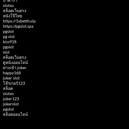
บาคาร่า
slotxo
สล็อตเว็บตรง
หนังโป๊ไทย
https://1xbetth.vip
https://pgslot.spa
pgslot
pg slot
kiss918
pgslot
slot
สล็อตเว็บตรง
ดูหนังออนไลน์
ทางเข้า joker
happy168
joker slot
โจ๊กเกอร์123
สล็อต
slotxo
joker123
jokerslot
pgslot
สล็อตออนไลน์