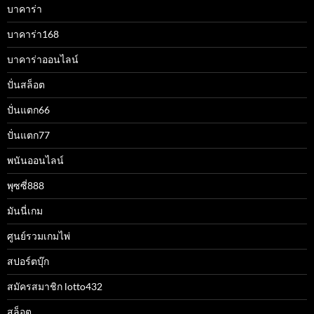
บาคาร่า
บาคาร่า168
บาคาร่าออนไลน์
ปั่นสล็อต
ปั่นแตก66
ปั่นแตก77
พนันออนไลน์
พุซซี่888
มันนี่เกม
ศูนย์รวมเกมไพ่
สปอร์ตบุ๊ก
สมัครสมาชิก lotto432
สล็อต