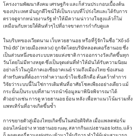
โครงงานพัฒนาสังคม เศรษฐกิจ และก็ส่วนประกอบเบื้องต้น
ของประเทศ มันถูกดีไซน์ให้เป็นระบบที่โปร่งใสและได้รับการ
ตรวจดูจากหน่วยงานรัฐ ทำให้มีความน่าวางใจสูงแล้วก็ไม่
เหมือนกับหวยใต้ดินทั่วๆไปที่อาจขาดการกำกับดูแล
ในบริบทของเวียดนาม เว็บหวยฮานอย หรือที่รู้จักในชื่อ “Xổ số
Thủ đô” (หวยเมืองหลวง) ถูกจัดโดยบริษัทลอตเตอรี่ฮานอย ซึ่ง
เป็นส่วนหนึ่งของระบบหวยแห่งชาติ การออกรางวัลเกิดขึ้นทุก
วันโดยไม่มีทางหยุด ซึ่งเป็นจุดเด่นที่ทำให้มันได้รับความนิยม
อย่างเร็วในภูมิภาคเอเซียอาคเนย์ รวมถึงเมืองไทย ข้อเสนอ
สำหรับคนที่ต้องการทำความเข้าใจเชิงลึกคือ ค้นคว้าทำการ
วิจัยว่าระบบนี้ไม่ใช่การเดิมพันที่อาศัยโชคเพียงอย่างเดียว แม้
กระนั้นเป็นระบบที่สามารถนำข้อมูลมาพินิจพิจารณาได้
ตัวอย่างเช่น การดู หวยฮานอย ย้อน หลัง เพื่อหาแนวโน้มรวมทั้ง
แพทเทิร์นที่อาจเกิดขึ้นซ้ำ
การขยายตัวสู่เมืองไทยเกิดขึ้นในสมัยดิจิทัล เมื่อแพลตฟอร์ม
ออนไลน์อย่าง หวยฮานอย ruay, สลากกินแบ่งฮานอย lotto, แล้ว
ก็ ลอตเตอรี่ฮานอยlotto เข้ามาให้บริการ ทำให้ผู้เล่นสามารถ