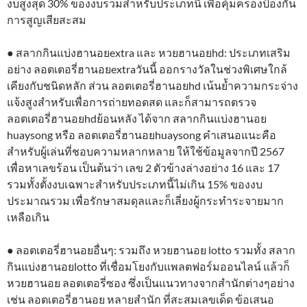
งบสูงสุด 30% ของงบรวมสำหรับประเภทนี้ เพื่อคุ้มครองป้องกัน
การสูญเสียสะสม
● สลากกินแบ่งฮานอยextra และ หวยฮานอยhd: ประเภทเสริม
อย่าง ลอตเตอรี่ฮานอยextraวันนี้ ออกรางวัลในช่วงพิเศษใกล้
เคียงกับชนิดหลัก ส่วน ลอตเตอรี่ฮานอยhd เน้นย้ำความกระจ่าง
แจ้งสูงสำหรับเพื่อการถ่ายทอดสด และก็สามารถตรวจ
ลอตเตอรี่ฮานอยhdย้อนหลัง ได้จาก สลากกินแบ่งฮานอย
huaysong หรือ ลอตเตอรี่ฮานอยhuaysong คำเสนอแนะคือ
สำหรับผู้เล่นที่ชอบความหลากหลาย ให้ใช้ข้อมูลจากปี 2567
เพื่อหาเลขร้อน เป็นต้นว่า เลข 2 ตัวข้างล่างอย่าง 16 และ 17
รวมทั้งตั้งงบเฉพาะสำหรับประเภทนี้ไม่เกิน 15% ของงบ
ประมาณรวม เพื่อรักษาสมดุลและก็เลี่ยงผู้กระทำระจายมาก
เหลือเกิน
● ลอตเตอรี่ฮานอยอื่นๆ: รวมถึง หวยฮานอย lotto รวมทั้ง สลาก
กินแบ่งฮานอยlotto ที่เชื่อมโยงกับแพลตฟอร์มออนไลน์ แล้วก็
หวยฮานอย ลอตเตอรี่ซอง ซึ่งเป็นแนวทางจากสำนักต่างๆอย่าง
เช่น ลอตเตอรี่ฮานอย หลายสํานัก ที่สะสมเลขเด็ด ข้อเสนอ