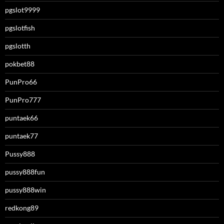
pgslot9999
pgslotfish
pgslotth
pokbet88
PunPro66
PunPro777
puntaek66
puntaek77
Pussy888
pussy888fun
pussy888win
redkong89