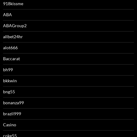
918kissme
ABA
ABAGroup2
allbet24hr
alot666
Baccarat
bh99
bkkwin
bng55
bonanza99
brazil999
Casino
coke55