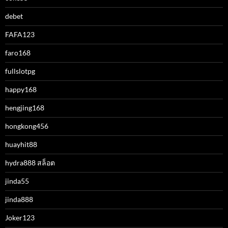
debet
FAFA123
faro168
fullslotpg
happy168
hengjing168
hongkong456
huayhit88
hydra888 สล็อต
jinda55
jinda888
Joker123