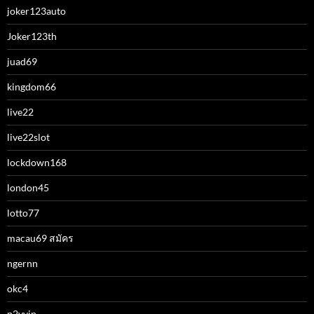
joker123auto
Joker123th
juad69
kingdom66
live22
live22slot
lockdown168
london45
lotto77
macau69 สมัคร
ngernn
okc4
p2vvip