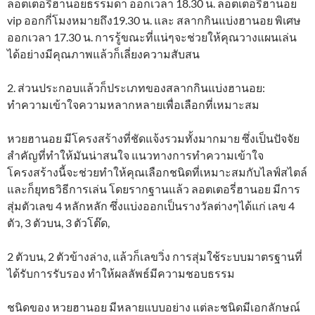
ลอตเตอรี่ฮานอยธรรมดา ออกเวลา 18.30 น. ลอตเตอรี่ฮานอย
vip ออกกี่โมงหมายถึง19.30 น. และ สลากกินแบ่งฮานอย พิเศษ
ออกเวลา 17.30 น. การรู้ขณะที่แน่ๆจะช่วยให้คุณวางแผนเล่น
ได้อย่างมีคุณภาพแล้วก็เลี่ยงความสับสน
2. ส่วนประกอบแล้วก็ประเภทของสลากกินแบ่งฮานอย:
ทำความเข้าใจความหลากหลายเพื่อเลือกที่เหมาะสม
หวยฮานอย มีโครงสร้างที่ชัดแจ้งรวมทั้งมากมาย ซึ่งเป็นปัจจัย
สำคัญที่ทำให้มันน่าสนใจ แนวทางการทำความเข้าใจ
โครงสร้างนี้จะช่วยทำให้คุณเลือกชนิดที่เหมาะสมกับไลฟ์สไตล์
และก็ยุทธวิธีการเล่น โดยรากฐานแล้ว ลอตเตอรี่ฮานอย มีการ
สุ่มตัวเลข 4 หลักหลัก ซึ่งแบ่งออกเป็นรางวัลต่างๆได้แก่ เลข 4
ตัว, 3 ตัวบน, 3 ตัวโต๊ด,
2 ตัวบน, 2 ตัวข้างล่าง, แล้วก็เลขวิ่ง การสุ่มใช้ระบบมาตรฐานที่
ได้รับการรับรอง ทำให้ผลลัพธ์มีความชอบธรรม
ชนิดของ หวยฮานอย มีหลายแบบอย่าง แต่ละชนิดมีเอกลักษณ์