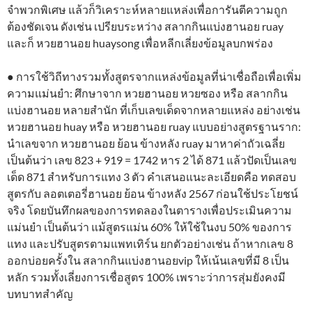
จำพวกพิเศษ แล้วก็วิเคราะห์หลายแหล่งเพื่อการันตีความถูก
ต้องชัดเจน ดังเช่น เปรียบระหว่าง สลากกินแบ่งฮานอย ruay
และก็ หวยฮานอย huaysong เพื่อหลีกเลี่ยงข้อมูลบกพร่อง
● การใช้วิถีทางรวมทั้งสูตรจากแหล่งข้อมูลที่น่าเชื่อถือเพื่อเพิ่ม
ความแม่นยำ: ศึกษาจาก หวยฮานอย หวยซอง หรือ สลากกิน
แบ่งฮานอย หลายสํานัก ที่เก็บเลขเด็ดจากหลายแหล่ง อย่างเช่น
หวยฮานอย huay หรือ หวยฮานอย ruay แบบอย่างสูตรฐานราก:
นำเลขจาก หวยฮานอย ย้อน ข้างหลัง ruay มาหาค่าถัวเฉลี่ย
เป็นต้นว่า เลข 823 + 919 = 1742 หาร 2 ได้ 871 แล้วปัดเป็นเลข
เด็ด 871 สำหรับการแทง 3 ตัว คำเสนอแนะละเอียดคือ ทดสอบ
สูตรกับ ลอตเตอรี่ฮานอย ย้อน ข้างหลัง 2567 ก่อนใช้ประโยชน์
จริง โดยบันทึกผลของการทดลองในตารางเพื่อประเมินความ
แม่นยำ เป็นต้นว่า แม้สูตรแม่น 60% ให้ใช้ในงบ 50% ของการ
แทง และปรับสูตรตามแพทเทิร์น ยกตัวอย่างเช่น ถ้าหากเลข 8
ออกบ่อยครั้งใน สลากกินแบ่งฮานอยvip ให้เน้นเลขที่มี 8 เป็น
หลัก รวมทั้งเลี่ยงการเชื่อสูตร 100% เพราะว่าการสุ่มยังคงมี
บทบาทสำคัญ