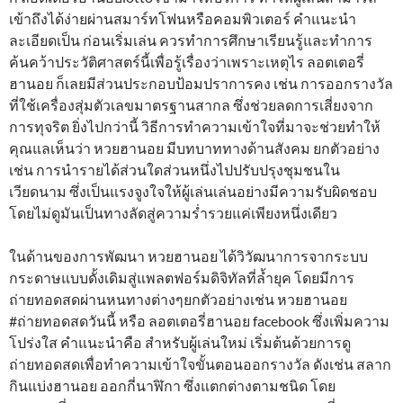
เข้าถึงได้ง่ายผ่านสมาร์ทโฟนหรือคอมพิวเตอร์ คำแนะนำ
ละเอียดเป็น ก่อนเริ่มเล่น ควรทำการศึกษาเรียนรู้และทำการ
ค้นคว้าประวัติศาสตร์นี้เพื่อรู้เรื่องว่าเพราะเหตุไร ลอตเตอรี่
ฮานอย ก็เลยมีส่วนประกอบป้อมปราการคง เช่น การออกรางวัล
ที่ใช้เครื่องสุ่มตัวเลขมาตรฐานสากล ซึ่งช่วยลดการเสี่ยงจาก
การทุจริต ยิ่งไปกว่านี้ วิธีการทำความเข้าใจที่มาจะช่วยทำให้
คุณแลเห็นว่า หวยฮานอย มีบทบาททางด้านสังคม ยกตัวอย่าง
เช่น การนำรายได้ส่วนใดส่วนหนึ่งไปปรับปรุงชุมชนใน
เวียดนาม ซึ่งเป็นแรงจูงใจให้ผู้เล่นเล่นอย่างมีความรับผิดชอบ
โดยไม่ดูมันเป็นทางลัดสู่ความร่ำรวยแค่เพียงหนึ่งเดียว
ในด้านของการพัฒนา หวยฮานอย ได้วิวัฒนาการจากระบบ
กระดาษแบบดั้งเดิมสู่แพลตฟอร์มดิจิทัลที่ล้ำยุค โดยมีการ
ถ่ายทอดสดผ่านหนทางต่างๆยกตัวอย่างเช่น หวยฮานอย
#ถ่ายทอดสดวันนี้ หรือ ลอตเตอรี่ฮานอย facebook ซึ่งเพิ่มความ
โปร่งใส คำแนะนำคือ สำหรับผู้เล่นใหม่ เริ่มต้นด้วยการดู
ถ่ายทอดสดเพื่อทำความเข้าใจขั้นตอนออกรางวัล ดังเช่น สลาก
กินแบ่งฮานอย ออกกี่นาฬิกา ซึ่งแตกต่างตามชนิด โดย