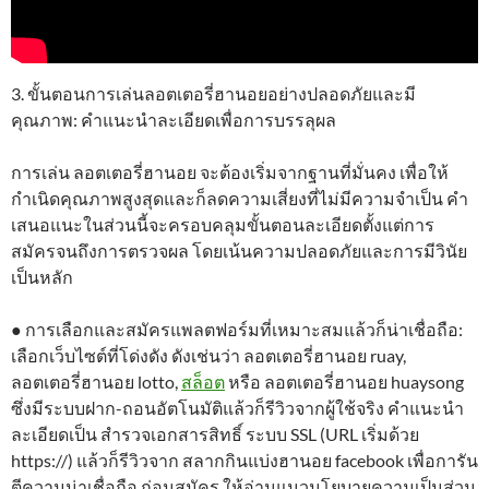
3. ขั้นตอนการเล่นลอตเตอรี่ฮานอยอย่างปลอดภัยและมี
คุณภาพ: คำแนะนำละเอียดเพื่อการบรรลุผล
การเล่น ลอตเตอรี่ฮานอย จะต้องเริ่มจากฐานที่มั่นคง เพื่อให้
กำเนิดคุณภาพสูงสุดและก็ลดความเสี่ยงที่ไม่มีความจำเป็น คำ
เสนอแนะในส่วนนี้จะครอบคลุมขั้นตอนละเอียดตั้งแต่การ
สมัครจนถึงการตรวจผล โดยเน้นความปลอดภัยและการมีวินัย
เป็นหลัก
● การเลือกและสมัครแพลตฟอร์มที่เหมาะสมแล้วก็น่าเชื่อถือ:
เลือกเว็บไซต์ที่โด่งดัง ดังเช่นว่า ลอตเตอรี่ฮานอย ruay,
ลอตเตอรี่ฮานอย lotto,
สล็อต
หรือ ลอตเตอรี่ฮานอย huaysong
ซึ่งมีระบบฝาก-ถอนอัตโนมัติแล้วก็รีวิวจากผู้ใช้จริง คำแนะนำ
ละเอียดเป็น สำรวจเอกสารสิทธิ์ ระบบ SSL (URL เริ่มด้วย
https://) แล้วก็รีวิวจาก สลากกินแบ่งฮานอย facebook เพื่อการัน
ตีความน่าเชื่อถือ ก่อนสมัคร ให้อ่านแนวนโยบายความเป็นส่วน