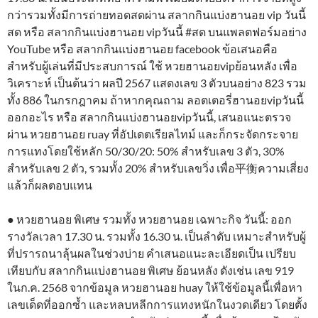
กว่ารวมทั้งมีการถ่ายทอดสดผ่าน สลากกินแบ่งฮานอย vip วันนี้
สด หรือ สลากกินแบ่งฮานอย vipวันนี้ #สด บนแพลตฟอร์มอย่าง
YouTube หรือ สลากกินแบ่งฮานอย facebook ข้อเสนอคือ
สำหรับผู้เล่นที่มีประสบการณ์ ใช้ หวยฮานอยvipย้อนหลัง เพื่อ
วิเคราะห์ เป็นต้นว่า ผลปี 2567 แสดงเลข 3 ตัวบนอย่าง 823 รวม
ทั้ง 886 ในกรกฎาคม ถ้าหากคุณถาม ลอตเตอรี่ฮานอยvipวันนี้
ออกอะไร หรือ สลากกินแบ่งฮานอยvipวันนี้, เสนอแนะตรวจ
ผ่าน หวยฮานอย ruay ที่อัปเดตเรียลไทม์ และก็กระจัดกระจาย
การแทงโดยใช้หลัก 50/30/20: 50% สำหรับเลข 3 ตัว, 30%
สำหรับเลข 2 ตัว, รวมทั้ง 20% สำหรับเลขวิ่ง เพื่อ平衡ความเสี่ยง
แล้วก็ผลตอบแทน
● หวยฮานอย พิเศษ รวมทั้ง หวยฮานอย เฉพาะกิจ วันนี้: ออก
รางวัลเวลา 17.30 น. รวมทั้ง 16.30 น. เป็นลำดับ เหมาะสำหรับผู้
ที่ปรารถนาลุ้นผลในช่วงบ่าย คำเสนอแนะละเอียดเป็น เปรียบ
เทียบกับ สลากกินแบ่งฮานอย พิเศษ ย้อนหลัง ดังเช่น เลข 919
ในก.ค. 2568 จากข้อมูล หวยฮานอย huay ให้ใช้ข้อมูลนี้เพื่อหา
เลขเด็ดที่ออกซ้ำ และหลบหลีกการแทงหนักในงวดเดียว โดยตั้ง