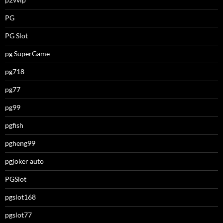
PG
PG Slot
pg SuperGame
pg718
pg77
pg99
pgfish
pgheng99
pgjoker auto
PGSlot
pgslot168
pgslot77