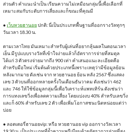
ส่วนตัว คำแนะนำเป็น เรียนความไม่เหมือนกลุ่มนี้เพื่อเลือกที่
เหมาะสมกับระดับการเสี่ยงและก็ขณะที่คุณมี
●
เว็บหวยฮานอย
ปกติ: นี่เป็นประเภทพื้นฐานที่ออกรางวัลทุกๆ
วันเวลา 18.30 น.
ตามเวลาไทย มันเหมาะสำหรับผู้เล่นที่อยากลุ้นผลในตอนเวลา
เย็น มีรูปแบบรางวัลที่เข้าใจง่ายแล้วก็อัตราการจ่ายที่สมดุล
ได้แก่ 3 ตัวตรงจ่ายมากถึง 900 เท่า คำเสนอแนะละเอียดคือ
สำหรับมือใหม่ เริ่มต้นด้วยประเภทนี้เพราะเหตุว่ามีข้อมูลย้อน
หลังมากมาย ดังเช่น จาก หวยฮานอย ย้อน หลัง 2567 ซึ่งแสดง
เลข 3 ตัวบนที่ออกหลายครั้งในเดือนธันวาคม ดังเช่นว่า 462
และ 746 ให้ใช้ข้อมูลกลุ่มนี้เพื่อวิเคราะห์แพทเทิร์น ดังเช่นว่า
การแทงเลขวิ่งเพื่อลดความเสี่ยง โดยแบ่งงบ 40% สำหรับเลขวิ่ง
และก็ 60% สำหรับเลข 2 ตัว เพื่อเพิ่มโอกาสชนะนิดหน่อยแต่ว่า
บ่อย
● ลอตเตอรี่ฮานอยvip: หรือ หวยฮานอย vip ออกรางวัลเวลา
19.30 น. เป็นประเภทที่ย้ำความพรีเมียมด้วยอัตราการจ่ายที่สูง