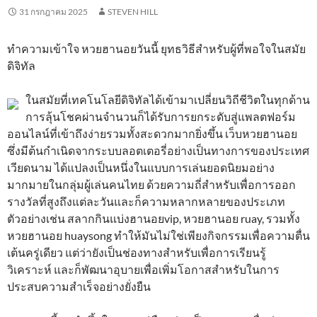
31 กรกฎาคม 2025
STEVEN HILL
ทำความเข้าใจ หวยฮานอยวันนี้ ยุทธวิธีสำหรับผู้ที่พอใจในสมัย
ดิจิทัล
ในสมัยที่เทคโนโลยีดิจิทัลได้เข้ามาเปลี่ยนวิถีชีวิตในทุกด้าน
การลุ้นโชคผ่านจำนวนก็ได้รับการยกระดับสู่แพลตฟอร์ม
ออนไลน์ที่เข้าถึงง่ายรวมทั้งสะดวกมากยิ่งขึ้น เว็บหวยฮานอย
ซึ่งมีต้นกำเนิดจากระบบลอตเตอรี่อย่างเป็นทางการของประเทศ
เวียดนาม ได้แปลงเป็นหนึ่งในแบบการเล่นยอดนิยมอย่าง
มากมายในกลุ่มผู้เล่นคนไทย ด้วยความถี่สำหรับเพื่อการออก
รางวัลที่สูงถึงแต่ละวันและก็ความหลากหลายของประเภท
ตัวอย่างเช่น สลากกินแบ่งฮานอยvip, หวยฮานอย ruay, รวมทั้ง
หวยฮานอย huaysong ทำให้มันไม่ใช่เพียงกิจกรรมเพื่อความตื่น
เต้นครู่เดียว แต่ว่ายังเป็นช่องทางสำหรับเพื่อการเรียนรู้
วิเคราะห์ และก็พัฒนาอุบายเพื่อเพิ่มโอกาสสำหรับในการ
ประสบความสำเร็จอย่างยั่งยืน