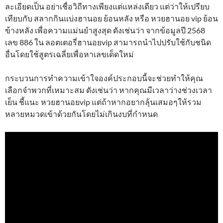
ละเอียดเป็น อย่าเชื่อวิถีทางเพียงแต่แหล่งเดียว แต่ว่าให้เปรียบ
เทียบกับ สลากกินแบ่งฮานอย ย้อนหลัง หรือ หวยฮานอย vip ย้อน
ข้างหลัง เพื่อความแม่นยำสูงสุด ดังเช่นว่า จากข้อมูลปี 2568
เลข 886 ใน ลอตเตอรี่ฮานอยvip สามารถนำไปปรับใช้กับชนิด
อื่นโดยใช้สูตรเฉลี่ยเพื่อหาเลขเด็ดใหม่
กระบวนการทำความเข้าใจองค์ประกอบนี้จะช่วยทำให้คุณ
เลือกจำพวกที่เหมาะสม ดังเช่นว่า หากคุณมีเวลาว่างช่วงเวลา
เย็น ชี้แนะ หวยฮานอยvip แต่ถ้าหากอยากลุ้นเสมอๆให้รวม
หลายหมวดเข้าด้วยกันโดยไม่เกินงบที่กำหนด