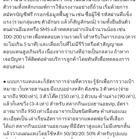
ตัวรวมทั้งหลักเกณฑ์การใช้แรงงานอย่างถี่ถ้วน เริ่มด้วยการ
สมัครบัญชีฟรี กรอกข้อมูลพื้นฐาน เช่น ชื่อผู้ใช้ รหัสผ่านที่แข็ง
แรง (รวมกลุ่มเลข ตัวอักษร แล้วก็สัญลักษณ์) รวมทั้งยืนยันตัว
ตนผ่านอีเมลหรือ SMS แล้วทดสอบฝากเงินจำนวนน้อย เช่น
100-200 บาท เพื่อทดสอบความรวดเร็วสำหรับในการถอน (ควร
จะไม่เกิน 5 นาที) และเลี่ยงเว็บที่ไม่มีรีวิวหรือคำสัญญาผล
ตอบแทนสูงเกินจริง เนื่องจากว่าบางทีอาจเป็นกลลวง ถ้าหาก
เจอปัญหา ให้ติดต่อฝ่ายบริการลูกค้าโดยทันทีเพื่อทดลองการ
ตอบสนอง
● แบบการแทงและก็อัตราการจ่ายที่ควรจะรู้จักเพื่อการวางเป้า
หมาย: เว็บหวยฮานอย มีแบบอย่างหลัก ดังเช่น 3 ตัวตรง (จ่าย
มากถึง 900 เท่า), 3 ตัวโต๊ด (150 เท่า), 2 ตัวบน-ด้านล่าง (90 เท่า),
แล้วก็เลขวิ่ง (3-4 เท่า) สำหรับ สลากกินแบ่งฮานอยvip, อัตรา
อาจมากถึง 950 เท่าเนื่องมาจากเป็นชนิดพิเศษ คำเสนอแนะ
ละเอียดเป็น เล่าเรียนอัตราการจ่ายจากแพลตฟอร์มที่เลือก
ได้แก่ สลากกินแบ่งฮานอย ruay ที่มีอัตราสูงและไม่มีเลขกลั้น
แล้ววางแผนแทงโดยใช้หลัก 50/30/20: 50% สำหรับรูปแบบ