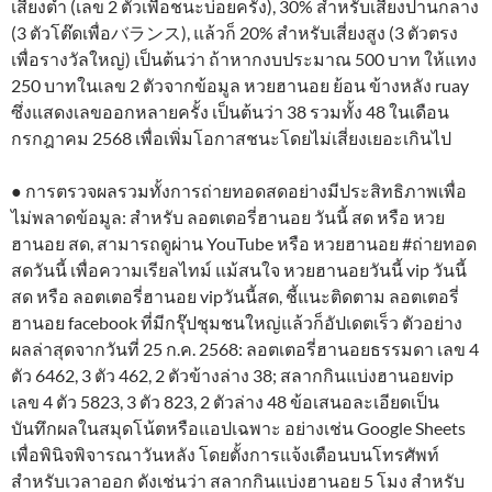
เสี่ยงต่ำ (เลข 2 ตัวเพื่อชนะบ่อยครั้ง), 30% สำหรับเสี่ยงปานกลาง
(3 ตัวโต๊ดเพื่อバランス), แล้วก็ 20% สำหรับเสี่ยงสูง (3 ตัวตรง
เพื่อรางวัลใหญ่) เป็นต้นว่า ถ้าหากงบประมาณ 500 บาท ให้แทง
250 บาทในเลข 2 ตัวจากข้อมูล หวยฮานอย ย้อน ข้างหลัง ruay
ซึ่งแสดงเลขออกหลายครั้ง เป็นต้นว่า 38 รวมทั้ง 48 ในเดือน
กรกฎาคม 2568 เพื่อเพิ่มโอกาสชนะโดยไม่เสี่ยงเยอะเกินไป
● การตรวจผลรวมทั้งการถ่ายทอดสดอย่างมีประสิทธิภาพเพื่อ
ไม่พลาดข้อมูล: สำหรับ ลอตเตอรี่ฮานอย วันนี้ สด หรือ หวย
ฮานอย สด, สามารถดูผ่าน YouTube หรือ หวยฮานอย #ถ่ายทอด
สดวันนี้ เพื่อความเรียลไทม์ แม้สนใจ หวยฮานอยวันนี้ vip วันนี้
สด หรือ ลอตเตอรี่ฮานอย vipวันนี้สด, ชี้แนะติดตาม ลอตเตอรี่
ฮานอย facebook ที่มีกรุ๊ปชุมชนใหญ่แล้วก็อัปเดตเร็ว ตัวอย่าง
ผลล่าสุดจากวันที่ 25 ก.ค. 2568: ลอตเตอรี่ฮานอยธรรมดา เลข 4
ตัว 6462, 3 ตัว 462, 2 ตัวข้างล่าง 38; สลากกินแบ่งฮานอยvip
เลข 4 ตัว 5823, 3 ตัว 823, 2 ตัวล่าง 48 ข้อเสนอละเอียดเป็น
บันทึกผลในสมุดโน้ตหรือแอปเฉพาะ อย่างเช่น Google Sheets
เพื่อพินิจพิจารณาวันหลัง โดยตั้งการแจ้งเตือนบนโทรศัพท์
สำหรับเวลาออก ดังเช่นว่า สลากกินแบ่งฮานอย 5 โมง สำหรับ