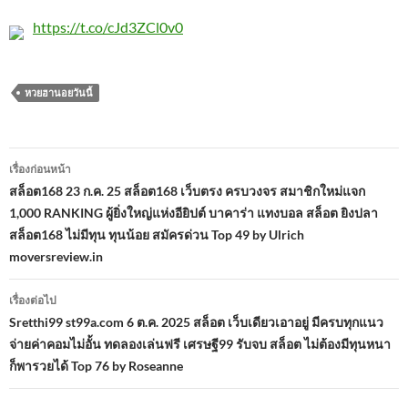
https://t.co/cJd3ZCl0v0
หวยฮานอยวันนี้
เมนู
เรื่องก่อนหน้า
นำทาง
สล็อต168 23 ก.ค. 25 สล็อต168 เว็บตรง ครบวงจร สมาชิกใหม่แจก
1,000 RANKING ผู้ยิ่งใหญ่แห่งอียิปต์ บาคาร่า แทงบอล สล็อต ยิงปลา
เรื่อง
สล็อต168 ไม่มีทุน ทุนน้อย สมัครด่วน Top 49 by Ulrich
moversreview.in
เรื่องต่อไป
Sretthi99 st99a.com 6 ต.ค. 2025 สล็อต เว็บเดียวเอาอยู่ มีครบทุกแนว
จ่ายค่าคอมไม่อั้น ทดลองเล่นฟรี เศรษฐี99 รับจบ สล็อต ไม่ต้องมีทุนหนา
ก็พารวยได้ Top 76 by Roseanne