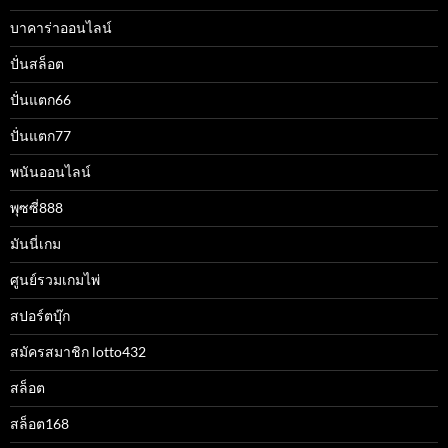
บาคาร่าออนไลน์
ปั่นสล็อต
ปั่นแตก66
ปั่นแตก77
พนันออนไลน์
พุซซี่888
มันนี่เกม
ศูนย์รวมเกมไพ่
สปอร์ตบุ๊ก
สมัครสมาชิก lotto432
สล็อต
สล็อต168