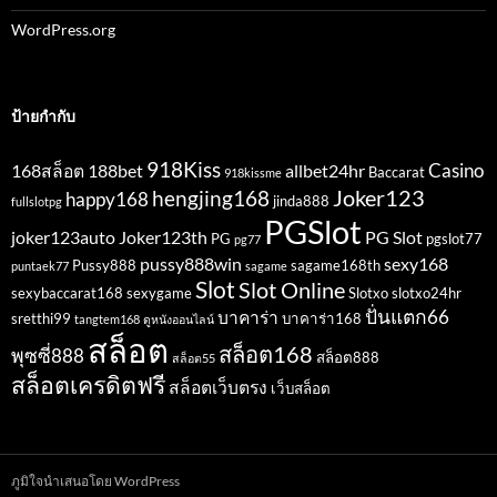
WordPress.org
ป้ายกำกับ
918Kiss
Casino
168สล็อต
188bet
allbet24hr
Baccarat
918kissme
Joker123
hengjing168
happy168
jinda888
fullslotpg
PGSlot
joker123auto
Joker123th
PG Slot
PG
pgslot77
pg77
pussy888win
sexy168
Pussy888
sagame168th
puntaek77
sagame
Slot
Slot Online
sexybaccarat168
sexygame
Slotxo
slotxo24hr
ปั่นแตก66
บาคาร่า
sretthi99
บาคาร่า168
tangtem168
ดูหนังออนไลน์
สล็อต
สล็อต168
พุซซี่888
สล็อต888
สล็อต55
สล็อตเครดิตฟรี
สล็อตเว็บตรง
เว็บสล็อต
ภูมิใจนำเสนอโดย WordPress