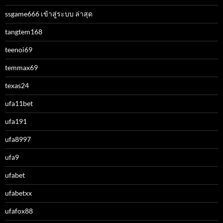
ssgame666 เข้าสู่ระบบ ล่าสุด
tangtem168
teenoi69
temmax69
texas24
ufa11bet
ufa191
ufa8997
ufa9
ufabet
ufabetxx
ufafox88