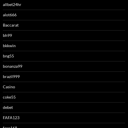
allbet24hr
alot666
Baccarat
bh99
bkkwin
bng55
bonanza99
brazil999
Casino
coke55
debet
FAFA123
faro168