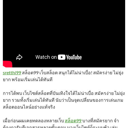
sretthi99
สล็อต99 เว็บสล็อต สนุกได้ไม่น่าเบื่อ! สมัครง่าย ไม่ยุ่ง
ยาก พร้อมเริ่มเล่นได้ทันที
การได้พบ เว็บไซต์สล็อตที่บันเทิงใจได้ไม่น่าเบื่อ สมัครง่าย ไม่ยุ่ง
ยาก รวมทั้งเริ่มเล่นได้ทันที นับว่าเป็นจุดเปลี่ยนของการเล่นเกม
สล็อตออนไลน์อย่างแท้จริง
เมื่อก่อนผมเคยทดลองหลายเว็บ
สล็อต99
บางที่สมัครยาก จำ
ต้องการันตีเอกสารหลายขั้นตอน บางเว็บไซต์ก็ระบบช้า เล่น