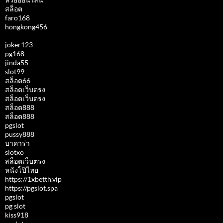
สล็อต
faro168
hongkong456
joker123
pg168
jinda55
slot99
สล็อต66
สล็อตเว็บตรง
สล็อตเว็บตรง
สล็อต888
สล็อต888
pgslot
pussy888
บาคาร่า
slotxo
สล็อตเว็บตรง
หนังโป๊ไทย
https://1xbetth.vip
https://pgslot.spa
pgslot
pg slot
kiss918