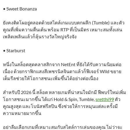
• Sweet Bonanza
ยังคงติดโผอยู่ตลอดด้วยสไตล์เกมแบบตกผลึก (Tumble) และตัว
คูณที่เพิ่มความตื่นเต้น พร้อม RTP ที่เป็นมิตร เหมาะสมทั้งเล่น
เพลิดเพลินแล้วก็ลุ้นรางวัลใหญ่จริงจัง
• Starburst
หนึ่งในสล็อตสุดคลาสสิกจาก NetEnt ที่ยังได้รับความนิยมต่อ
เนื่อง ด้วยกราฟิกแสงสีเพชรนิลจินดาแล้วก็ฟีเจอร์ Wild ขยาย
เต็มรีลช่วยให้โอกาสชนะเพิ่มขึ้นได้อย่างต่อเนื่อง
สำหรับปี 2026 นี้ สล็อต หลายเกมที่น่าสนใจมักมี ฟีพบร์ใหม่เพิ่ม
โอกาสชนะมากขึ้น ได้แก่ Hold & Spin, Tumble,
sretthi99
ตัว
คูณสูงสุด และโบนัสฟรีสปิน ซึ่งช่วยให้การหมุนแต่ละครั้งมี
ความหมายมากขึ้น
อย่าลืมเลือกเกมที่เหมาะสมกับสไตล์การเล่นของคุณ ไม่ว่าจะ