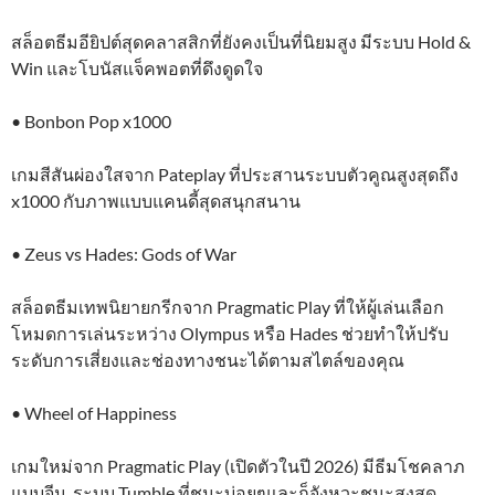
สล็อตธีมอียิปต์สุดคลาสสิกที่ยังคงเป็นที่นิยมสูง มีระบบ Hold &
Win และโบนัสแจ็คพอตที่ดึงดูดใจ
• Bonbon Pop x1000
เกมสีสันผ่องใสจาก Pateplay ที่ประสานระบบตัวคูณสูงสุดถึง
x1000 กับภาพแบบแคนดี้สุดสนุกสนาน
• Zeus vs Hades: Gods of War
สล็อตธีมเทพนิยายกรีกจาก Pragmatic Play ที่ให้ผู้เล่นเลือก
โหมดการเล่นระหว่าง Olympus หรือ Hades ช่วยทำให้ปรับ
ระดับการเสี่ยงและช่องทางชนะได้ตามสไตล์ของคุณ
• Wheel of Happiness
เกมใหม่จาก Pragmatic Play (เปิดตัวในปี 2026) มีธีมโชคลาภ
แบบจีน, ระบบ Tumble ที่ชนะบ่อยๆและก็จังหวะชนะสูงสุด