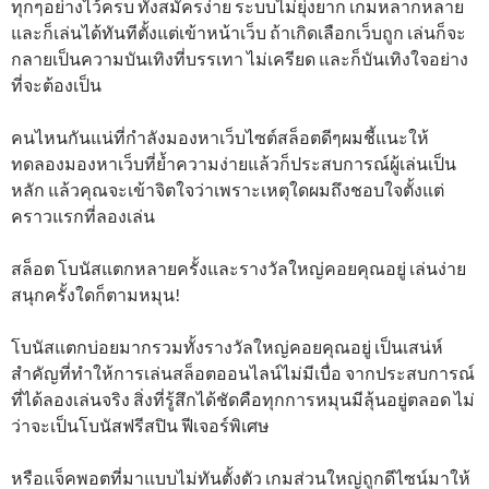
ทุกๆอย่างไว้ครบ ทั้งสมัครง่าย ระบบไม่ยุ่งยาก เกมหลากหลาย
และก็เล่นได้ทันทีตั้งแต่เข้าหน้าเว็บ ถ้าเกิดเลือกเว็บถูก เล่นก็จะ
กลายเป็นความบันเทิงที่บรรเทา ไม่เครียด และก็บันเทิงใจอย่าง
ที่จะต้องเป็น
คนไหนกันแน่ที่กำลังมองหาเว็บไซต์สล็อตดีๆผมชี้แนะให้
ทดลองมองหาเว็บที่ย้ำความง่ายแล้วก็ประสบการณ์ผู้เล่นเป็น
หลัก แล้วคุณจะเข้าจิตใจว่าเพราะเหตุใดผมถึงชอบใจตั้งแต่
คราวแรกที่ลองเล่น
สล็อต โบนัสแตกหลายครั้งและรางวัลใหญ่คอยคุณอยู่ เล่นง่าย
สนุกครั้งใดก็ตามหมุน!
โบนัสแตกบ่อยมากรวมทั้งรางวัลใหญ่คอยคุณอยู่ เป็นเสน่ห์
สำคัญที่ทำให้การเล่นสล็อตออนไลน์ไม่มีเบื่อ จากประสบการณ์
ที่ได้ลองเล่นจริง สิ่งที่รู้สึกได้ชัดคือทุกการหมุนมีลุ้นอยู่ตลอด ไม่
ว่าจะเป็นโบนัสฟรีสปิน ฟีเจอร์พิเศษ
หรือแจ็คพอตที่มาแบบไม่ทันตั้งตัว เกมส่วนใหญ่ถูกดีไซน์มาให้