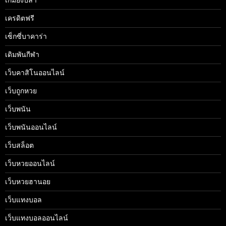
เครดิตฟรี
เซ็กซี่บาคาร่า
เดิมพันกีฬา
เว็บคาสิโนออนไลน์
เว็บถูกหวย
เว็บพนัน
เว็บพนันออนไลน์
เว็บสล็อต
เว็บหวยออนไลน์
เว็บหวยฮานอย
เว็บแทงบอล
เว็บแทงบอลออนไลน์