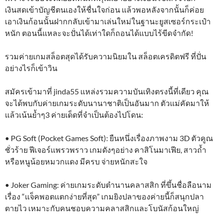
เงินสดเข้าบัญชีตนเองให้ชื่นใจก่อน แล้วพอหลังจากนั้นก็ค่อย
เอาเงินก้อนนั้นฝากกลับเข้ามาเล่นใหม่ในฐานะยูสเซอร์กระเป๋า
หนัก ตอนนี้แหละจะปั่นได้เท่าใดก็ถอนได้แบบไร้ขีดจำกัด!
รวมค่ายเกมสล็อตสุดได้รับความนิยมใน สล็อตเครดิตฟรี ที่ปั่น
อย่างไรก็เข้าวิน
สมัครเข้ามาที่ jinda55 แหล่งรวมความบันเทิงตรงนี้ที่เดียว คุณ
จะได้พบกับค่ายเกมระดับนานาชาติเป็นอันมาก ตัวแม่คัดมาให้
แล้วเน้นย้ำๆ3 ค่ายเด็ดที่จำเป็นต้องไปโดน:
• PG Soft (Pocket Games Soft): ยืนหนึ่งเรื่องภาพงาม 3D ตัวคูณ
ชั่วร้าย ฟีเจอร์แพรวพราว เกมดังๆอย่าง คาสิโนมาเฟีย, สาวถ้ำ
หรือหนูน้อยหมวกแดง มีครบ จ่ายหนักสะใจ
• Joker Gaming: ค่ายเกมระดับตำนานคลาสสิก ที่ขึ้นชื่อลือนาม
เรื่อง “แจ็คพอตแตกง่ายที่สุด” เกมยิงปลาของค่ายนี้ก็สนุกปลา
ตายไว เหมาะกับคนชอบความคลาสสิกและโบนัสก้อนใหญ่