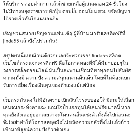
ให้บริการ ตอบคำถาม แล้วก็ช่วยเหลือผู้เล่นตลอด 24 ชั่วโมง
ไม่มีทางหยุดราชการ ทักปุ๊บ ตอบปั๊บ อ่อนโยน สวย ขจัดปัญหา
ได้รวดเร็วทันใจแน่นอนจ้ะ
เชิญชวนสหาย เชิญชวนแฟน เชิญผู้ที่บ้าน มารับเครดิตฟรีที่
jinda55 แล้วปังไปร่วมกัน!
สรุปตรงนี้แบบม้วนเดียวจบเลยจ้ะพวกเธอ! Jinda55 สล็อต
เว็บไซต์ตรง แจกเครดิตฟรี คือโอกาสทองที่มิได้มีมาบ่อยๆใน
วงการสล็อตออนไลน์ มันเป็นสะพานเชื่อมที่พาทุกคนไปสัมผัส
ความมั่งมี ความปัง ความสนุกสนานตื่นเต้น โดยที่ไม่ต้องแบก
รับการเสี่ยงเรื่องเงินทุนของตัวเองแม้แต่น้อย
เว็บตรง มั่นคง ไม่มีอันตราย เบิกเงินไวระบบออโต้ มีเกมให้เลือก
เล่นจนกระทั่งตาแฉะ แถมใจป้ำแจกทุนให้เล่นฟรีขนาดนี้ หาก
คุณยังลังเลอยู่บอกเลยว่าจะโดนคนอื่นแซงคิวมั่งคั่งไปก่อนนะ
จ๊ะ! อย่าทำให้โอกาสหลุดมือไป สลัดความกลัวทิ้งไป แล้วก้าว
เข้ามาพิสูจน์ความปังด้วยตัวเอง