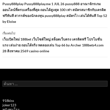
นำทาง
Pussy888play Pussy888play.me 1 JUL 26 pussy888 อาณาจักรเกม
ออนไลน์ที่ครบเครื่องที่สุด ถอนได้สูงสุด 100 เท่า สมัครสมาชิกกับเครดิต
เรื่อง
ฟรีทันที สวรรค์ของนักลงทุน pussy888play สมัครไว เล่นได้ทันที Top 52
by Eloise
เรื่องต่อไป
เว็บเปิดใหม่ 188bet เว็บไซต์ใหญ่ สล็อตเว็บตรง เครดิตฟรี โปรโมชั่น
แรง เล่นง่าย ถอนได้จริง ทดลองเล่น Top 66 by Archer 188bets4.com
28 สิงหาคม 2569 casino online
ค้นหา
สำหรับ:
918kiss
joker123
หนังชนโรง