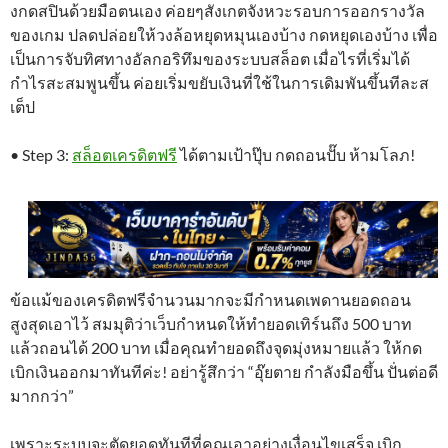
งกดสปินด้วยมือตนเอง ค่อยๆสังเกตจังหวะรอบการออกรางวัล
ของเกม ปลดปล่อยให้วงล้อหยุดหมุนเองบ้าง กดหยุดเองบ้าง เพื่อ
เป็นการจับทิศทางอัลกอริทึมของระบบสล็อต เมื่อไรที่เริ่มได้
กำไรสะสมพูนขึ้น ค่อยเริ่มขยับเงินที่ใช้ในการเดิมพันขึ้นทีละส
เต็ป
• Step 3:
สล็อตเครดิตฟรี
ได้ตามเป้าปุ๊บ กดถอนปั๊บ ห้ามโลภ!
ข้อแม้ของเครดิตฟรีจำนวนมากจะมีกำหนดเพดานยอดถอน
สูงสุดเอาไว้ สมมุติว่าเว็บกำหนดให้ทำยอดเทิร์นถึง 500 บาท
แล้วถอนได้ 200 บาท เมื่อคุณทำยอดถึงจุดมุ่งหมายแล้ว ให้กด
เบิกเงินออกมาทันทีค่ะ! อย่ารู้สึกว่า “อุ๊ยตาย กำลังมือขึ้น ปั่นต่อดี
มากกว่า”
เพราะระบบจะตัดยอดทันทีที่คุณเอาอย่างเงื่อนไขเสร็จ เบิก