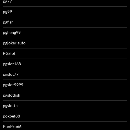
pg77
pg99
pgfish
pgheng99
pgjoker auto
PGSlot
pgslot168
pgslot77
pgslot9999
pgslotfish
pgslotth
pokbet88
PunPro66