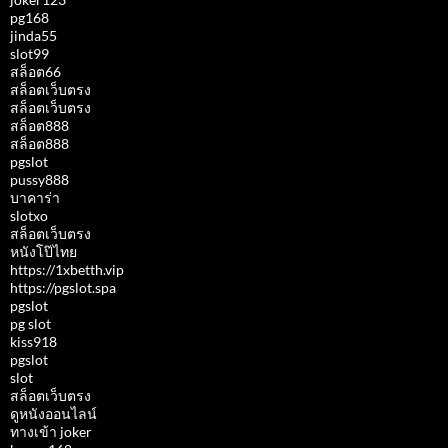
pg168
jinda55
slot99
สล็อต66
สล็อตเว็บตรง
สล็อตเว็บตรง
สล็อต888
สล็อต888
pgslot
pussy888
บาคาร่า
slotxo
สล็อตเว็บตรง
หนังโป๊ไทย
https://1xbetth.vip
https://pgslot.spa
pgslot
pg slot
kiss918
pgslot
slot
สล็อตเว็บตรง
ดูหนังออนไลน์
ทางเข้า joker