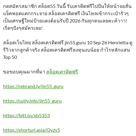
กดสมัครสมาชิก สล็อต55 วันนี้ รับเครดิตฟรีไปปั่นให้หน้าจอสั่น
แจ็คพอตแตกกระจาย สล็อตเครดิตฟรี เงินไหลเข้ากระเป๋ารัวๆ
เป็นเศรษฐีใหม่ป้ายแดงต้อนรับปี 2026 กันทุกคนเลยคะค้าาา!
เริ่ดๆปังๆสมัครเลย!
สล็อตเว็บไทย สล็อตเครดิตฟรี jin55.guru 10 Sep 26 Henrietta ดู
รีวิวจากลูกค้าจริง สล็อตเครดิตฟรีลงทุนงบน้อย กำไรหลักแสน
Top 50
ขอขอบคุณมากที่มา
สล็อตเครดิตฟรี
https://rebrand.ly/jin55_guru
https://cutly.info/jin55_guru
https://bitt.to/xb5353
https://shorturl.asia/Qyzv5