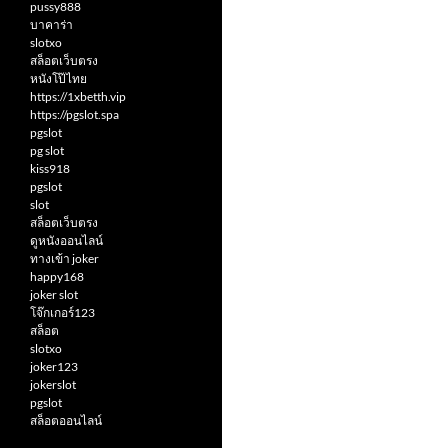
pussy888
บาคาร่า
slotxo
สล็อตเว็บตรง
หนังโป๊ไทย
https://1xbetth.vip
https://pgslot.spa
pgslot
pg slot
kiss918
pgslot
slot
สล็อตเว็บตรง
ดูหนังออนไลน์
ทางเข้า joker
happy168
joker slot
โจ๊กเกอร์123
สล็อต
slotxo
joker123
jokerslot
pgslot
สล็อตออนไลน์