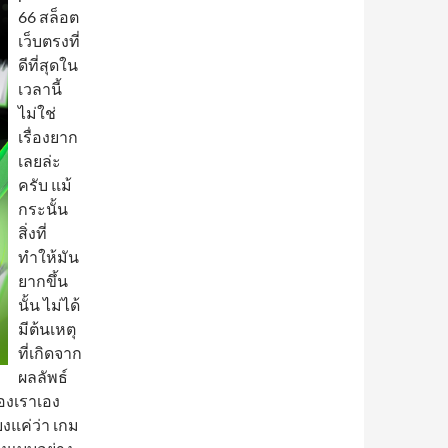
66 สล็อต
เว็บตรงที่
ดีที่สุดใน
เวลานี้
ไม่ใช่
เรื่องยาก
เลยล่ะ
ครับ แม้
กระนั้น
สิ่งที่
ทำให้มัน
ยากขึ้น
นั้น ไม่ได้
มีต้นเหตุ
ที่เกิดจาก
ผลลัพธ์
องเราเอง
งแค่ว่า เกม