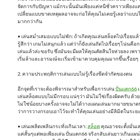
จัดการกับปัญหา แม้กระนั้นมันเพียงแค่หนีชั่วคราวเพียงแค่
เปลี่ยนแบบขาดเหตุผลอาจจะก่อให้คุณไม่เคยรู้เลยว่าแบบ
มากกว่ากัน
• เล่นสม่ำเสมอแบบไม่พัก: ถ้าเกิดคุณเล่นสล็อตไปเรื่อยแล
รู้สึกว่า เกมไม่สนุกแล้ว แต่ว่าก็ยังเล่นถัดไปเรื่อยๆโน่นคื
เล่นแล้วล่ะขอรับ ซึ่งมันจะมีผลให้คุณตัดสินใจห่วยลง เพ
เริ่มล้าและอารมณ์จะเริ่มเข้ามาควบคุมคุณมากขึ้นเรื่อยๆ
2. ความประพฤติการเล่นแบบไม่รู้เรื่องขีดจำกัดของตน
อีกจุดที่เราจะต้องพิจารณาสำหรับเพื่อการเล่น
ปั่นแตก66
เ
เล่นสล็อตแบบไม่มีกรอบ แน่ๆว่า มันไม่ใช่เรื่องผิดครับ ด้ว
ไม่ใช่น้อยบางครั้งอาจจะไม่ได้วางแผนเล่นมากมายขนาดนั
ว่าการวางกรอบเอาไว้จะทำให้คุณเล่นอย่างมีลิมิตในระย
• เล่นเพลิดเพลินกระทั่งเกินเวลา:
สล็อต
คุณอาจจะตั้งมั่นเ
แค่สั้นๆแต่พอเพียงเล่น ปั่นแตก66 จริงกลับเล่นยาวเกินแผ