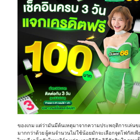
ของเกม แต่ว่ามันมีต้นเหตุมาจากความประพฤติการเล่นข
มากกว่าด้วย ผู้คนจำนวนไม่ใช้น้อยมักจะเลือกจุดโฟกัสเพีย