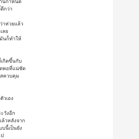
้ท่านกำหนด
ดีกว่า
ว่าห่วยแล้ว
กเลย
ันก็ทำให้
เกิดขึ้นกับ
ดพอที่แน่ชัด
กาสควบคุม
ตัวเอง
ะวังอีก
แล้วหลังจาก
นี้เป็นยัง
ไป