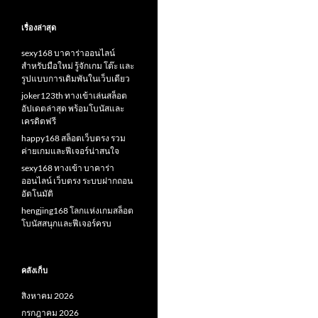
เรื่องล่าสุด
sexy168 บาคาร่าออนไลน์
สำหรับมือใหม่ รู้จักเกม โต๊ะ และ
รูปแบบการเดิมพันในเว็บเดียว
joker123th ทางเข้าเล่นสล็อต
อัปเดตล่าสุด พร้อมโบนัสและ
เครดิตฟรี
happy168 สล็อตเว็บตรง รวม
ค่ายเกมและฟีเจอร์น่าสนใจ
sexy168 ทางเข้า บาคาร่า
ออนไลน์ เว็บตรง ระบบฝากถอน
อัตโนมัติ
hengjing168 โลกแห่งเกมสล็อต
โบนัสสนุกและฟีเจอร์ครบ
คลังเก็บ
สิงหาคม 2026
กรกฎาคม 2026