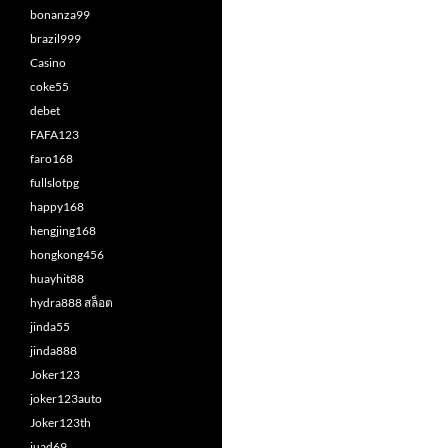
bonanza99
brazil999
Casino
coke55
debet
FAFA123
faro168
fullslotpg
happy168
hengjing168
hongkong456
huayhit88
hydra888 สล็อต
jinda55
jinda888
Joker123
joker123auto
Joker123th
juad69