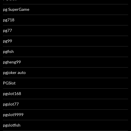
pg SuperGame
pg718
pg77
pg99
pgfish
pgheng99
pgjoker auto
PGSlot
pgslot168
pgslot77
pgslot9999
pgslotfish