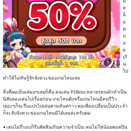
ม
ส
ล็
อ
ต
บ่
อ
ย
เกิ
น
ไป
ทำให้ไม่ทันรู้จักจังหวะของเกมไหนเลย
สิ่งที่ผมเห็นเสมอๆเลยก็คือ คนเล่น 918kiss หลายๆคนมักทำเป็น
นิสัยลองเล่นไปเรื่อยก่อน เกมไหนดังหรือเกมไหนมีคนรีวิว
เยอะๆก็จะรีบแปรไปเล่นตามทันคราว พอเพียงเปลี่ยนเป็นประจำ
ก็จะจับจังหวะของเกมไหนมิได้เลยล่ะครับผม
• เล่นไม่กี่รอบก็รีบตัดสินเกินความจำเป็น: คนไม่ใช่น้อยพอสปิน