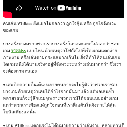
คนเล่น 918kiss ยังแยกไม่ออกว่า ถูกใจลุ้น หรือ ถูกใจจังหวะ
ของเกม
บางครั้งบางคราวพวกเราบางครั้งก็อาจจะแยกไม่ออกว่าชอบ
เกม
918kiss
แบบไหน ด้วยเหตุว่าโฟกัสไปที่เรื่องเกมแตกง่าย
ภาพงาม หรือเล่นตามกระแสมากเกินไป สิ่งที่ทำให้คนเล่นเกม
ใดเกมหนึ่งได้นานจริงๆอยู่ที่จังหวะระหว่างเล่นมากกว่า ซึ่งเรา
จะต้องถามตนเอง
• เสพติดความตื่นเต้น: หลายคนอาจจะไม่รู้ตัวว่าพวกเราชอบ
บางเกมด้วยเหตุว่าเคยได้กำไรจากมันมาแล้ว แต่พอเล่นซ้ำ
หลายรอบก็จะรู้สึกเฉยๆเพราะพวกเรามิได้ชอบแบบอย่างเกม
แต่ว่าพวกเราเพียงแค่ถูกใจตอนที่เราตื่นเต้นในจังหวะได้ลุ้น
โบนัสเพียงแค่นั้น
• เกม 918kiss แตกแรงไม่ได้หมายความว่าเล่นง่าย: หลายท่านรู้