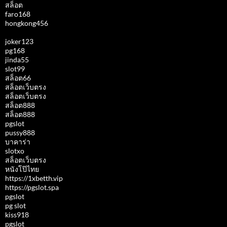
สล็อต
faro168
hongkong456
joker123
pg168
jinda55
slot99
สล็อต66
สล็อตเว็บตรง
สล็อตเว็บตรง
สล็อต888
สล็อต888
pgslot
pussy888
บาคาร่า
slotxo
สล็อตเว็บตรง
หนังโป๊ไทย
https://1xbetth.vip
https://pgslot.spa
pgslot
pg slot
kiss918
pgslot