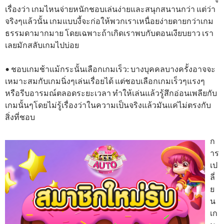
เรื่องว่า เกมไหนจ่ายหนักชอบเล่นง่ายและสนุกสนานกว่า แต่ว่า
จริงๆแล้วนั้น เกมแบบงี้จะก่อให้พวกเราเหนื่อยง่ายดายกว่าเกม
ธรรมดามากมาย โดยเฉพาะถ้าเกิดเราพบกับตอนเงียบยาว เรา
เลยมักสลับเกมไปบ่อย
• ชอบเกมช้าแม้กระนั้นเลือกเกมเร็ว: บางบุคคลบางครั้งอาจจะ
เหมาะสมกับเกมนิ่งๆเล่นเรื่อยได้ แต่ชอบเลือกเกมเร็วๆแรงๆ
หรือรีบอารมณ์ตลอดระยะเวลา ทำให้เล่นแล้วรู้สึกอ่อนเพลียกับ
เกมนั้นๆโดยไม่รู้เรื่องว่าในความเป็นจริงแล้วมันแค่ไม่ตรงกับ
สิ่งที่ชอบ
ก
าร
เป
ลี่
ย
น
เก