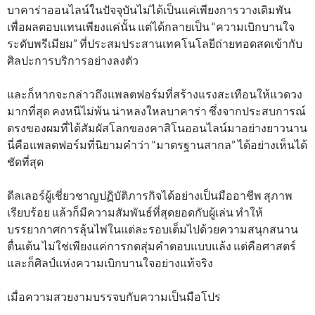
บาคาร่าออนไลน์ในปัจจุบันไม่ได้เป็นแค่เพียงการวางเดิมพัน
เพื่อผลตอบแทนเพียงแค่นั้น แต่ได้กลายเป็น “ความเบิกบานใจ
ระดับพรีเมียม” ที่ประสมประสานเทคโนโลยีถ่ายทอดสดเข้ากับ
ศิลปะการบริการอย่างลงตัว
และก็หากจะกล่าวถึงแพลตฟอร์มที่สร้างแรงสะเทือนให้แวดวง
มากที่สุด คงหนีไม่พ้น น่าหลงใหลบาคาร่า ซึ่งจากประสบการณ์
ตรงของผมที่ได้สัมผัสโลกของคาสิโนออนไลน์มาอย่างยาวนาน
นี่คือแพลตฟอร์มที่นิยามคำว่า “มาตรฐานสากล” ได้อย่างเห็นได้
ชัดที่สุด
ดีลเลอร์ผู้เชี่ยวชาญปฏิบัติภารกิจได้อย่างเป็นมืออาชีพ สุภาพ
เรียบร้อย แล้วก็มีความสัมพันธ์ที่สุดยอดกับผู้เล่น ทำให้
บรรยากาศการลุ้นไพ่ในแต่ละรอบเต็มไปด้วยความสนุกสนาน
ตื่นเต้น ไม่ใช่เพียงแค่การกดสุ่มคำตอบแบบแล้ง แต่คือศาสตร์
และก็ศิลป์แห่งความเบิกบานใจอย่างแท้จริง
เมื่อความสวยงามบรรจบกับความเป็นมือโปร