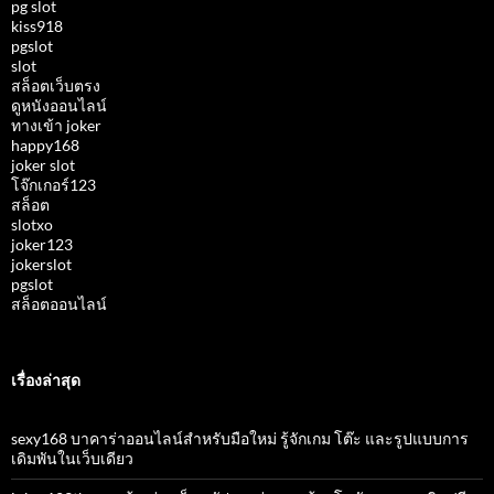
pg slot
kiss918
pgslot
slot
สล็อตเว็บตรง
ดูหนังออนไลน์
ทางเข้า joker
happy168
joker slot
โจ๊กเกอร์123
สล็อต
slotxo
joker123
jokerslot
pgslot
สล็อตออนไลน์
เรื่องล่าสุด
sexy168 บาคาร่าออนไลน์สำหรับมือใหม่ รู้จักเกม โต๊ะ และรูปแบบการ
เดิมพันในเว็บเดียว