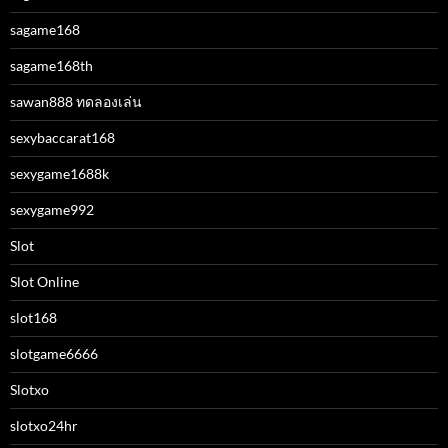
sagame168
sagame168th
sawan888 ทดลองเล่น
sexybaccarat168
sexygame1688k
sexygame992
Slot
Slot Online
slot168
slotgame6666
Slotxo
slotxo24hr