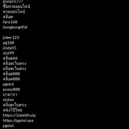
punpro777
ซื้อหวยออนไลน์
หวยออนไลน์
สล็อต
faro168
hongkong456
joker123
pg168
jinda55
slot99
สล็อต66
สล็อตเว็บตรง
สล็อตเว็บตรง
สล็อต888
สล็อต888
pgslot
pussy888
บาคาร่า
slotxo
สล็อตเว็บตรง
หนังโป๊ไทย
https://1xbetth.vip
https://pgslot.spa
pgslot