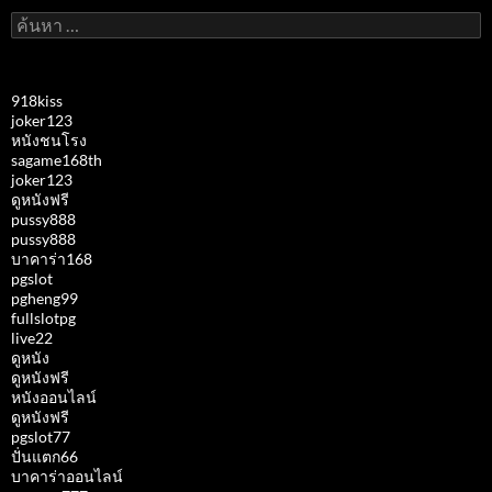
ค้นหา
สำหรับ:
918kiss
joker123
หนังชนโรง
sagame168th
joker123
ดูหนังฟรี
pussy888
pussy888
บาคาร่า168
pgslot
pgheng99
fullslotpg
live22
ดูหนัง
ดูหนังฟรี
หนังออนไลน์
ดูหนังฟรี
pgslot77
ปั่นแตก66
บาคาร่าออนไลน์