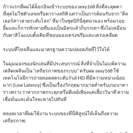
ก้าวแรกที่ผมได้ล็อกอินเข้าระบบของ sexy168 สิ่งที่สะดุดตา
ที่สุดไม่ใช่ตัวเลขหรือตารางสถิติ แต่ว่าเป็นการต้อนรับจาก “ดีล
เลอร์สาวสวยระดับโลก” ที่มาในชุดบิกินี่สุดน่ามอง พร้อมรอย
ยิ้มและก็การทักทายที่มองเป็นมิตรแล้วก็บรรเทา ซึ่งไม่เหมือน
กับคาสิโนแบบดั้งเดิมที่ชอบมองเคร่งขรึมและเคร่งเคลียด
ระบบที่ไหลลื่นและมาตรฐานความปลอดภัยที่ไว้ใจได้
ในมุมมองของนักเล่นที่มีประสบการณ์ สิ่งที่จำเป็นไม่แพ้ความ
เพลิดเพลินเป็น “เสถียรภาพของระบบ” ครับผม sexy168 ใช้
เทคโนโลยีการถ่ายทอดสดระดับ Full HD ที่มีความหน่วงน้อย
มาก (Low Latency) ซึ่งเป็นเรื่องวิกฤตมากมายสำหรับเกมบาคา
ร่า เพราะว่าหากภาพกระตุกหรือดีเลย์เพียงแค่เสี้ยววินาที ความ
เชื่อมั่นและมั่นใจจะหายไปทันที
ตลอดเวลาที่ผมใช้งาน ระบบของที่นี่พิสูจน์ให้เห็นถึงความ
เสถียรภาพ: