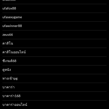
ufafox88
ufasexygame
ufawinner88
zeus66
คาสิโน
คาสิโนออนไลน์
ซีเกมส์68
ดูหนัง
ทางเข้าpg
บาคาร่า
บาคาร่า168
บาคาร่าออนไลน์