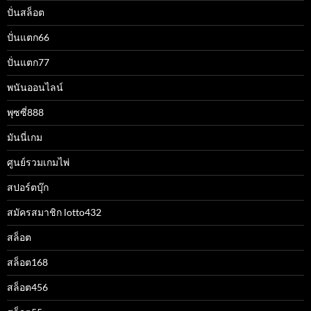
ปั่นสล็อต
ปั่นแตก66
ปั่นแตก77
พนันออนไลน์
พุซซี่888
มันนี่เกม
ศูนย์รวมเกมไพ่
สปอร์ตบุ๊ก
สมัครสมาชิก lotto432
สล็อต
สล็อต168
สล็อต456